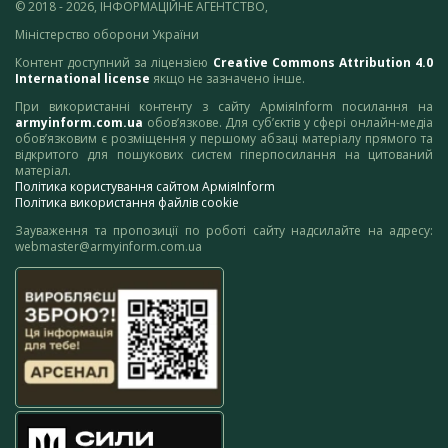
© 2018 - 2026, ІНФОРМАЦІЙНЕ АГЕНТСТВО,
Міністерство оборони України
Контент доступний за ліцензією
Creative Commons Attribution 4.0
International license
якщо не зазначено інше.
При використанні контенту з сайту АрміяInform посилання на
armyinform.com.ua
обов’язкове. Для суб’єктів у сфері онлайн-медіа
обов’язковим є розміщення у першому абзаці матеріалу прямого та
відкритого для пошукових систем гіперпосилання на цитований
матеріал.
Політика користування сайтом АрміяInform
Політика використання файлів cookie
Зауваження та пропозиції по роботі сайту надсилайте на адресу:
webmaster@armyinform.com.ua