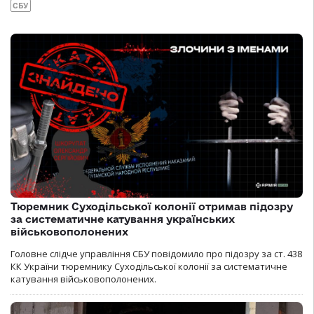
СБУ
Тюремник Суходільської колонії отримав підозру
за систематичне катування українських
військовополонених
Головне слідче управління СБУ повідомило про підозру за ст. 438
КК України тюремнику Суходільської колонії за систематичне
катування військовополонених.