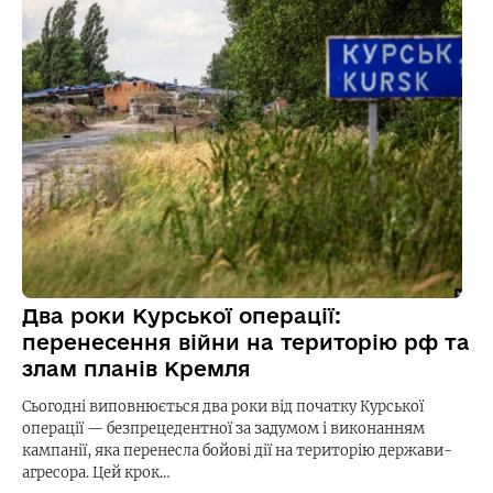
Два роки Курської операції:
перенесення війни на територію рф та
злам планів Кремля
Сьогодні виповнюється два роки від початку Курської
операції — безпрецедентної за задумом і виконанням
кампанії, яка перенесла бойові дії на територію держави-
агресора. Цей крок…