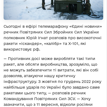
Сьогодні в ефірі телемарафону «Єдині новини»
речник Повітряних Сил Збройних Сил України
полковник Юрій Ігнат розповів про високоточні
ракети «іскандер», «калібр» та Х-101, які
використовує рф.
— Противник досі може виробляти такі типи
ракет, але обсяги виробництва, зрозуміло, що
не можуть забезпечити ті витрати, які він собі
дозволяв, атакуючи нашу критичну
інфраструктуру. З жовтня по грудень 2022 року
найбільше ударів по Україні було завдано саме
ракетами цього типу, — розповів речник
Командування Повітряних Сил ЗСУ. — Хочу
зазначити, що з 11 вересня, відколи росіяни