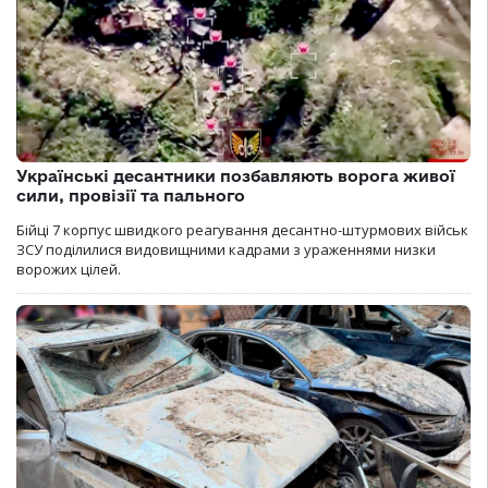
Українські десантники позбавляють ворога живої
сили, провізії та пального
Бійці 7 корпус швидкого реагування десантно-штурмових військ
ЗСУ поділилися видовищними кадрами з ураженнями низки
ворожих цілей.