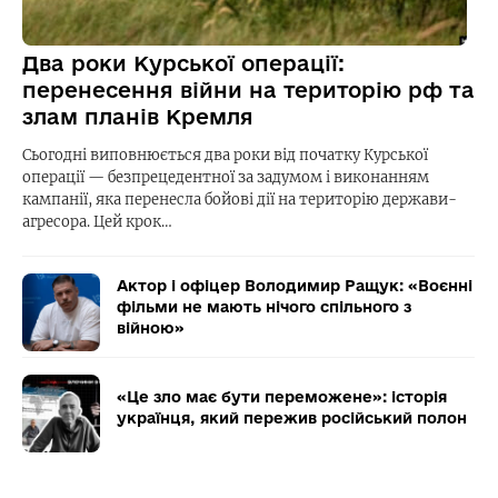
Два роки Курської операції:
перенесення війни на територію рф та
злам планів Кремля
Сьогодні виповнюється два роки від початку Курської
операції — безпрецедентної за задумом і виконанням
кампанії, яка перенесла бойові дії на територію держави-
агресора. Цей крок…
Актор і офіцер Володимир Ращук: «Воєнні
фільми не мають нічого спільного з
війною»
«Це зло має бути переможене»: історія
українця, який пережив російський полон