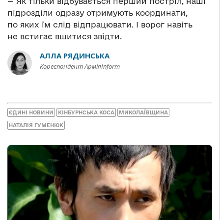
— Як тільки відбувається перший постріл, наші
підрозділи одразу отримують координати,
по яких їм слід відпрацювати. І ворог навіть
не встигає вшитися звідти.
АЛЛА РЯДИНСЬКА
Кореспондент АрміяInform
ЄДИНІ НОВИНИ
КІНБУРНСЬКА КОСА
МИКОЛАЇВЩИНА
НАТАЛІЯ ГУМЕНЮК