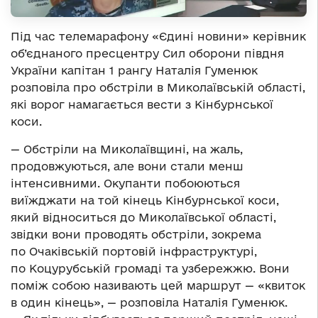
Під час телемарафону «Єдині новини» керівник
об’єднаного пресцентру Сил оборони півдня
України капітан 1 рангу Наталія Гуменюк
розповіла про обстріли в Миколаївській області,
які ворог намагається вести з Кінбурнської
коси.
— Обстріли на Миколаївщині, на жаль,
продовжуються, але вони стали менш
інтенсивними. Окупанти побоюються
виїжджати на той кінець Кінбурнської коси,
який відноситься до Миколаївської області,
звідки вони проводять обстріли, зокрема
по Очаківській портовій інфраструктурі,
по Коцурубській громаді та узбережжю. Вони
поміж собою називають цей маршрут — «квиток
в один кінець», — розповіла Наталія Гуменюк.