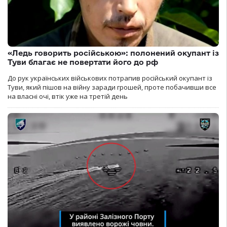
«Ледь говорить російською»: полонений окупант із
Туви благає не повертати його до рф
До рук українських військових потрапив російський окупант із
Туви, який пішов на війну заради грошей, проте побачивши все
на власні очі, втік уже на третій день