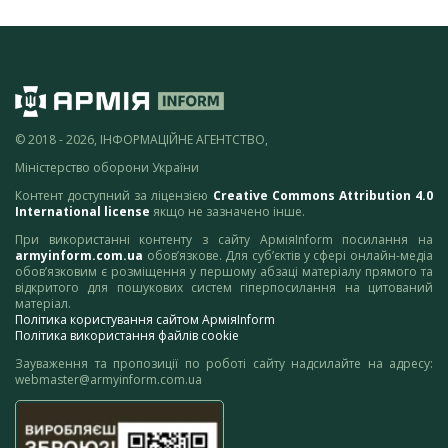
© 2018 - 2026, ІНФОРМАЦІЙНЕ АГЕНТСТВО,
Міністерство оборони України
Контент доступний за ліцензією
Creative Commons Attribution 4.0
International license
якщо не зазначено інше.
При використанні контенту з сайту АрміяInform посилання на
armyinform.com.ua
обов’язкове. Для суб’єктів у сфері онлайн-медіа
обов’язковим є розміщення у першому абзаці матеріалу прямого та
відкритого для пошукових систем гіперпосилання на цитований
матеріал.
Політика користування сайтом АрміяInform
Політика використання файлів cookie
Зауваження та пропозиції по роботі сайту надсилайте на адресу:
webmaster@armyinform.com.ua