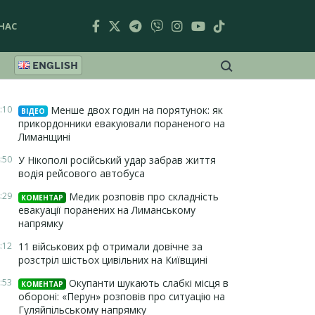
НАС
ENGLISH
:10
Менше двох годин на порятунок: як
ВІДЕО
прикордонники евакуювали пораненого на
Лиманщині
:50
У Нікополі російський удар забрав життя
водія рейсового автобуса
:29
Медик розповів про складність
КОМЕНТАР
евакуації поранених на Лиманському
напрямку
:12
11 військових рф отримали довічне за
розстріл шістьох цивільних на Київщині
:53
Окупанти шукають слабкі місця в
КОМЕНТАР
обороні: «Перун» розповів про ситуацію на
Гуляйпільському напрямку