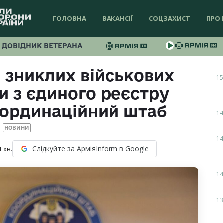
ГОЛОВНА
ВАКАНСІЇ
СОЦЗАХИСТ
ПРО 
ДОВІДНИК ВЕТЕРАНА
 зниклих військових
15
 з єдиного реєстру
оординаційний штаб
14
НОВИНИ
14
Слідкуйте за АрміяInform в Google
1
хв.
14
13