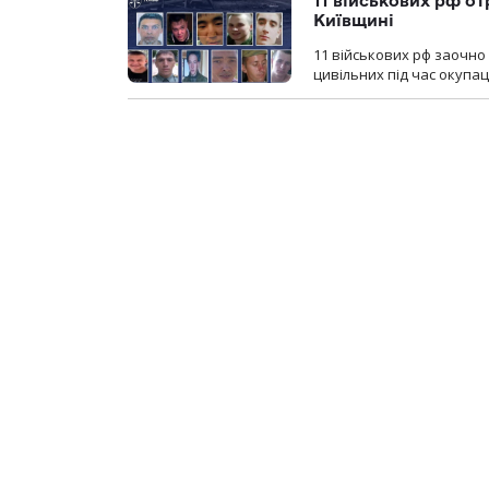
11 військових рф от
Київщині
11 військових рф заочно
цивільних під час окупаці