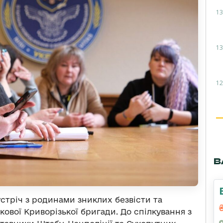
13
13
12
В
стріч з родинами зниклих безвісти та
кової Криворізької бригади. До спілкування з