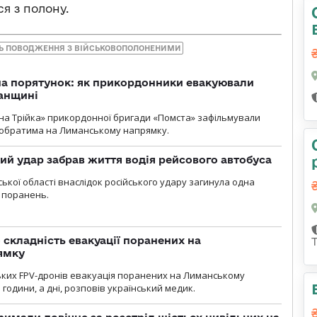
я з полону.
НЬ ПОВОДЖЕННЯ З ВІЙСЬКОВОПОЛОНЕНИМИ
на порятунок: як прикордонники евакуювали
анщині
бна Трійка» прикордонної бригади «Помста» зафільмували
обратима на Лиманському напрямку.
кий удар забрав життя водія рейсового автобуса
ької області внаслідок російського удару загинула одна
 поранень.
 складність евакуації поранених на
ямку
ьких FPV-дронів евакуація поранених на Лиманському
 години, а дні, розповів український медик.