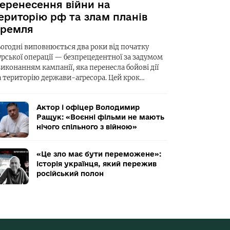
еренесення війни на
ериторію рф та злам планів
ремля
ьогодні виповнюється два роки від початку
урської операції — безпрецедентної за задумом
виконанням кампанії, яка перенесла бойові дії
а територію держави-агресора. Цей крок…
Актор і офіцер Володимир
Ращук: «Воєнні фільми не мають
нічого спільного з війною»
«Це зло має бути переможене»:
історія українця, який пережив
російський полон