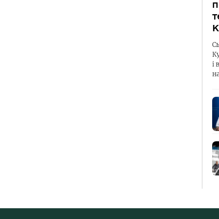
п
т
К
С
К
і 
н