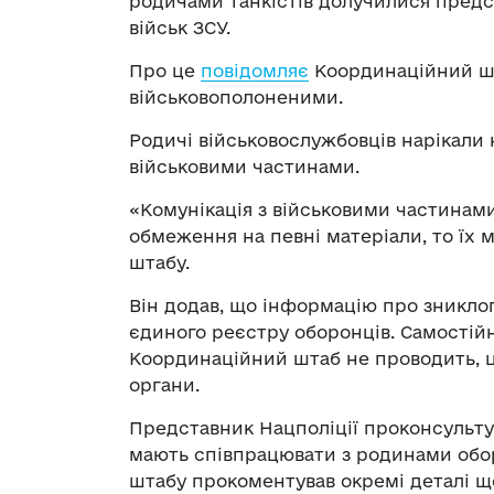
родичами танкістів долучилися предс
військ ЗСУ.
Про це
повідомляє
Координаційний шт
військовополоненими.
Родичі військовослужбовців нарікали н
військовими частинами.
«Комунікація з військовими частинами
обмеження на певні матеріали, то їх 
штабу.
Він додав, що інформацію про зникло
єдиного реєстру оборонців. Самостій
Координаційний штаб не проводить, ц
органи.
Представник Нацполіції проконсультув
мають співпрацювати з родинами обор
штабу прокоментував окремі деталі 