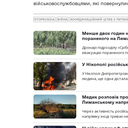
військовослужбовцями, які повернулис
STOPRUSSIA
ВІЙНА
КООРДИНАЦІЙНИЙ ШТАБ З ПИТА
Менше двох годин 
пораненого на Лим
Дронарі підрозділу «Срі
евакуацію пораненого п
У Нікополі російсь
У Нікополі Дніпропетровс
людина, ще одна дістала
Медик розповів про
Лиманському напр
Через активність російс
напрямку іноді триває не