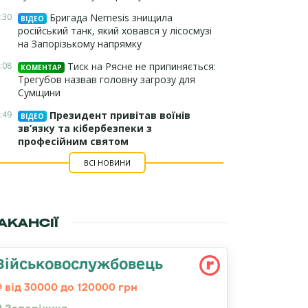
:30
Бригада Nemesis знищила
ВІДЕО
російський танк, який ховався у лісосмузі
на Запорізькому напрямку
:08
Тиск на Рясне не припиняється:
КОМЕНТАР
Трегубов назвав головну загрозу для
Сумщини
:49
Президент привітав воїнів
ВІДЕО
зв’язку та кібербезпеки з
професійним святом
ВСІ НОВИНИ
АКАНСІЇ
Військовослужбовець
від 30000 до 120000 грн