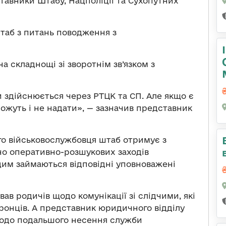
тавники Штабу, Нацполіції та Сухопутних
аб з питань поводження з
а складнощі зі зворотнім зв’язком з
 здійснюється через РТЦК та СП. Але якщо є
можуть і не надати», — зазначив представник
го військовослужбовця штаб отримує з
но оперативно-розшукових заходів
им займаються відповідні уповноважені
ав родичів щодо комунікації зі слідчими, які
онців. А представник юридичного відділу
щодо подальшого несення служби