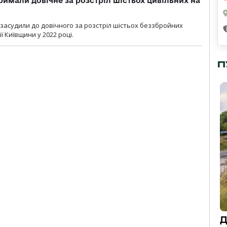
римали довічне за розстріл шістьох цивільних на
 засудили до довічного за розстріл шістьох беззбройних
ї Київщини у 2022 році.
П
Д