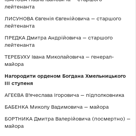
лейтенанта
ЛИСУНОВА Євгенія Євгенійовича — старшого
лейтенанта
ПРЕДКА Дмитра Андрійовича — старшого
лейтенанта
ТЕРЕБУХУ Івана Миколайовича — генерал-
майора
Нагородити орденом Богдана Хмельницького
ІІІ ступеня
АГЕЄВА В’ячеслава Ігоровича — підполковника
БАБЕНКА Миколу Вадимовича — майора
БОРТНИКА Дмитра Валерійовича (посмертно) —
майора