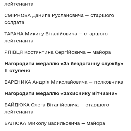
лейтенанта
СМІРНОВА Данила Руслановича — старшого
солдата
ТАРАНА Микиту Віталійовича — старшого
лейтенанта
ЯЛІВЦЯ Костянтина Сергійовича — майора
Нагородити медаллю
«
За бездоганну службу
»
ІІ ступеня
ВАРЕНИКА Андрія Миколайовича — полковника
Нагородити медаллю
«
Захиснику Вітчизни
»
БАЙДЮКА Олега Віталійовича — старшого
лейтенанта
БАЛЮКА Миколу Васильовича — майора