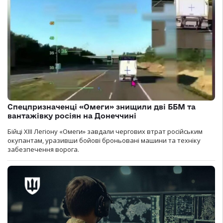
Спецпризначенці «Омеги» знищили дві ББМ та
вантажівку росіян на Донеччині
Бійці ХІІІ Легіону «Омеги» завдали чергових втрат російським
окупантам, уразивши бойові броньовані машини та техніку
забезпечення ворога.