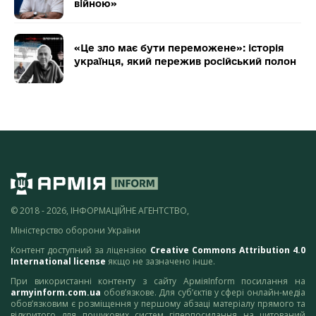
війною»
«Це зло має бути переможене»: історія
українця, який пережив російський полон
© 2018 - 2026, ІНФОРМАЦІЙНЕ АГЕНТСТВО,
Міністерство оборони України
Контент доступний за ліцензією
Creative Commons Attribution 4.0
International license
якщо не зазначено інше.
При використанні контенту з сайту АрміяInform посилання на
armyinform.com.ua
обов’язкове. Для суб’єктів у сфері онлайн-медіа
обов’язковим є розміщення у першому абзаці матеріалу прямого та
відкритого для пошукових систем гіперпосилання на цитований