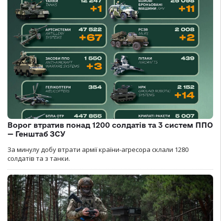
Ворог втратив понад 1200 солдатів та 3 систем ППО
— Генштаб ЗСУ
За минулу добу втрати армії країни-агресора склали 1280
солдатів та з танки.