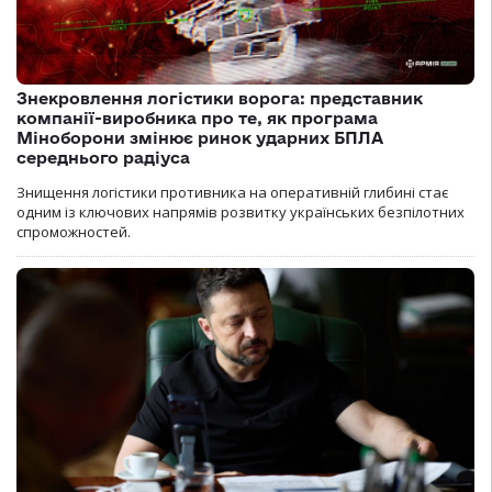
Знекровлення логістики ворога: представник
компанії-виробника про те, як програма
Міноборони змінює ринок ударних БПЛА
середнього радіуса
Знищення логістики противника на оперативній глибині стає
одним із ключових напрямів розвитку українських безпілотних
спроможностей.