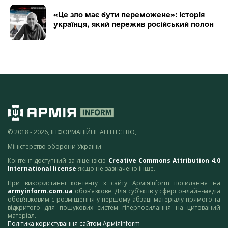
«Це зло має бути переможене»: історія
українця, який пережив російський полон
© 2018 - 2026, ІНФОРМАЦІЙНЕ АГЕНТСТВО,
Міністерство оборони України
Контент доступний за ліцензією
Creative Commons Attribution 4.0
International license
якщо не зазначено інше.
При використанні контенту з сайту АрміяInform посилання на
armyinform.com.ua
обов’язкове. Для суб’єктів у сфері онлайн-медіа
обов’язковим є розміщення у першому абзаці матеріалу прямого та
відкритого для пошукових систем гіперпосилання на цитований
матеріал.
Політика користування сайтом АрміяInform