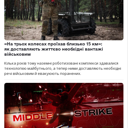
«На трьох колесах проїхав близько 15 км»:
як доставляють життєво необхідні вантажі
військовим
Кілька років тому наземні роботизовані комплекси здавалися
технологією майбутнього, а тепер ними доставляють необхідні
речі військовим й евакуюють поранених.