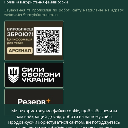
Політика використання файлів cookie
Зауваження та пропозиції по роботі сайту надсилайте на адресу:
webmaster@armyinform.com.ua
Ми використовуємо файли cookie, щоб забезпечити
вам найкращий досвід роботи на нашому сайті.
Продовжуючи користуватися сайтом, ви погоджуєтесь
press@armyinform.com.ua
на використання файлів cookie. Детальніше про