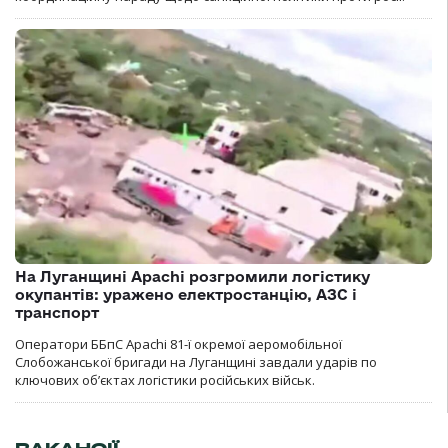
На Луганщині Apachi розгромили логістику
окупантів: уражено електростанцію, АЗС і
транспорт
Оператори ББпС Apachi 81-ї окремої аеромобільної
Слобожанської бригади на Луганщині завдали ударів по
ключових об’єктах логістики російських військ.