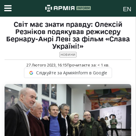
EN
Світ має знати правду: Олексій
Резніков подякував режисеру
Бернару-Анрі Леві за фільм «Слава
Україні!»
НОВИНИ
27 Лютого 2023, 16:15
Прочитаєте за:
< 1
хв.
Слідкуйте за АрміяInform в Google