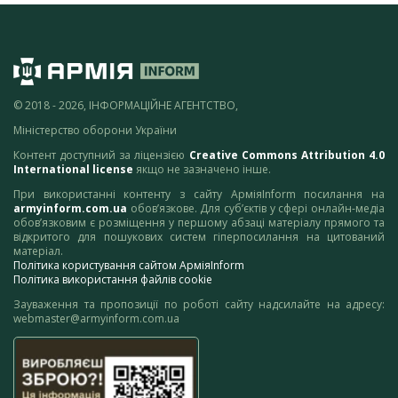
© 2018 - 2026, ІНФОРМАЦІЙНЕ АГЕНТСТВО,
Міністерство оборони України
Контент доступний за ліцензією
Creative Commons Attribution 4.0
International license
якщо не зазначено інше.
При використанні контенту з сайту АрміяInform посилання на
armyinform.com.ua
обов’язкове. Для суб’єктів у сфері онлайн-медіа
обов’язковим є розміщення у першому абзаці матеріалу прямого та
відкритого для пошукових систем гіперпосилання на цитований
матеріал.
Політика користування сайтом АрміяInform
Політика використання файлів cookie
Зауваження та пропозиції по роботі сайту надсилайте на адресу:
webmaster@armyinform.com.ua