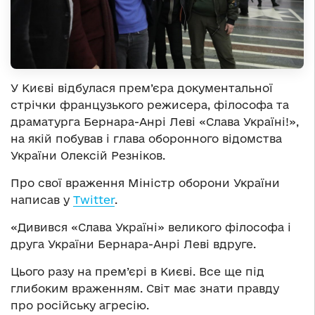
У Києві відбулася прем’єра документальної
стрічки французького режисера, філософа та
драматурга Бернара-Анрі Леві «Слава Україні!»,
на якій побував і глава оборонного відомства
України Олексій Резніков.
Про свої враження Міністр оборони України
написав у
Тwitter
.
«Дивився «Слава Україні» великого філософа і
друга України Бернара-Анрі Леві вдруге.
Цього разу на прем’єрі в Києві. Все ще під
глибоким враженням. Світ має знати правду
про російську агресію.