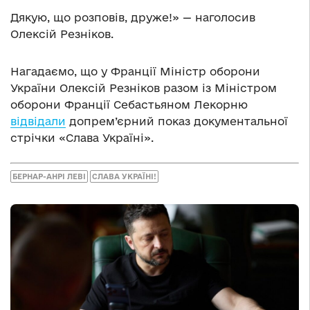
Дякую, що розповів, друже!» — наголосив
Олексій Резніков.
Нагадаємо, що у Франції Міністр оборони
України Олексій Резніков разом із Міністром
оборони Франції Себастьяном Лекорню
відвідали
допрем’єрний показ документальної
стрічки «Слава Україні».
БЕРНАР-АНРІ ЛЕВІ
СЛАВА УКРАЇНІ!