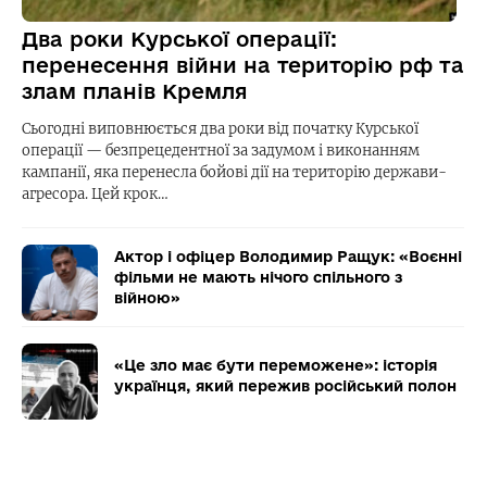
Два роки Курської операції:
перенесення війни на територію рф та
злам планів Кремля
Сьогодні виповнюється два роки від початку Курської
операції — безпрецедентної за задумом і виконанням
кампанії, яка перенесла бойові дії на територію держави-
агресора. Цей крок…
Актор і офіцер Володимир Ращук: «Воєнні
фільми не мають нічого спільного з
війною»
«Це зло має бути переможене»: історія
українця, який пережив російський полон