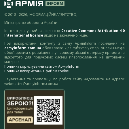
© 2018 - 2026, ІНФОРМАЦІЙНЕ АГЕНТСТВО,
Міністерство оборони України
Контент доступний за ліцензією
Creative Commons Attribution 4.0
International license
якщо не зазначено інше.
При використанні контенту з сайту АрміяInform посилання на
armyinform.com.ua
обов’язкове. Для суб’єктів у сфері онлайн-медіа
обов’язковим є розміщення у першому абзаці матеріалу прямого та
відкритого для пошукових систем гіперпосилання на цитований
матеріал.
Політика користування сайтом АрміяInform
Політика використання файлів cookie
Зауваження та пропозиції по роботі сайту надсилайте на адресу:
webmaster@armyinform.com.ua