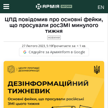
EN
ЦПД повідомив про основні фейки,
що просували росЗМІ минулого
тижня
НОВИНИ
27 Лютого 2023, 5:19
Прочитаєте за:
< 1
хв.
Слідкуйте за АрміяInform в Google