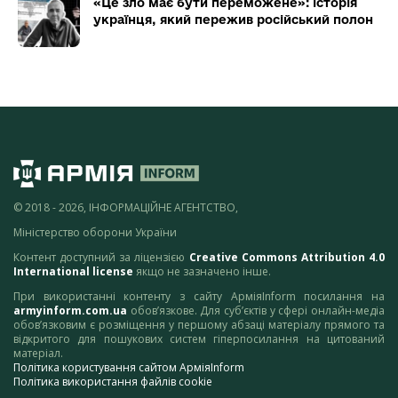
«Це зло має бути переможене»: історія
українця, який пережив російський полон
© 2018 - 2026, ІНФОРМАЦІЙНЕ АГЕНТСТВО,
Міністерство оборони України
Контент доступний за ліцензією
Creative Commons Attribution 4.0
International license
якщо не зазначено інше.
При використанні контенту з сайту АрміяInform посилання на
armyinform.com.ua
обов’язкове. Для суб’єктів у сфері онлайн-медіа
обов’язковим є розміщення у першому абзаці матеріалу прямого та
відкритого для пошукових систем гіперпосилання на цитований
матеріал.
Політика користування сайтом АрміяInform
Політика використання файлів cookie