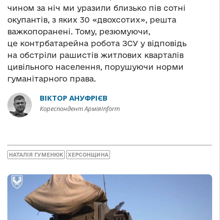
чином за ніч ми уразили близько пів сотні
окупантів, з яких 30 «двохсотих», решта
важкопоранені. Тому, резюмуючи,
це контрбатарейна робота ЗСУ у відповідь
на обстріли рашистів житлових кварталів
цивільного населення, порушуючи норми
гуманітарного права.
ВІКТОР АНУФРІЄВ
Кореспондент АрміяInform
НАТАЛІЯ ГУМЕНЮК
ХЕРСОНЩИНА