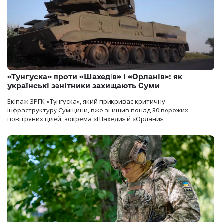
«Тунгуска» проти «Шахедів» і «Орланів»: як
українські зенітники захищають Суми
Екіпаж ЗРГК «Тунгуска», який прикриває критичну
інфраструктуру Сумщини, вже знищив понад 30 ворожих
повітряних цілей, зокрема «Шахеди» й «Орлани».