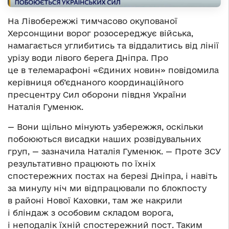
На Лівобережжі тимчасово окупованої
Херсонщини ворог розосереджує війська,
намагається углибитись та віддалитись від лінії
урізу води лівого берега Дніпра. Про
це в телемарафоні «Єдиних новин» повідомила
керівниця об’єднаного координаційного
пресцентру Сил оборони півдня України
Наталія Гуменюк.
— Вони щільно мінують узбережжя, оскільки
побоюються висадки наших розвідувальних
груп, — зазначила Наталія Гуменюк. — Проте ЗСУ
результативно працюють по їхніх
спостережних постах на березі Дніпра, і навіть
за минулу ніч ми відпрацювали по блокпосту
в районі Нової Каховки, там же накрили
і бліндаж з особовим складом ворога,
і неподалік їхній спостережний пост. Таким