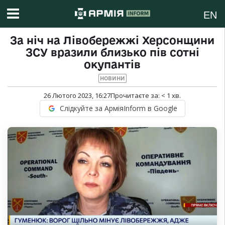
EN
За ніч на Лівобережжі Херсонщини
ЗСУ вразили близько пів сотні
окупантів
НОВИНИ
26 Лютого 2023, 16:27
Прочитаєте за:
< 1
хв.
Слідкуйте за АрміяInform в Google