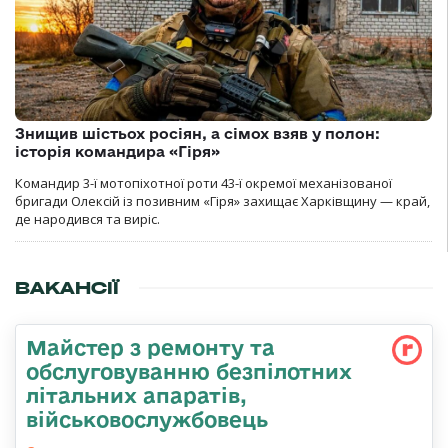
Знищив шістьох росіян, а сімох взяв у полон:
історія командира «Гіря»
Командир 3-ї мотопіхотної роти 43-ї окремої механізованої
бригади Олексій із позивним «Гіря» захищає Харківщину — край,
де народився та виріс.
ВАКАНСІЇ
Майстер з ремонту та
обслуговуванню безпілотних
літальних апаратів,
військовослужбовець