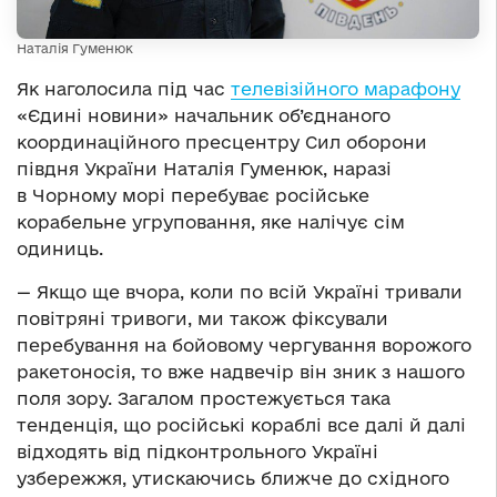
Наталія Гуменюк
Як наголосила під час
телевізійного марафону
«Єдині новини» начальник об’єднаного
координаційного пресцентру Сил оборони
півдня України Наталія Гуменюк, наразі
в Чорному морі перебуває російське
корабельне угруповання, яке налічує сім
одиниць.
— Якщо ще вчора, коли по всій Україні тривали
повітряні тривоги, ми також фіксували
перебування на бойовому чергування ворожого
ракетоносія, то вже надвечір він зник з нашого
поля зору. Загалом простежується така
тенденція, що російські кораблі все далі й далі
відходять від підконтрольного Україні
узбережжя, утискаючись ближче до східного