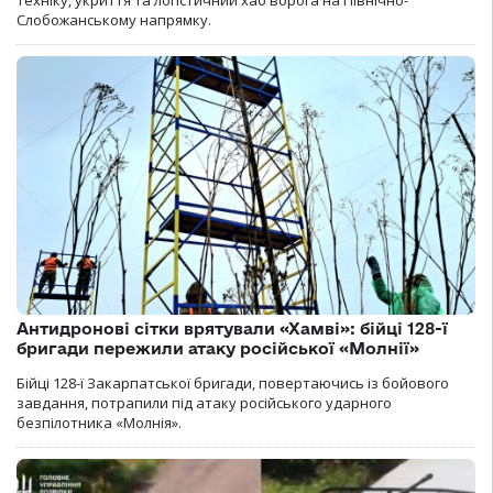
техніку, укриття та логістичний хаб ворога на Північно-
Слобожанському напрямку.
Антидронові сітки врятували «Хамві»: бійці 128-ї
бригади пережили атаку російської «Молнії»
Бійці 128-ї Закарпатської бригади, повертаючись із бойового
завдання, потрапили під атаку російського ударного
безпілотника «Молнія».