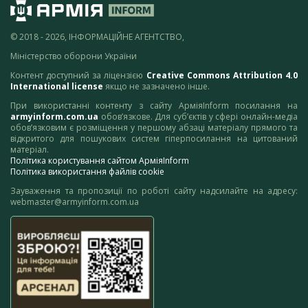
© 2018 - 2026, ІНФОРМАЦІЙНЕ АГЕНТСТВО,
Міністерство оборони України
Контент доступний за ліцензією
Creative Commons Attribution 4.0
International license
якщо не зазначено інше.
При використанні контенту з сайту АрміяInform посилання на
armyinform.com.ua
обов’язкове. Для суб’єктів у сфері онлайн-медіа
обов’язковим є розміщення у першому абзаці матеріалу прямого та
відкритого для пошукових систем гіперпосилання на цитований
матеріал.
Політика користування сайтом АрміяInform
Політика використання файлів cookie
Зауваження та пропозиції по роботі сайту надсилайте на адресу:
webmaster@armyinform.com.ua