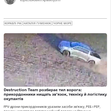
КОРАБЛІ РФ
НАТАЛІЯ ГУМЕНЮК
ЧОРНЕ МОРЕ
Destruction Team розбирає тил ворога:
прикордонники нищать зв’язок, техніку й логістику
окупантів
FPV-дрони прикордонників уразили засоби зв’язку, РЕБ і РЕР,