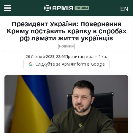
EN
Президент України: Повернення
Криму поставить крапку в спробах
рф ламати життя українців
НОВИНИ
26 Лютого 2023, 22:46
Прочитаєте за:
< 1
хв.
Слідкуйте за АрміяInform в Google