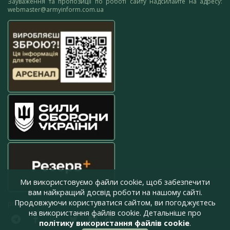
Зауваження та пропозиції по роботі сайту надсилайте на адресу:
webmaster@armyinform.com.ua
Ми використовуємо файли cookie, щоб забезпечити
вам найкращий досвід роботи на нашому сайті.
Продовжуючи користуватися сайтом, ви погоджуєтесь
press@armyinform.com.ua
на використання файлів cookie. Детальніше про
політику використання файлів cookie
.