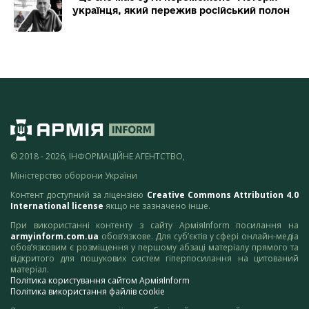
українця, який пережив російський полон
© 2018 - 2026, ІНФОРМАЦІЙНЕ АГЕНТСТВО,
Міністерство оборони України
Контент доступний за ліцензією
Creative Commons Attribution 4.0
International license
якщо не зазначено інше.
При використанні контенту з сайту АрміяInform посилання на
armyinform.com.ua
обов’язкове. Для суб’єктів у сфері онлайн-медіа
обов’язковим є розміщення у першому абзаці матеріалу прямого та
відкритого для пошукових систем гіперпосилання на цитований
матеріал.
Політика користування сайтом АрміяInform
Політика використання файлів cookie