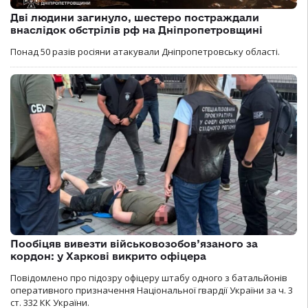
Дві людини загинуло, шестеро постраждали
внаслідок обстрілів рф на Дніпропетровщині
Понад 50 разів росіяни атакували Дніпропетровську області.
Пообіцяв вивезти військовозобов’язаного за
кордон: у Харкові викрито офіцера
Повідомлено про підозру офіцеру штабу одного з батальйонів
оперативного призначення Національної гвардії України за ч. 3
ст. 332 КК України.