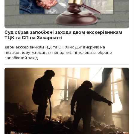
Суд обрав запобіжні заходи двом екскерівникам
ТЦК та СП на Закарпатті
Двом екскерівникам ТЦК та СП, яких ДБР викрило на
незаконному «списанні» понад тисячі чоловіків, обрано
запобіжний захід.