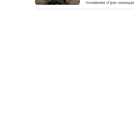
позивним «Гіря» захищає