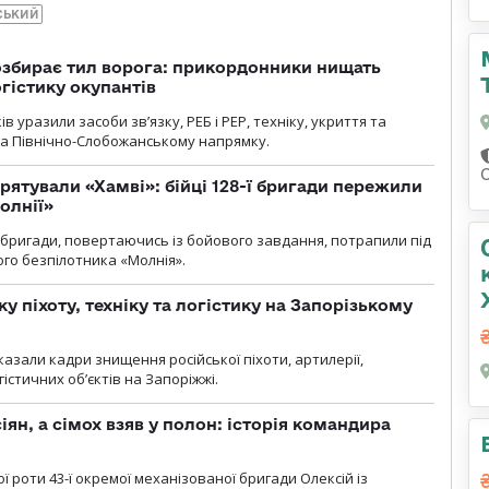
СЬКИЙ
озбирає тил ворога: прикордонники нищать
огістику окупантів
 уразили засоби зв’язку, РЕБ і РЕР, техніку, укриття та
на Північно-Слобожанському напрямку.
рятували «Хамві»: бійці 128-ї бригади пережили
олнії»
ї бригади, повертаючись із бойового завдання, потрапили під
ого безпілотника «Молнія».
у піхоту, техніку та логістику на Запорізькому
азали кадри знищення російської піхоти, артилерії,
гістичних об’єктів на Запоріжжі.
ян, а сімох взяв у полон: історія командира
ї роти 43-ї окремої механізованої бригади Олексій із