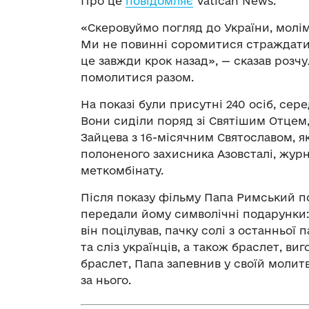
Про це
повідомляє
Vatican News.
«Скеровуймо погляд до України, молімо
Ми не повинні соромитися страждати і
це завжди крок назад», — сказав розчу
помолитися разом.
На показі були присутні 240 осіб, серед
Вони сиділи поряд зі Святішим Отцем
Зайцева з 16-місячним Святославом, 
полоненого захисника Азовсталі, жур
меткомбінату.
Після показу фільму Папа Римський п
передали йому символічні подарунки: 
він поцілував, пачку солі з останньої 
та сліз українців, а також браслет, ви
браслет, Папа запевнив у своїй молит
за нього.