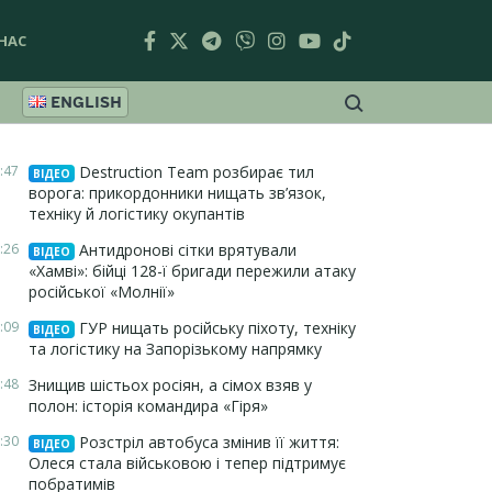
НАС
ENGLISH
:47
Destruction Team розбирає тил
ВІДЕО
ворога: прикордонники нищать зв’язок,
техніку й логістику окупантів
:26
Антидронові сітки врятували
ВІДЕО
«Хамві»: бійці 128-ї бригади пережили атаку
російської «Молнії»
:09
ГУР нищать російську піхоту, техніку
ВІДЕО
та логістику на Запорізькому напрямку
:48
Знищив шістьох росіян, а сімох взяв у
полон: історія командира «Гіря»
:30
Розстріл автобуса змінив її життя:
ВІДЕО
Олеся стала військовою і тепер підтримує
побратимів