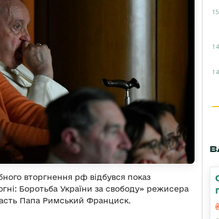
15
14
14
В
ного вторгнення рф відбувся показ
гні: Боротьба України за свободу» режисера
участь Папа Римський Франциск.