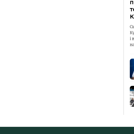
п
т
К
С
К
і 
н