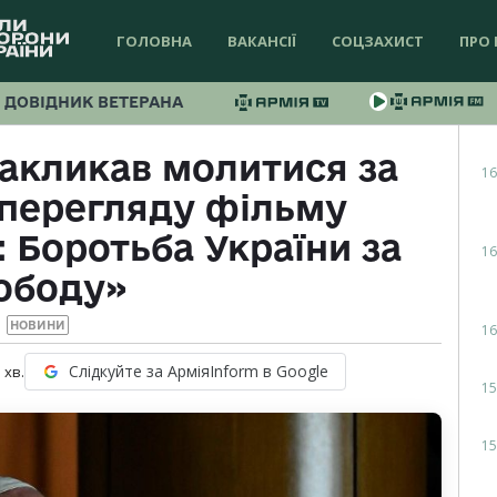
ГОЛОВНА
ВАКАНСІЇ
СОЦЗАХИСТ
ПРО 
ДОВІДНИК ВЕТЕРАНА
акликав молитися за
16
 перегляду фільму
: Боротьба України за
16
ободу»
НОВИНИ
16
Слідкуйте за АрміяInform в Google
1
хв.
15
15