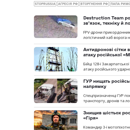
STOPRUSSIA
АГРЕСІЯ РФ
ВТОРГНЕННЯ РФ
ПАПА РИМ
Destruction Team р
зв’язок, техніку й л
FPV-дрони прикордонників
логістичний хаб ворога 
Антидронові сітки в
атаку російської «М
Бійці 128-ї Закарпатсько
атаку російського ударн
ГУР нищать російськ
напрямку
Спецпризначенці ГУР пок
транспорту, дронів та ло
Знищив шістьох росі
«Гіря»
Командир 3-ї мотопіхотно