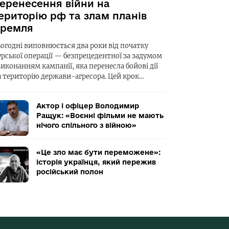
еренесення війни на
ериторію рф та злам планів
ремля
ьогодні виповнюється два роки від початку
урської операції — безпрецедентної за задумом
виконанням кампанії, яка перенесла бойові дії
а територію держави-агресора. Цей крок…
Актор і офіцер Володимир
Ращук: «Воєнні фільми не мають
нічого спільного з війною»
«Це зло має бути переможене»:
історія українця, який пережив
російський полон