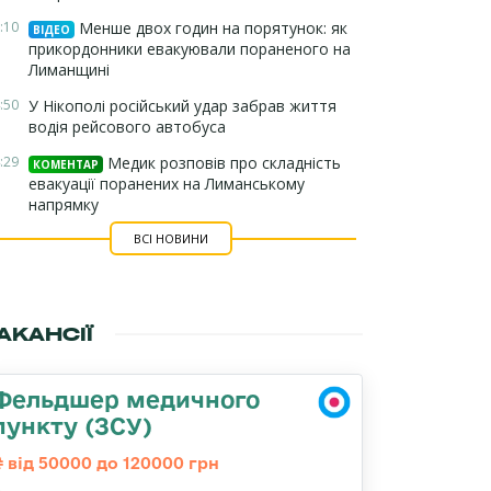
:10
Менше двох годин на порятунок: як
ВІДЕО
прикордонники евакуювали пораненого на
Лиманщині
:50
У Нікополі російський удар забрав життя
водія рейсового автобуса
:29
Медик розповів про складність
КОМЕНТАР
евакуації поранених на Лиманському
напрямку
ВСІ НОВИНИ
АКАНСІЇ
Фельдшер медичного
пункту (ЗСУ)
від 50000 до 120000 грн