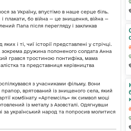
ся за Україну, впустімо в наше серце біль.
 плакати, бо війна — це знищення, війна —
лений Папа після перегляду і закликав
 яких і ті, чиї історії представлені у стрічці.
, зокрема дружина полоненого солдата Анна
який грався тростиною понтифіка, мама
налістка та представниця керівництва
оспілкувався з учасниками фільму. Вони
прапор, врятований із знищеного села, який
партії комбінату «Артемсіль» як символ моці
готовлений із металу з Азовсталі. Одягнувши
ві за український народ та попросив молитися