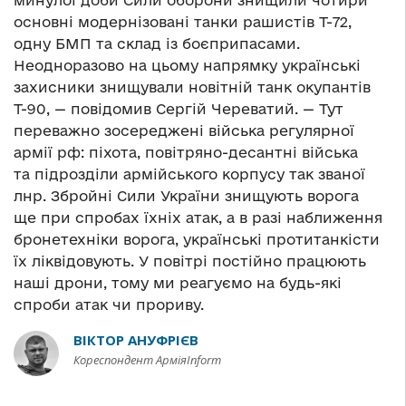
минулої доби Сили оборони знищили чотири
основні модернізовані танки рашистів Т-72,
одну БМП та склад із боєприпасами.
Неодноразово на цьому напрямку українські
захисники знищували новітній танк окупантів
Т-90, — повідомив Сергій Череватий. — Тут
переважно зосереджені війська регулярної
армії рф: піхота, повітряно-десантні війська
та підрозділи армійського корпусу так званої
лнр. Збройні Сили України знищують ворога
ще при спробах їхніх атак, а в разі наближення
бронетехніки ворога, українські протитанкісти
їх ліквідовують. У повітрі постійно працюють
наші дрони, тому ми реагуємо на будь-які
спроби атак чи прориву.
ВІКТОР АНУФРІЄВ
Кореспондент АрміяInform