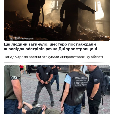
Дві людини загинуло, шестеро постраждали
внаслідок обстрілів рф на Дніпропетровщині
Понад 50 разів росіяни атакували Дніпропетровську області.