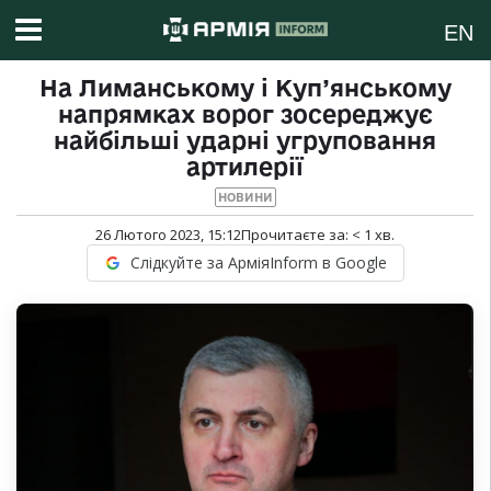
EN
На Лиманському і Куп’янському
напрямках ворог зосереджує
найбільші ударні угруповання
артилерії
НОВИНИ
26 Лютого 2023, 15:12
Прочитаєте за:
< 1
хв.
Слідкуйте за АрміяInform в Google