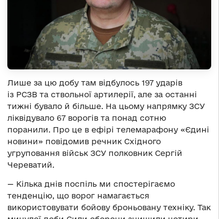
Лише за цю добу там відбулось 197 ударів
із РСЗВ та ствольної артилерії, але за останні
тижні бувало й більше. На цьому напрямку ЗСУ
ліквідувало 67 ворогів та понад сотню
поранили. Про це в ефірі телемарафону «Єдині
новини» повідомив речник Східного
угруповання військ ЗСУ полковник Сергій
Череватий.
— Кілька днів поспіль ми спостерігаємо
тенденцію, що ворог намагається
використовувати бойову броньовану техніку. Так