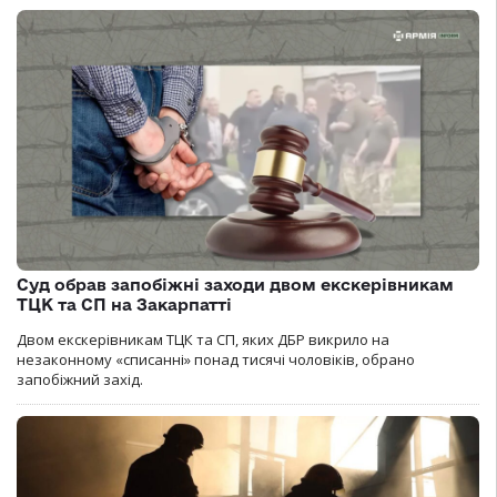
Суд обрав запобіжні заходи двом екскерівникам
ТЦК та СП на Закарпатті
Двом екскерівникам ТЦК та СП, яких ДБР викрило на
незаконному «списанні» понад тисячі чоловіків, обрано
запобіжний захід.