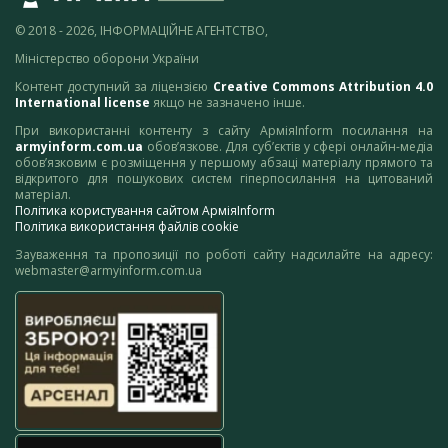
© 2018 - 2026, ІНФОРМАЦІЙНЕ АГЕНТСТВО,
Міністерство оборони України
Контент доступний за ліцензією
Creative Commons Attribution 4.0
International license
якщо не зазначено інше.
При використанні контенту з сайту АрміяInform посилання на
armyinform.com.ua
обов’язкове. Для суб’єктів у сфері онлайн-медіа
обов’язковим є розміщення у першому абзаці матеріалу прямого та
відкритого для пошукових систем гіперпосилання на цитований
матеріал.
Політика користування сайтом АрміяInform
Політика використання файлів cookie
Зауваження та пропозиції по роботі сайту надсилайте на адресу:
webmaster@armyinform.com.ua