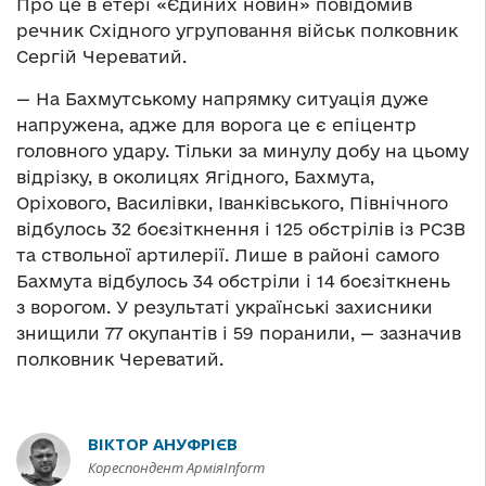
Про це в етері «Єдиних новин» повідомив
речник Східного угруповання військ полковник
Сергій Череватий.
— На Бахмутському напрямку ситуація дуже
напружена, адже для ворога це є епіцентр
головного удару. Тільки за минулу добу на цьому
відрізку, в околицях Ягідного, Бахмута,
Оріхового, Василівки, Іванківського, Північного
відбулось 32 боєзіткнення і 125 обстрілів із РСЗВ
та ствольної артилерії. Лише в районі самого
Бахмута відбулось 34 обстріли і 14 боєзіткнень
з ворогом. У результаті українські захисники
знищили 77 окупантів і 59 поранили, — зазначив
полковник Череватий.
ВІКТОР АНУФРІЄВ
Кореспондент АрміяInform