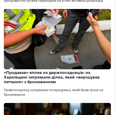
програма FREYJA вже перебуває на етапі активної реалізації.
«Продавав» вплив на держпосадовців: на
Харківщині затримали ділка, який «вирішував
питання» з бронюванням
Правоохоронці затримали посередника, який брав гроші за
бронювання.