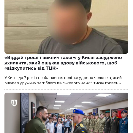
«Віддай гроші і виклич таксі»: у Києві засуджено
ухилянта, який ошукав вдову військового, щоб
«відкупитись від ТЦК»
У Києві до 7 років позбавлення волі засуджено чоловіка, який
ошукав дружину загиблого військового на 455 тисяч гривень.