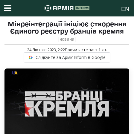
EN
Мінреінтеграції ініціює створення
Єдиного реєстру бранців кремля
НОВИНИ
24 Лютого 2023, 2:22
Прочитаєте за:
< 1
хв.
Слідкуйте за АрміяInform в Google