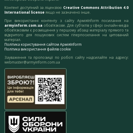
Контент доступний за ліцензією
Creative Commons Attribution 4.0
International license
якщо не зазначено інше.
При використанні контенту з сайту АрміяInform посилання на
armyinform.com.ua
обов’язкове. Для суб’єктів у сфері онлайн-медіа
обов’язковим є розміщення у першому абзаці матеріалу прямого та
відкритого для пошукових систем гіперпосилання на цитований
матеріал.
Політика користування сайтом АрміяInform
Політика використання файлів cookie
Зауваження та пропозиції по роботі сайту надсилайте на адресу:
webmaster@armyinform.com.ua