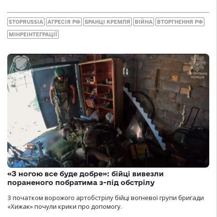
STOPRUSSIA
АГРЕСІЯ РФ
БРАНЦІ КРЕМЛЯ
ВІЙНА
ВТОРГНЕННЯ РФ
МІНРЕІНТЕГРАЦІЇ
«З ногою все буде добре»: бійці вивезли
пораненого побратима з-під обстрілу
З початком ворожого артобстрілу бійці вогневої групи бригади
«Хижак» почули крики про допомогу.