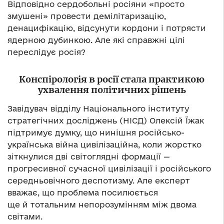
Відповідно сердобольні росіяни «просто
змушені» провести демілітаризацію,
денацифікацію, відсунути кордони і потрясти
ядерною дубинкою. Але які справжні цілі
переслідує росія?
Конспірологія в росії стала практикою
ухвалення політичних рішень
Завідувач відділу Національного інституту
стратегічних досліджень (НІСД) Олексій Їжак
підтримує думку, що нинішня російсько-
українська війна цивілізаційна, коли жорстко
зіткнулися дві світоглядні формації —
прогресивної сучасної цивілізації і російського
середньовічного деспотизму. Але експерт
вважає, що проблема посилюється
ще й тотальним непорозумінням між двома
світами.