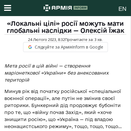
EN
«Локальні цілі» росії можуть мати
глобальні наслідки — Олексій Їжак
24 Лютого 2023, 8:32
Прочитаєте за:
3
хв.
Слідкуйте за АрміяInform в Google
Мета росії в цій війні — створення
маріонеткової «України» без анексованих
територій
Минув рік від початку російської «спеціальної
воєнної операції», але путін не змінив своєї
риторики. Бункерний дід продовжує бубоніти
про те, що «війну почав Захід», який «хоче
знищити росію», що «Україна — під владою
неонацистського режиму», тощо, тощо, тощо…