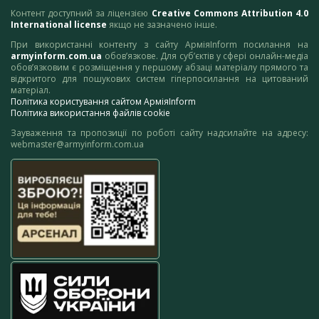
Контент доступний за ліцензією
Creative Commons Attribution 4.0
International license
якщо не зазначено інше.
При використанні контенту з сайту АрміяInform посилання на
armyinform.com.ua
обов’язкове. Для суб’єктів у сфері онлайн-медіа
обов’язковим є розміщення у першому абзаці матеріалу прямого та
відкритого для пошукових систем гіперпосилання на цитований
матеріал.
Політика користування сайтом АрміяInform
Політика використання файлів cookie
Зауваження та пропозиції по роботі сайту надсилайте на адресу:
webmaster@armyinform.com.ua