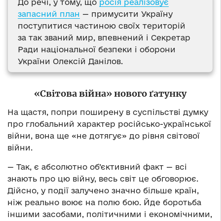
До речі, у тому, що
росія реалізовує
запасний план
— примусити Україну
поступитися частиною своїх територій
за так званий мир, впевнений і Секретар
Ради національної безпеки і оборони
України Олексій Данілов.
«Світова війна» нового ґатунку
На щастя, попри поширену в суспільстві думку
про глобальний характер російсько-української
війни, вона ще «не дотягує» до рівня світової
війни.
— Так, є абсолютно об’єктивний факт — всі
знають про цю війну, весь світ це обговорює.
Дійсно, у події залучено значно більше країн,
ніж реально воює на полю бою. Йде боротьба
іншими засобами, політичними і економічними,