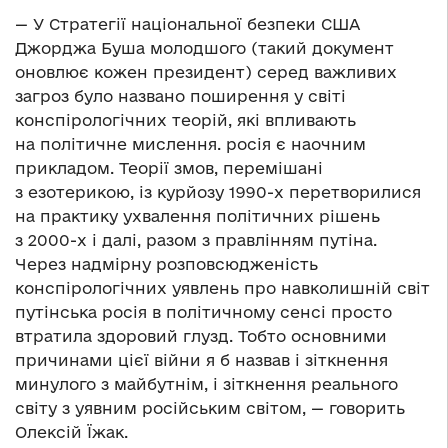
— У Стратегії національної безпеки США
Джорджа Буша молодшого (такий документ
оновлює кожен президент) серед важливих
загроз було названо поширення у світі
конспірологічних теорій, які впливають
на політичне мислення. росія є наочним
прикладом. Теорії змов, перемішані
з езотерикою, із курйозу 1990-х перетворилися
на практику ухвалення політичних рішень
з 2000-х і далі, разом з правлінням путіна.
Через надмірну розповсюдженість
конспірологічних уявлень про навколишній світ
путінська росія в політичному сенсі просто
втратила здоровий глузд. Тобто основними
причинами цієї війни я б назвав і зіткнення
минулого з майбутнім, і зіткнення реального
світу з уявним російським світом, — говорить
Олексій Їжак.