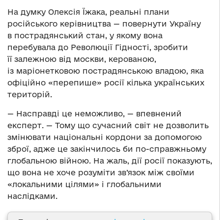
На думку Олексія Їжака, реальні плани
російського керівництва — повернути Україну
в пострадянський стан, у якому вона
перебувала до Революції Гідності, зробити
її залежною від москви, керованою,
із маріонетковою пострадянською владою, яка
офіційно «перепише» росії кілька українських
територій.
— Насправді це неможливо, — впевнений
експерт. — Тому що сучасний світ не дозволить
змінювати національні кордони за допомогою
зброї, адже це закінчилось би по-справжньому
глобальною війною. На жаль, дії росії показують,
що вона не хоче розуміти зв’язок між своїми
«локальними цілями» і глобальними
наслідками.