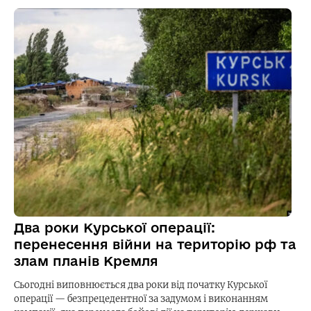
Два роки Курської операції:
перенесення війни на територію рф та
злам планів Кремля
Сьогодні виповнюється два роки від початку Курської
операції — безпрецедентної за задумом і виконанням