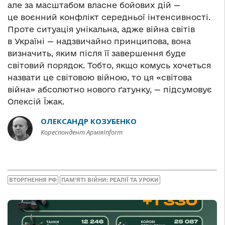
але за масштабом власне бойових дій —
це воєнний конфлікт середньої інтенсивності.
Проте ситуація унікальна, адже війна світів
в Україні — надзвичайно принципова, вона
визначить, яким після її завершення буде
світовий порядок. Тобто, якщо комусь хочеться
назвати це світовою війною, то ця «світова
війна» абсолютно нового ґатунку, — підсумовує
Олексій Їжак.
ОЛЕКСАНДР КОЗУБЕНКО
Кореспондент АрміяInform
ВТОРГНЕННЯ РФ
ПАМ’ЯТІ ВІЙНИ: РЕАЛІЇ ТА УРОКИ