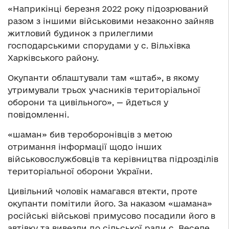
«Наприкінці березня 2022 року підозрюваний
разом з іншими військовими незаконно зайняв
житловий будинок з прилеглими
господарськими спорудами у с. Вільхівка
Харківського району.
Окупанти облаштували там «штаб», в якому
утримували трьох учасників територіальної
оборони та цивільного», — йдеться у
повідомленні.
«шаман» бив тероборонівців з метою
отримання інформації щодо інших
військовослужбовців та керівництва підрозділів
територіальної оборони України.
Цивільний чоловік намагався втекти, проте
окупанти помітили його. За наказом «шамана»
російські військові примусово посадили його в
автівку та вивезли до сільської ради с. Веселе