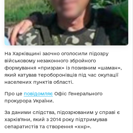
На Харківщині заочно оголосили підозру
військовому незаконного збройного
формування «призрак» із позивним «шаман»,
який катував тероборонівців під час окупації
населених пунктів області.
Про це
повідомляє
Офіс Генерального
прокурора України.
За даними слідства, підозрюваним у справі є
харків’яни, який з 2014 року підтримував
сепаратистів та створення «хнр».