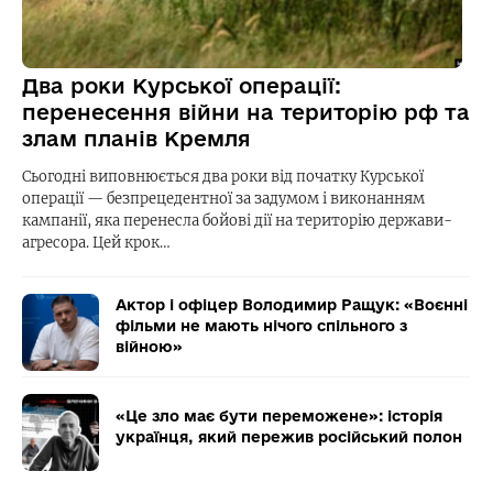
Два роки Курської операції:
перенесення війни на територію рф та
злам планів Кремля
Сьогодні виповнюється два роки від початку Курської
операції — безпрецедентної за задумом і виконанням
кампанії, яка перенесла бойові дії на територію держави-
агресора. Цей крок…
Актор і офіцер Володимир Ращук: «Воєнні
фільми не мають нічого спільного з
війною»
«Це зло має бути переможене»: історія
українця, який пережив російський полон