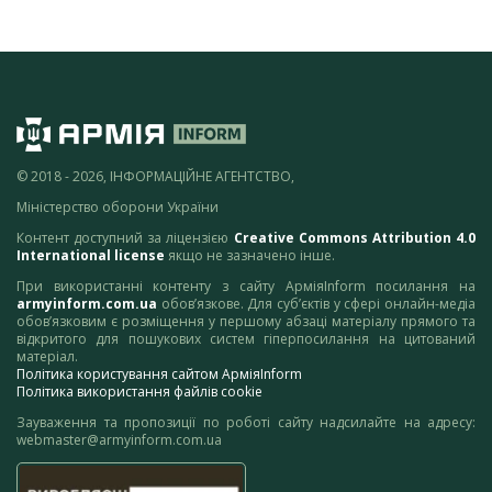
© 2018 - 2026, ІНФОРМАЦІЙНЕ АГЕНТСТВО,
Міністерство оборони України
Контент доступний за ліцензією
Creative Commons Attribution 4.0
International license
якщо не зазначено інше.
При використанні контенту з сайту АрміяInform посилання на
armyinform.com.ua
обов’язкове. Для суб’єктів у сфері онлайн-медіа
обов’язковим є розміщення у першому абзаці матеріалу прямого та
відкритого для пошукових систем гіперпосилання на цитований
матеріал.
Політика користування сайтом АрміяInform
Політика використання файлів cookie
Зауваження та пропозиції по роботі сайту надсилайте на адресу:
webmaster@armyinform.com.ua