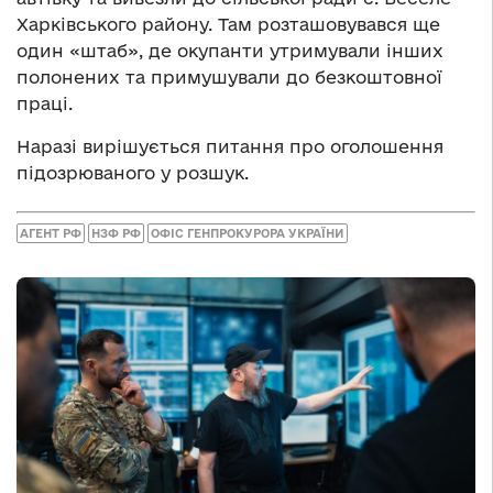
Харківського району. Там розташовувався ще
один «штаб», де окупанти утримували інших
полонених та примушували до безкоштовної
праці.
Наразі вирішується питання про оголошення
підозрюваного у розшук.
АГЕНТ РФ
НЗФ РФ
ОФІС ГЕНПРОКУРОРА УКРАЇНИ