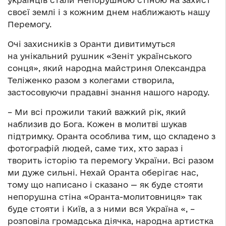
українців стали Непорушною стіною на захист
своєї землі і з кожним днем наближають нашу
Перемогу.
Очі захисників з Оранти дивитимуться
на унікальний рушник «Зеніт українського
сонця», який народна майстриня Олександра
Теліженко разом з колегами створила,
застосовуючи прадавні знання нашого народу.
– Ми всі прожили такий важкий рік, який
наблизив до Бога. Кожен в молитві шукав
підтримку. Оранта особлива тим, що складено з
фотографій людей, саме тих, хто зараз і
творить історію та перемогу України. Всі разом
ми дуже сильні. Нехай Оранта оберігає нас,
тому що написано і сказано — як буде стояти
непорушна стіна «Оранта-молитовниця» так
буде стояти і Київ, а з ними вся Україна «, –
розповіла громадська діячка, народна артистка