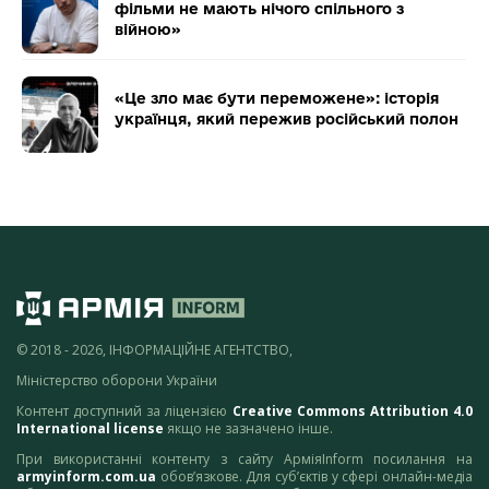
фільми не мають нічого спільного з
війною»
«Це зло має бути переможене»: історія
українця, який пережив російський полон
© 2018 - 2026, ІНФОРМАЦІЙНЕ АГЕНТСТВО,
Міністерство оборони України
Контент доступний за ліцензією
Creative Commons Attribution 4.0
International license
якщо не зазначено інше.
При використанні контенту з сайту АрміяInform посилання на
armyinform.com.ua
обов’язкове. Для суб’єктів у сфері онлайн-медіа