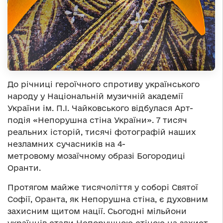
До річниці героїчного спротиву українського
народу у Національній музичній академії
України ім. П.І. Чайковського відбулася Арт-
подія «Непорушна стіна України». 7 тисяч
реальних історій, тисячі фотографій наших
незламних сучасників на 4-
метровому мозаїчному образі Богородиці
Оранти.
Протягом майже тисячоліття у соборі Святої
Софії, Оранта, як Непорушна стіна, є духовним
захисним щитом нації. Сьогодні мільйони