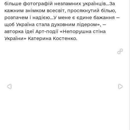
більше фотографій незламних українців…За
кажним знімком всесвіт, просякнутий білью,
розпачем і надією…У мене є єдине бажання —
щоб Україна стала духовним лідером», —
авторка ідеї Арт-події «Непорушна стіна
України» Катерина Костенко.