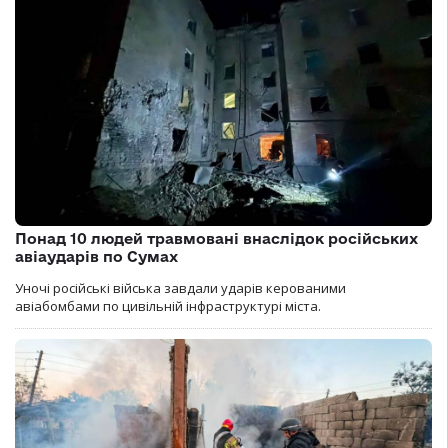
Понад 10 людей травмовані внаслідок російських
авіаударів по Сумах
Уночі російські війська завдали ударів керованими
авіабомбами по цивільній інфраструктурі міста.