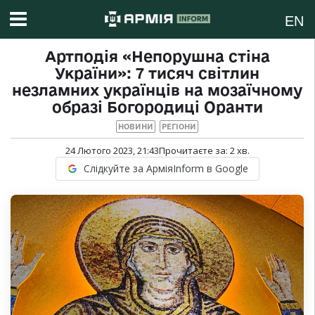
EN
Артподія «Непорушна стіна
України»: 7 тисяч світлин
незламних українців на мозаїчному
образі Богородиці Оранти
НОВИНИ
РЕГІОНИ
24 Лютого 2023, 21:43
Прочитаєте за:
2
хв.
Слідкуйте за АрміяInform в Google