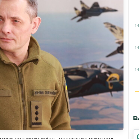
14
14
14
В
мови про можливість масованих ракетних