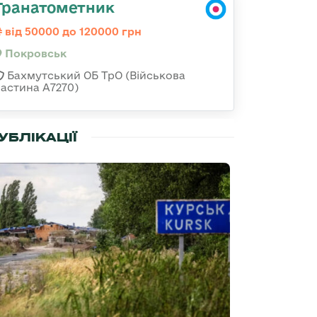
Гранатометник
від 50000 до 120000 грн
Покровськ
Бахмутський ОБ ТрО (Військова
частина А7270)
УБЛІКАЦІЇ