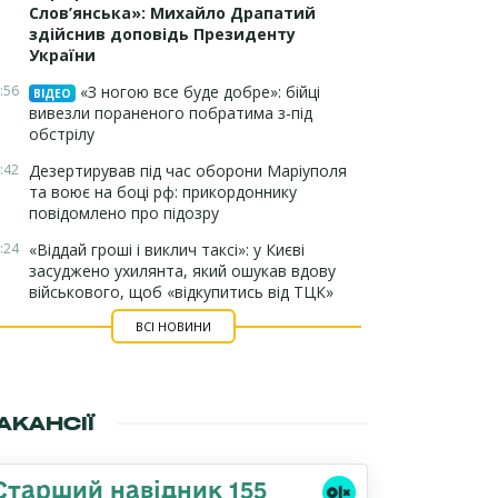
Слов’янська»: Михайло Драпатий
здійснив доповідь Президенту
України
:56
«З ногою все буде добре»: бійці
ВІДЕО
вивезли пораненого побратима з-під
обстрілу
:42
Дезертирував під час оборони Маріуполя
та воює на боці рф: прикордоннику
повідомлено про підозру
:24
«Віддай гроші і виклич таксі»: у Києві
засуджено ухилянта, який ошукав вдову
військового, щоб «відкупитись від ТЦК»
ВСІ НОВИНИ
АКАНСІЇ
Старший навідник 155