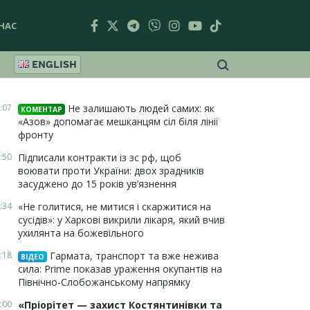
НАС
ENGLISH
:07
Не залишають людей самих: як
КОМЕНТАР
«Азов» допомагає мешканцям сіл біля лінії
фронту
:50
Підписали контракти із зс рф, щоб
воювати проти України: двох зрадників
засуджено до 15 років ув’язнення
:34
«Не голитися, не митися і скаржитися на
сусідів»: у Харкові викрили лікаря, який вчив
ухилянта на божевільного
:18
Гармата, транспорт та вже нежива
ВІДЕО
сила: Prime показав ураження окупантів на
Північно-Слобожанському напрямку
:00
«Пріорітет — захист Костянтинівки та