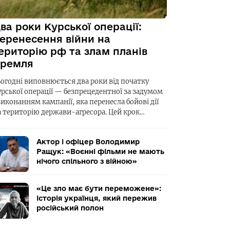
ва роки Курської операції:
еренесення війни на
ериторію рф та злам планів
ремля
ьогодні виповнюється два роки від початку
урської операції — безпрецедентної за задумом
виконанням кампанії, яка перенесла бойові дії
а територію держави-агресора. Цей крок…
Актор і офіцер Володимир
Ращук: «Воєнні фільми не мають
нічого спільного з війною»
«Це зло має бути переможене»:
історія українця, який пережив
російський полон