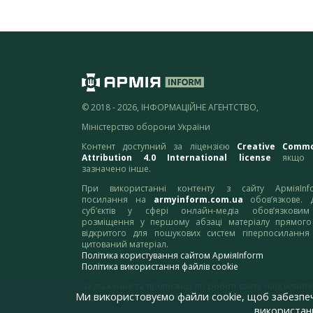
© 2018 - 2026, ІНФОРМАЦІЙНЕ АГЕНТСТВО,
Міністерство оборони України
Контент доступний за ліцензією
Creative Comm
Attribution 4.0 International license
якщо 
зазначено інше.
При використанні контенту з сайту АрміяInf
посилання на
armyinform.com.ua
обов’язкове. 
суб’єктів у сфері онлайн-медіа обов’язкови
розміщення у першому абзаці матеріалу прямого
відкритого для пошукових систем гіперпосилання
цитований матеріал.
Політика користування сайтом АрміяInform
Політика використання файлів cookie
Зауваження та пропозиції по роботі сайту надсилайте
Ми використовуємо файли cookie, щоб забезпе
адресу:
webmaster@armyinform.com.ua
використанн