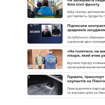
Не залишають люде
біля лінії фронту
Бійці «Азову» допомага
доставляють продукти, 
Підписали контракти
зрадників засуджено
За публічного обвинува
суд визнав двох громадя
«Не голитися, не ми
лікаря, який вчив 
Вручено підозру колишнь
організував виключення 
Гармата, транспорт
окупантів на Півн
Прикордонники підрозділ
по ворожих цілях на Пів