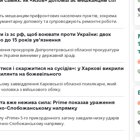
й самих: як «Азов» допомагає мешканцям сіл
ють мешканцям прифронтових населених пунктів, зокрема
гуманітарну допомогу та супроводжують ремонтні роботи.
 із зс рф, щоб воювати проти України: двох
 до 15 років ув’язнення
чення прокурорів Дніпропетровської обласної прокуратури
н України винними у державній зраді.
тися і скаржитися на сусідів»: у Харкові викрили
ухилянта на божевільного
ому заввідділення Харківської обласної психлікарні, який
чоловіка з військового обліку.
 та вже нежива сила: Prime показав ураження
ічно-Слобожанському напрямку
у «Prime» 5-го прикордонного загону завдали низку ударів
нічно-Слобожанському напрямку.