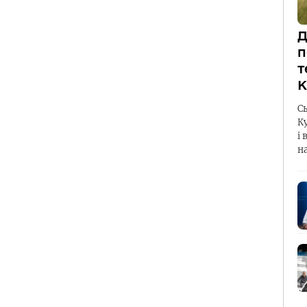
Д
п
т
К
С
К
і 
н