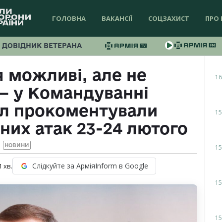
ГОЛОВНА
ВАКАНСІЇ
СОЦЗАХИСТ
ПРО 
ДОВІДНИК ВЕТЕРАНА
 можливі, але не
16
 — у Командуванні
ил прокоментували
15
них атак 23-24 лютого
НОВИНИ
15
Слідкуйте за АрміяInform в Google
1
хв.
15
15