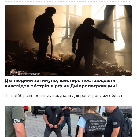
Дві людини загинуло, шестеро постраждали
внаслідок обстрілів рф на Дніпропетровщині
Понад 50 разів росіяни атакували Дніпропетровську області.