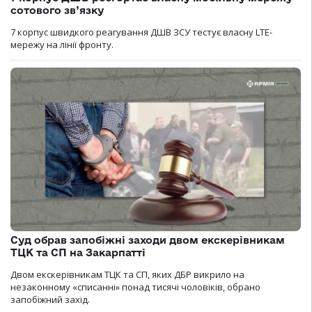
сотового зв’язку
7 корпус швидкого реагування ДШВ ЗСУ тестує власну LTE-
мережу на лінії фронту.
Суд обрав запобіжні заходи двом екскерівникам
ТЦК та СП на Закарпатті
Двом екскерівникам ТЦК та СП, яких ДБР викрило на
незаконному «списанні» понад тисячі чоловіків, обрано
запобіжний захід.