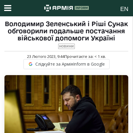
EN
Володимир Зеленський і Ріші Сунак
обговорили подальше постачання
військової допомоги Україні
НОВИНИ
23 Лютого 2023, 9:44
Прочитаєте за:
< 1
хв.
Слідкуйте за АрміяInform в Google