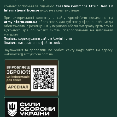
Контент доступний за ліцензією
Creative Commons Attribution 4.0
International license
якщо не зазначено інше.
При використанні контенту з сайту АрміяInform посилання на
armyinform.com.ua
обов’язкове. Для суб’єктів у сфері онлайн-медіа
обов’язковим є розміщення у першому абзаці матеріалу прямого та
відкритого для пошукових систем гіперпосилання на цитований
матеріал.
Політика користування сайтом АрміяInform
Політика використання файлів cookie
Зауваження та пропозиції по роботі сайту надсилайте на адресу:
webmaster@armyinform.com.ua