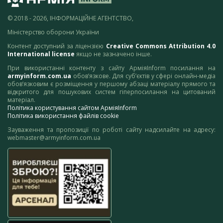
© 2018 - 2026, ІНФОРМАЦІЙНЕ АГЕНТСТВО,
Міністерство оборони України
Контент доступний за ліцензією
Creative Commons Attribution 4.0
International license
якщо не зазначено інше.
При використанні контенту з сайту АрміяInform посилання на
armyinform.com.ua
обов’язкове. Для суб’єктів у сфері онлайн-медіа
обов’язковим є розміщення у першому абзаці матеріалу прямого та
відкритого для пошукових систем гіперпосилання на цитований
матеріал.
Політика користування сайтом АрміяInform
Політика використання файлів cookie
Зауваження та пропозиції по роботі сайту надсилайте на адресу:
webmaster@armyinform.com.ua