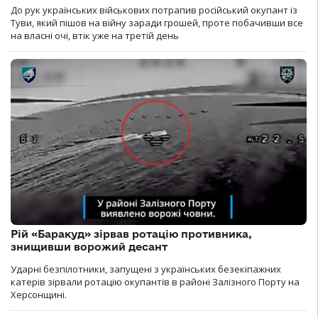
До рук українських військових потрапив російський окупант із
Туви, який пішов на війну заради грошей, проте побачивши все
на власні очі, втік уже на третій день
Рій «Баракуд» зірвав ротацію противника,
знищивши ворожий десант
Ударні безпілотники, запущені з українських безекіпажних
катерів зірвали ротацію окупантів в районі Залізного Порту на
Херсонщині.