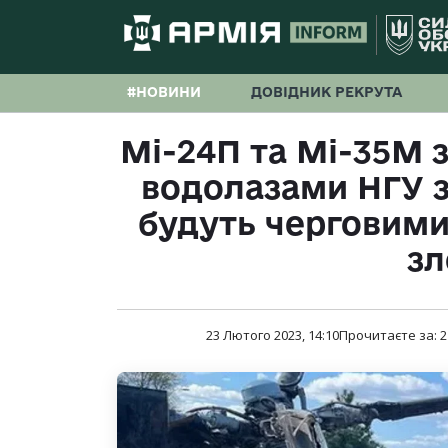
#НОВИНИ
ДОВІДНИК РЕКРУТА
Мі-24П та Мі-35М з 
водолазами НГУ з
будуть черговими
зл
23 Лютого 2023, 14:10
Прочитаєте за:
2