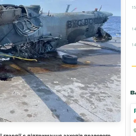
15
14
14
В
 гвардії є підтримання заходів правового