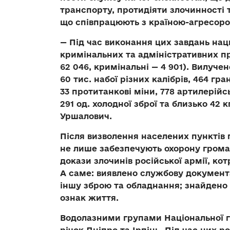
транспорту, протидіяти злочинності 
що співпрацюють з країною-агресоро
— Під час виконання цих завдань на
кримінальних та адміністративних пр
62 046, кримінальні — 4 901). Вилучен
60 тис. набої різних калібрів, 464 гра
33 протитанкові міни, 778 артилерійс
291 од. холодної зброї та близько 42
Уршалович.
Після визволення населених пунктів п
не лише забезпечують охорону громад
докази злочинів російської армії, ко
А саме: виявлено службову документац
іншу зброю та обладнання; знайдено 
ознак життя.
Водолазними групами Національної гв
річок Дніпро та Ірпінь. Під час цих 