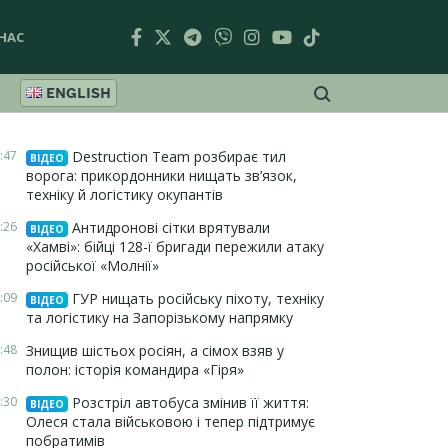
НАС
ENGLISH
:47
Destruction Team розбирає тил
ВІДЕО
ворога: прикордонники нищать зв’язок,
техніку й логістику окупантів
:26
Антидронові сітки врятували
ВІДЕО
«Хамві»: бійці 128-ї бригади пережили атаку
російської «Молнії»
:09
ГУР нищать російську піхоту, техніку
ВІДЕО
та логістику на Запорізькому напрямку
:48
Знищив шістьох росіян, а сімох взяв у
полон: історія командира «Гіря»
:30
Розстріл автобуса змінив її життя:
ВІДЕО
Олеся стала військовою і тепер підтримує
побратимів