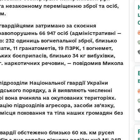
та незаконному переміщенню зброї та осіб,
м.
цгвардійцями затримано за скоєння
авопорушень 66 947 осіб (адміністративні —
о: 232 одиниць вогнепальної зброї, близько
нати, 11 гранатометів, 19 ПЗРК, 1 вогнемет,
ьких боєприпасів, близько 34 кг вибухівки,
 кг. наркотичних речовин, — повідомив Микола
ідрозділи Національної гвардії України
ського порядку, а й виявляють численні
трі вона вчиняла на окупованих територіях.
ію підрозділів агресора, засоби зв’язку,
місця поховання та тіла наших громадян без
ардії обстежено близько 60 кв. км русел
робіт з дна водойм підняли російський Мі-24П