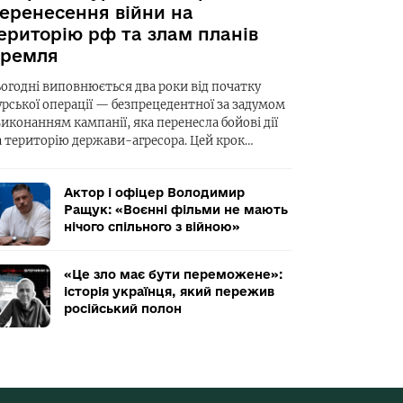
еренесення війни на
ериторію рф та злам планів
ремля
ьогодні виповнюється два роки від початку
урської операції — безпрецедентної за задумом
виконанням кампанії, яка перенесла бойові дії
а територію держави-агресора. Цей крок…
Актор і офіцер Володимир
Ращук: «Воєнні фільми не мають
нічого спільного з війною»
«Це зло має бути переможене»:
історія українця, який пережив
російський полон