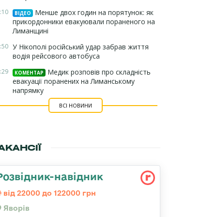
:10
Менше двох годин на порятунок: як
ВІДЕО
прикордонники евакуювали пораненого на
Лиманщині
:50
У Нікополі російський удар забрав життя
водія рейсового автобуса
:29
Медик розповів про складність
КОМЕНТАР
евакуації поранених на Лиманському
напрямку
ВСІ НОВИНИ
АКАНСІЇ
Розвідник-навідник
від 22000 до 122000 грн
Яворів