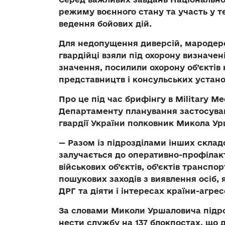
режиму воєнного стану та участь у т
ведення бойових дій.
Для недопущення диверсій, мародерс
гвардійці взяли під охорону визначен
значення, посилили охорону об’єкті
представництв і консульських устано
Про це під час брифінгу в Military M
Департаменту планування застосуван
гвардії України полковник Микола У
— Разом із підрозділами інших склад
залучається до оперативно-профілак
військових об’єктів, об’єктів транспо
пошукових заходів з виявлення осіб,
ДРГ та діяти і інтересах країни-агре
За словами Миколи Уршаловича підро
нести службу на 137 блокпостах, що