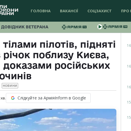
ГОЛОВНА
ВАКАНСІЇ
СОЦЗАХИСТ
ПРО 
ДОВІДНИК ВЕТЕРАНА
тілами пілотів, підняті
16
 річок поблизу Києва,
 доказами російських
16
очинів
НОВИНИ
16
Слідкуйте за АрміяInform в Google
хв.
15
15