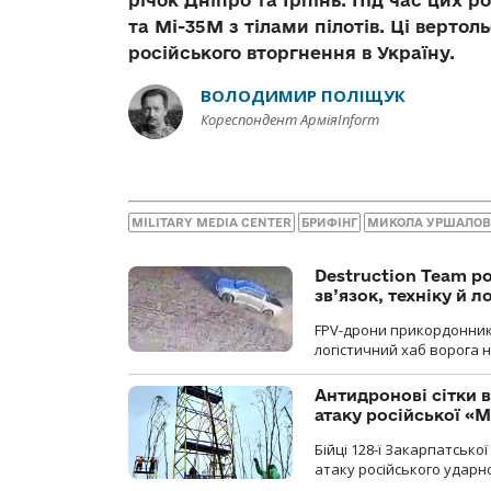
та Мі-35М з тілами пілотів. Ці верто
російського вторгнення в Україну.
ВОЛОДИМИР ПОЛІЩУК
Кореспондент АрміяInform
MILITARY MEDIA CENTER
БРИФІНГ
МИКОЛА УРШАЛО
Destruction Team р
зв’язок, техніку й л
FPV-дрони прикордонників
логістичний хаб ворога 
Антидронові сітки в
атаку російської «М
Бійці 128-ї Закарпатсько
атаку російського ударн