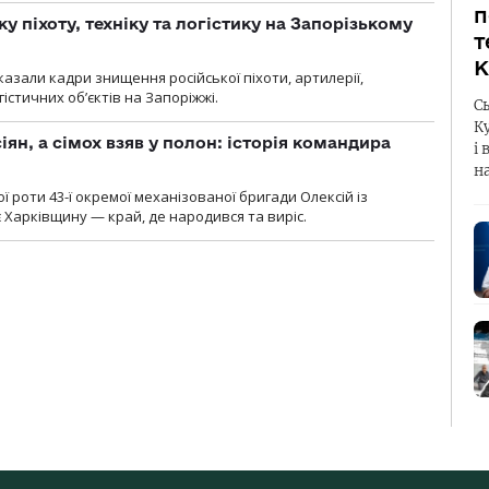
п
у піхоту, техніку та логістику на Запорізькому
т
К
азали кадри знищення російської піхоти, артилерії,
гістичних об’єктів на Запоріжжі.
С
К
ян, а сімох взяв у полон: історія командира
і 
н
ї роти 43-ї окремої механізованої бригади Олексій із
 Харківщину — край, де народився та виріс.