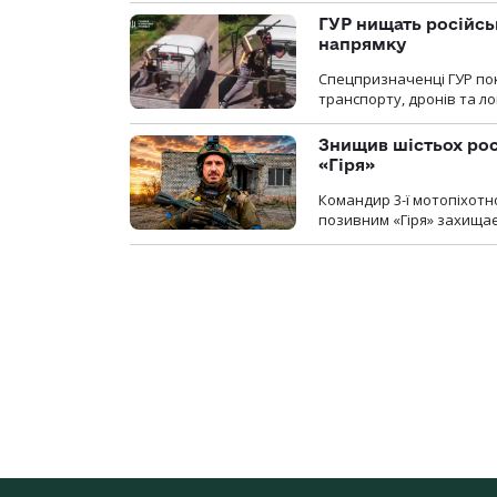
ГУР нищать російськ
напрямку
Спецпризначенці ГУР пок
транспорту, дронів та ло
Знищив шістьох росі
«Гіря»
Командир 3-ї мотопіхотно
позивним «Гіря» захищає