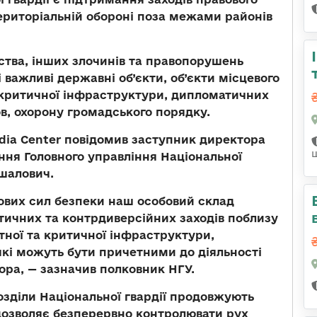
ериторіальній обороні поза межами районів
тва, інших злочинів та правопорушень
і важливі державні об’єкти, об’єкти місцевого
в критичної інфраструктури, дипломатичних
в, охорону громадського порядку.
edia Center повідомив заступник директора
ня Головного управління Національної
ршалович.
ових сил безпеки наш особовий склад
тичних та контрдиверсійних заходів поблизу
ртної та критичної інфраструктури,
 які можуть бути причетними до діяльності
сора, — зазначив полковник НГУ.
зділи Національної гвардії продовжують
 дозволяє безперервно контролювати рух