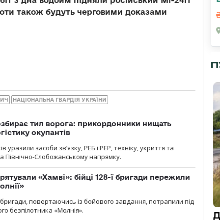
льоти також будуть черговими доказами
П
ВИЧ
НАЦІОНАЛЬНА ГВАРДІЯ УКРАЇНИ
озбирає тил ворога: прикордонники нищать
огістику окупантів
 уразили засоби зв’язку, РЕБ і РЕР, техніку, укриття та
на Північно-Слобожанському напрямку.
рятували «Хамві»: бійці 128-ї бригади пережили
олнії»
ї бригади, повертаючись із бойового завдання, потрапили під
ого безпілотника «Молнія».
Д