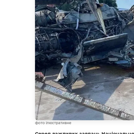
фото ілюстративне
Серед важливих завдань Національної