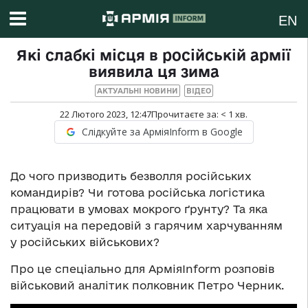
EN
Які слабкі місця в російській армії
виявила ця зима
АКТУАЛЬНІ НОВИНИ
ВІДЕО
22 Лютого 2023, 12:47
Прочитаєте за:
< 1
хв.
Слідкуйте за АрміяInform в Google
До чого призводить безволля російських
командирів? Чи готова російська логістика
працювати в умовах мокрого ґрунту? Та яка
ситуація на передовій з гарячим харчуванням
у російських військових?
Про це спеціально для АрміяInform розповів
військовий аналітик полковник Петро Черник.