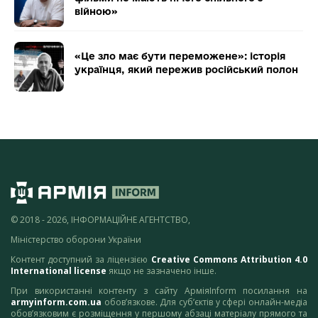
війною»
«Це зло має бути переможене»: історія
українця, який пережив російський полон
© 2018 - 2026, ІНФОРМАЦІЙНЕ АГЕНТСТВО,
Міністерство оборони України
Контент доступний за ліцензією
Creative Commons Attribution 4.0
International license
якщо не зазначено інше.
При використанні контенту з сайту АрміяInform посилання на
armyinform.com.ua
обов’язкове. Для суб’єктів у сфері онлайн-медіа
обов’язковим є розміщення у першому абзаці матеріалу прямого та