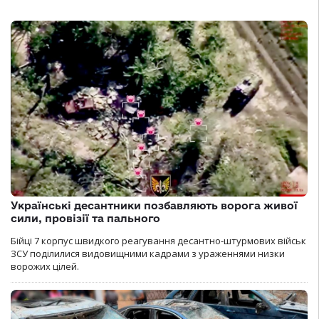
Українські десантники позбавляють ворога живої
сили, провізії та пального
Бійці 7 корпус швидкого реагування десантно-штурмових військ
ЗСУ поділилися видовищними кадрами з ураженнями низки
ворожих цілей.