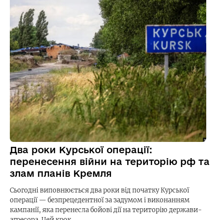
Два роки Курської операції:
перенесення війни на територію рф та
злам планів Кремля
Сьогодні виповнюється два роки від початку Курської
операції — безпрецедентної за задумом і виконанням
кампанії, яка перенесла бойові дії на територію держави-
агресора. Цей крок…