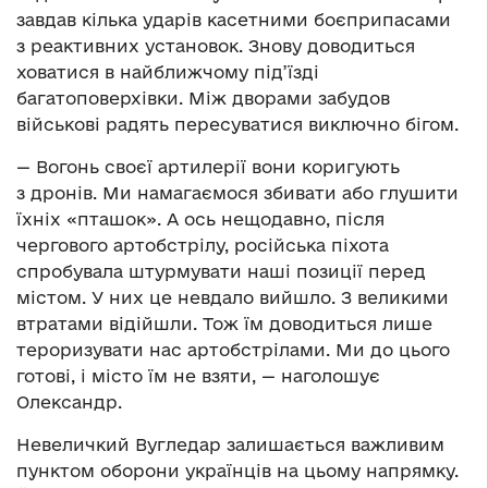
завдав кілька ударів касетними боєприпасами
з реактивних установок. Знову доводиться
ховатися в найближчому під’їзді
багатоповерхівки. Між дворами забудов
військові радять пересуватися виключно бігом.
— Вогонь своєї артилерії вони коригують
з дронів. Ми намагаємося збивати або глушити
їхніх «пташок». А ось нещодавно, після
чергового артобстрілу, російська піхота
спробувала штурмувати наші позиції перед
містом. У них це невдало вийшло. З великими
втратами відійшли. Тож їм доводиться лише
тероризувати нас артобстрілами. Ми до цього
готові, і місто їм не взяти, — наголошує
Олександр.
Невеличкий Вугледар залишається важливим
пунктом оборони українців на цьому напрямку.