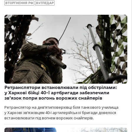
ВТОРГНЕННЯ РФ
ВУГЛЕДАР
Ретранслятори встановлювали під обстрілами:
у Харкові бійці 40-ї артбригади забезпечили
зв’язок попри вогонь ворожих снайперів
Ретранслятор на дев’ятиповерхівці біля танкового училища
у Харкові зв’язківцям 40-ї артилерійської бригади довелося
встановлювати під вогнем ворожих снайперів.