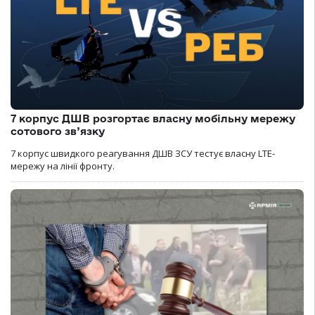
7 корпус ДШВ розгортає власну мобільну мережу
сотового зв’язку
7 корпус швидкого реагування ДШВ ЗСУ тестує власну LTE-
мережу на лінії фронту.