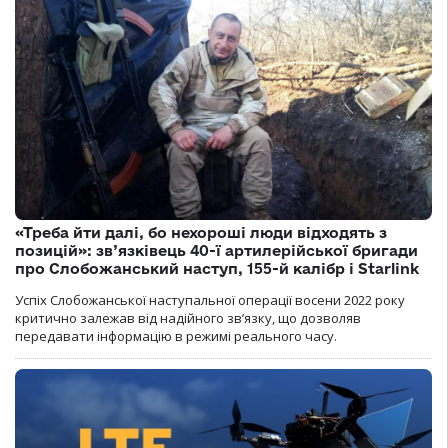
«Треба йти далі, бо нехороші люди відходять з
позицій»: зв’язківець 40-ї артилерійської бригади
про Слобожанський наступ, 155-й калібр і Starlink
Успіх Слобожанської наступальної операції восени 2022 року
критично залежав від надійного зв’язку, що дозволяв
передавати інформацію в режимі реального часу.