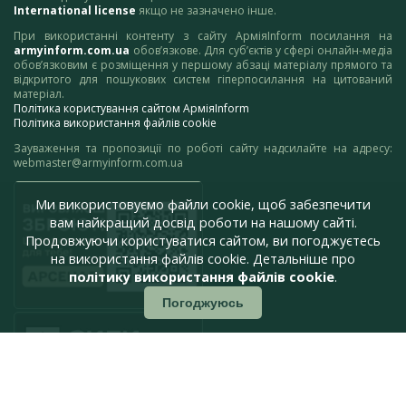
International license
якщо не зазначено інше.
При використанні контенту з сайту АрміяInform посилання на
armyinform.com.ua
обов’язкове. Для суб’єктів у сфері онлайн-медіа
обов’язковим є розміщення у першому абзаці матеріалу прямого та
відкритого для пошукових систем гіперпосилання на цитований
матеріал.
Політика користування сайтом АрміяInform
Політика використання файлів cookie
Зауваження та пропозиції по роботі сайту надсилайте на адресу:
webmaster@armyinform.com.ua
Ми використовуємо файли cookie, щоб забезпечити
вам найкращий досвід роботи на нашому сайті.
Продовжуючи користуватися сайтом, ви погоджуєтесь
на використання файлів cookie. Детальніше про
політику використання файлів cookie
.
Погоджуюсь