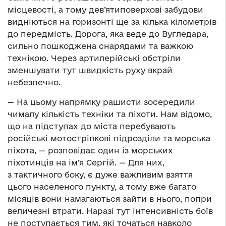
місцевості, а тому дев’ятиповерхові забудови
видніються на горизонті ще за кілька кілометрів
до передмість. Дорога, яка веде до Вугледара,
сильно пошкоджена снарядами та важкою
технікою. Через артилерійські обстріли
зменшувати тут швидкість руху вкрай
небезпечно.
— На цьому напрямку рашисти зосередили
чималу кількість техніки та піхоти. Нам відомо,
що на підступах до міста перебувають
російські мотострілкові підрозділи та морська
піхота, — розповідає один із морських
піхотинців на ім’я Сергій. — Для них,
з тактичного боку, є дуже важливим взяття
цього населеного пункту, а тому вже багато
місяців вони намагаються зайти в нього, попри
величезні втрати. Наразі тут інтенсивність боїв
не поступається тим, які точаться навколо