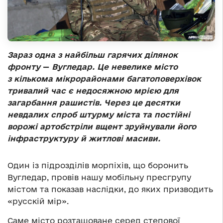
Зараз одна з найбільш гарячих ділянок
фронту
—
Вугледар. Це невелике місто
з кількома мікрорайонами багатоповерхівок
тривалий час є недосяжною мрією для
загарбання рашистів. Через це десятки
невдалих спроб штурму міста та постійні
ворожі артобстріли вщент зруйнували його
інфраструктуру й житлові масиви.
Один із підрозділів морпіхів, що боронить
Вугледар, провів нашу мобільну пресгрупу
містом та показав наслідки, до яких призводить
«русскій мір».
Саме місто розташоване серед степової