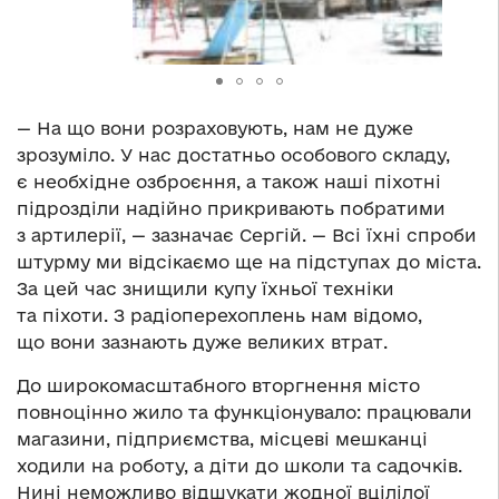
— На що вони розраховують, нам не дуже
зрозуміло. У нас достатньо особового складу,
є необхідне озброєння, а також наші піхотні
підрозділи надійно прикривають побратими
з артилерії, — зазначає Сергій. — Всі їхні спроби
штурму ми відсікаємо ще на підступах до міста.
За цей час знищили купу їхньої техніки
та піхоти. З радіоперехоплень нам відомо,
що вони зазнають дуже великих втрат.
До широкомасштабного вторгнення місто
повноцінно жило та функціонувало: працювали
магазини, підприємства, місцеві мешканці
ходили на роботу, а діти до школи та садочків.
Нині неможливо відшукати жодної вцілілої