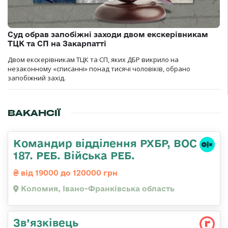
Суд обрав запобіжні заходи двом екскерівникам
ТЦК та СП на Закарпатті
Двом екскерівникам ТЦК та СП, яких ДБР викрило на
незаконному «списанні» понад тисячі чоловіків, обрано
запобіжний захід.
ВАКАНСІЇ
Командир відділення РХБР, ВОС
187. РЕБ. Війська РЕБ.
від 19000 до 120000 грн
Коломия, Івано-Франківська область
Зв’язківець