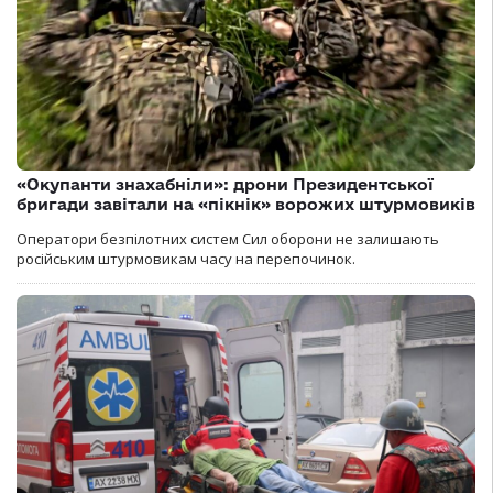
«Окупанти знахабніли»: дрони Президентської
бригади завітали на «пікнік» ворожих штурмовиків
Оператори безпілотних систем Сил оборони не залишають
російським штурмовикам часу на перепочинок.