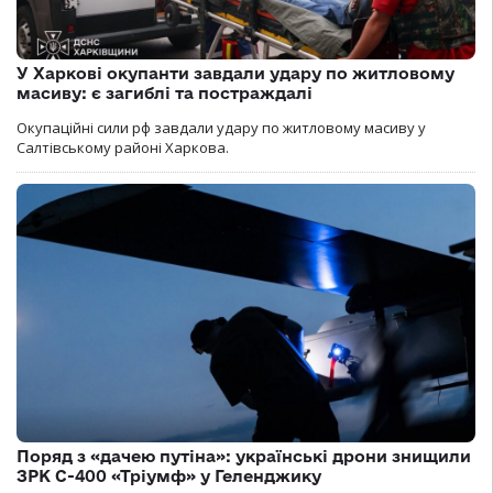
У Харкові окупанти завдали удару по житловому
масиву: є загиблі та постраждалі
Окупаційні сили рф завдали удару по житловому масиву у
Салтівському районі Харкова.
Поряд з «дачею путіна»: українські дрони знищили
ЗРК С-400 «Тріумф» у Геленджику