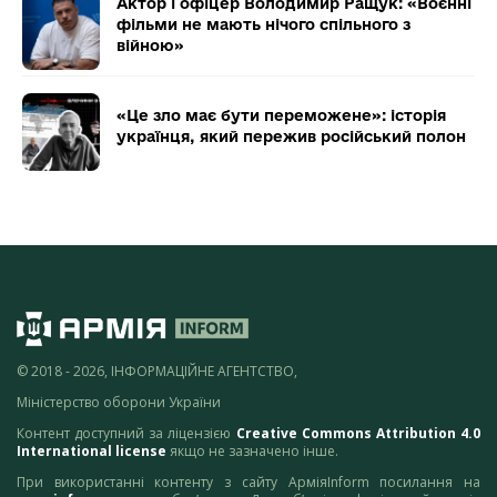
Актор і офіцер Володимир Ращук: «Воєнні
фільми не мають нічого спільного з
війною»
«Це зло має бути переможене»: історія
українця, який пережив російський полон
© 2018 - 2026, ІНФОРМАЦІЙНЕ АГЕНТСТВО,
Міністерство оборони України
Контент доступний за ліцензією
Creative Commons Attribution 4.0
International license
якщо не зазначено інше.
При використанні контенту з сайту АрміяInform посилання на