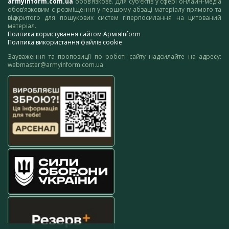
armyinform.com.ua
обов’язкове. Для суб’єктів у сфері онлайн-медіа
обов’язковим є розміщення у першому абзаці матеріалу прямого та
відкритого для пошукових систем гіперпосилання на цитований
матеріал.
Політика користування сайтом АрміяInform
Політика використання файлів cookie
Зауваження та пропозиції по роботі сайту надсилайте на адресу:
webmaster@armyinform.com.ua