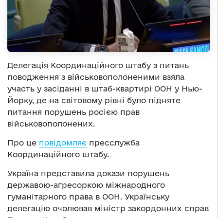
Делегація Координаційного штабу з питань
поводження з військовополоненими взяла
участь у засіданні в штаб-квартирі ООН у Нью-
Йорку, де на світовому рівні було підняте
питання порушень росією прав
військовополонених.
Про це
повідомляє
пресслужба
Координаційного штабу.
Україна представила докази порушень
державою-агресоркою міжнародного
гуманітарного права в ООН. Українську
делегацію очолював міністр закордонних справ