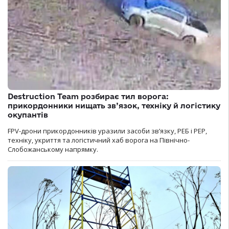
Destruction Team розбирає тил ворога:
прикордонники нищать зв’язок, техніку й логістику
окупантів
FPV-дрони прикордонників уразили засоби зв’язку, РЕБ і РЕР,
техніку, укриття та логістичний хаб ворога на Північно-
Слобожанському напрямку.