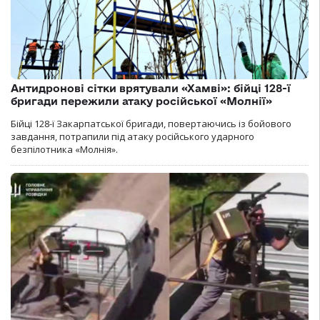
Антидронові сітки врятували «Хамві»: бійці 128-ї
бригади пережили атаку російської «Молнії»
Бійці 128-ї Закарпатської бригади, повертаючись із бойового
завдання, потрапили під атаку російського ударного
безпілотника «Молнія».