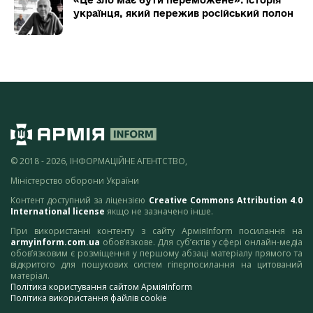
«Це зло має бути переможене»: історія
українця, який пережив російський полон
© 2018 - 2026, ІНФОРМАЦІЙНЕ АГЕНТСТВО,
Міністерство оборони України
Контент доступний за ліцензією
Creative Commons Attribution 4.0
International license
якщо не зазначено інше.
При використанні контенту з сайту АрміяInform посилання на
armyinform.com.ua
обов’язкове. Для суб’єктів у сфері онлайн-медіа
обов’язковим є розміщення у першому абзаці матеріалу прямого та
відкритого для пошукових систем гіперпосилання на цитований
матеріал.
Політика користування сайтом АрміяInform
Політика використання файлів cookie