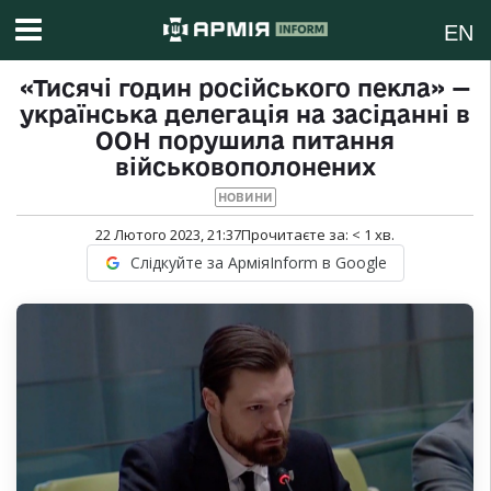
EN
«Тисячі годин російського пекла» —
українська делегація на засіданні в
ООН порушила питання
військовополонених
НОВИНИ
22 Лютого 2023, 21:37
Прочитаєте за:
< 1
хв.
Слідкуйте за АрміяInform в Google