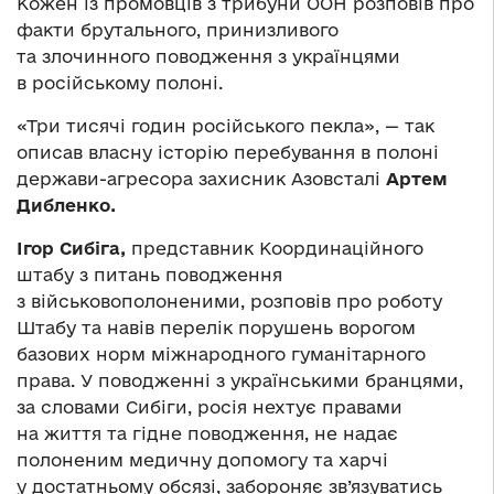
Кожен із промовців з трибуни ООН розповів про
факти брутального, принизливого
та злочинного поводження з українцями
в російському полоні.
«Три тисячі годин російського пекла», — так
описав власну історію перебування в полоні
держави-агресора захисник Азовсталі
Артем
Дибленко.
Ігор Сибіга,
представник Координаційного
штабу з питань поводження
з військовополоненими, розповів про роботу
Штабу та навів перелік порушень ворогом
базових норм міжнародного гуманітарного
права. У поводженні з українськими бранцями,
за словами Сибіги, росія нехтує правами
на життя та гідне поводження, не надає
полоненим медичну допомогу та харчі
у достатньому обсязі, забороняє зв’язуватись