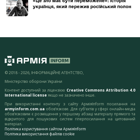
«Це зло має бути переможене»: історія
українця, який пережив російський полон
© 2018 - 2026, ІНФОРМАЦІЙНЕ АГЕНТСТВО,
Міністерство оборони України
Контент доступний за ліцензією
Creative Commons Attribution 4.0
International license
якщо не зазначено інше.
При використанні контенту з сайту АрміяInform посилання на
armyinform.com.ua
обов’язкове. Для суб’єктів у сфері онлайн-медіа
обов’язковим є розміщення у першому абзаці матеріалу прямого та
відкритого для пошукових систем гіперпосилання на цитований
матеріал.
Політика користування сайтом АрміяInform
Політика використання файлів cookie