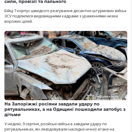
сили, провізії та пального
Бійці 7 корпус швидкого реагування десантно-штурмових військ
ЗСУ поділилися видовищними кадрами з ураженнями низки
ворожих цілей.
На Запоріжжі росіяни завдали удару по
рятувальниках, а на Одещині пошкодили автобус з
дітьми
У неділю, 9 серпня, російські війська завдали удару по
рятувальниках, які ліквідовували наслідки нічної атаки на