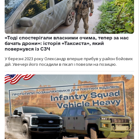
«Тоді спостерігали власними очима, тепер за нас
бачать дрони»: історія «Таксиста», який
повернувся із СЗЧ
У березні 2023 року Олександр вперше прибув у район бойових
дій. Увечері його посадили в пікап і повезли на позицію.