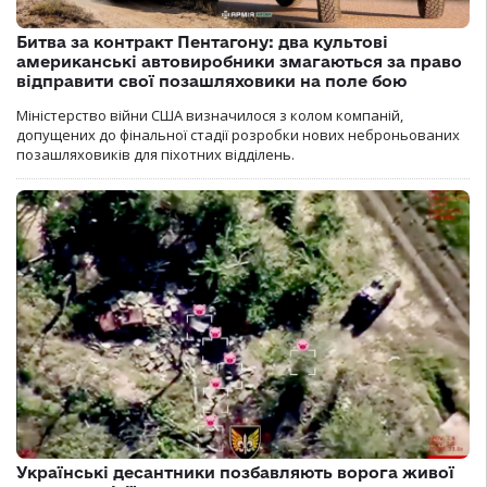
Битва за контракт Пентагону: два культові
американські автовиробники змагаються за право
відправити свої позашляховики на поле бою
Міністерство війни США визначилося з колом компаній,
допущених до фінальної стадії розробки нових неброньованих
позашляховиків для піхотних відділень.
Українські десантники позбавляють ворога живої