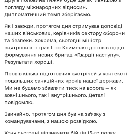
Друга половина тижня буде ще активнішою з
погляду міжнародних відносин.
Дипломатичний темп зберігаємо.
Як і завжди, протягом дня отримував доповіді
наших військових, керівників сектору оборони
та безпеки. Зокрема, сьогодні міністр
внутрішніх справ Ігор Клименко доповів щодо
формування нових бригад «Гвардії наступу».
Результати хороші.
Провів кілька підготовчих зустрічей у контексті
подальших санкційних кроків нашої держави.
Ми не будемо збавляти тиск на ворога — як
зовнішнього, так і внутрішнього. Деталі
повідомлю.
Звичайно, протягом дня був на зв’язку з
командувачами, з нашою розвідкою.
Хочу сьогодні відзначити бійців 15-го полку