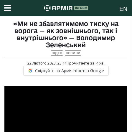
EN
«Ми не збавлятимемо тиску на
ворога — як зовнішнього, так і
внутрішнього» — Володимир
Зеленський
ВІДЕО
НОВИНИ
22 Лютого 2023, 23:11
Прочитаєте за:
4
хв.
Слідкуйте за АрміяInform в Google