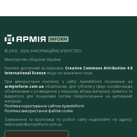
© 2018 - 2026, ІНФОРМАЦІЙНЕ АГЕНТСТВО,
Міністерство оборони України
Контент доступний за ліцензією
Creative Commons Attribution 4.0
International license
якщо не зазначено інше.
При використанні контенту з сайту АрміяInform посилання на
armyinform.com.ua
обов’язкове. Для суб’єктів у сфері онлайн-медіа
обов’язковим є розміщення у першому абзаці матеріалу прямого та
відкритого для пошукових систем гіперпосилання на цитований
матеріал.
Політика користування сайтом АрміяInform
Політика використання файлів cookie
Зауваження та пропозиції по роботі сайту надсилайте на адресу:
webmaster@armyinform.com.ua