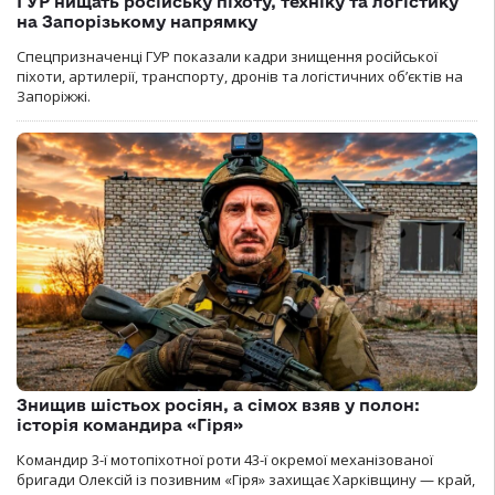
ГУР нищать російську піхоту, техніку та логістику
на Запорізькому напрямку
Спецпризначенці ГУР показали кадри знищення російської
піхоти, артилерії, транспорту, дронів та логістичних об’єктів на
Запоріжжі.
Знищив шістьох росіян, а сімох взяв у полон:
історія командира «Гіря»
Командир 3-ї мотопіхотної роти 43-ї окремої механізованої
бригади Олексій із позивним «Гіря» захищає Харківщину — край,