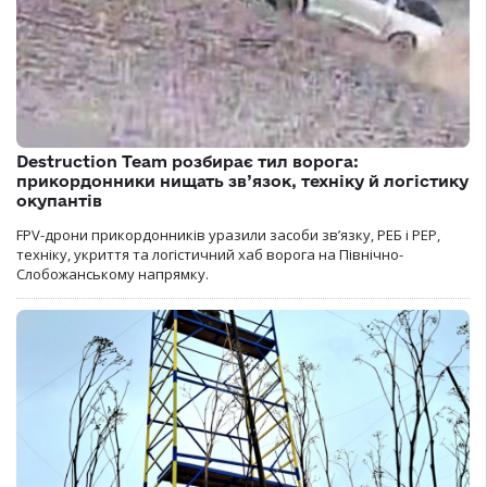
Destruction Team розбирає тил ворога:
прикордонники нищать зв’язок, техніку й логістику
окупантів
FPV-дрони прикордонників уразили засоби зв’язку, РЕБ і РЕР,
техніку, укриття та логістичний хаб ворога на Північно-
Слобожанському напрямку.