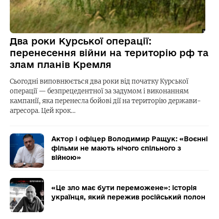
Два роки Курської операції:
перенесення війни на територію рф та
злам планів Кремля
Сьогодні виповнюється два роки від початку Курської
операції — безпрецедентної за задумом і виконанням
кампанії, яка перенесла бойові дії на територію держави-
агресора. Цей крок…
Актор і офіцер Володимир Ращук: «Воєнні
фільми не мають нічого спільного з
війною»
«Це зло має бути переможене»: історія
українця, який пережив російський полон