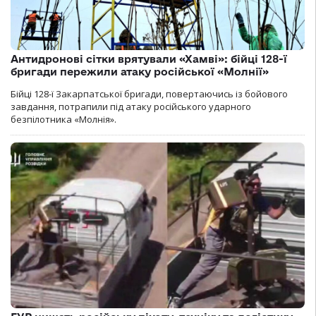
Антидронові сітки врятували «Хамві»: бійці 128-ї
бригади пережили атаку російської «Молнії»
Бійці 128-ї Закарпатської бригади, повертаючись із бойового
завдання, потрапили під атаку російського ударного
безпілотника «Молнія».