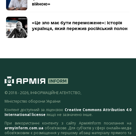
війною»
«Це зло має бути переможене»: історія
українця, який пережив російський полон
© 2018 - 2026, ІНФОРМАЦІЙНЕ АГЕНТСТВО,
Міністерство оборони України
Контент доступний за ліцензією
Creative Commons Attribution 4.0
International license
якщо не зазначено інше.
При використанні контенту з сайту АрміяInform посилання на
armyinform.com.ua
обов’язкове. Для суб’єктів у сфері онлайн-медіа
обов’язковим є розміщення у першому абзаці матеріалу прямого та