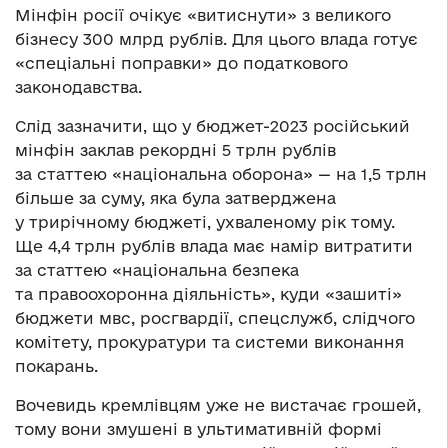
Мінфін росії очікує «витиснути» з великого
бізнесу 300 млрд рублів. Для цього влада готує
«спеціальні поправки» до податкового
законодавства.
Слід зазначити, що у бюджет-2023 російський
мінфін заклав рекордні 5 трлн рублів
за статтею «національна оборона» — на 1,5 трлн
більше за суму, яка була затверджена
у трирічному бюджеті, ухваленому рік тому.
Ще 4,4 трлн рублів влада має намір витратити
за статтею «національна безпека
та правоохоронна діяльність», куди «зашиті»
бюджети мвс, росгвардії, спецслужб, слідчого
комітету, прокуратури та системи виконання
покарань.
Вочевидь кремлівцям уже не вистачає грошей,
тому вони змушені в ультимативній формі