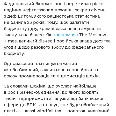
Федеральний бюджет росії переживає різке
падіння нафтогазових доходів і закрив січень
з дефіцитом, якого рашистська статистика
не бачила 25 років. Тому, щоб залатати
бюджетну діру, кремлівська влада змушена
тиснути на бізнес. Як
повідомляє
The Moscow
Times, великий бізнес і російська влада досягла
угоди щодо разового збору до федерального
бюджету.
Одноразовий платіж узгоджений
як обов’язковий, заявив голова російського
союзу промисловців та підприємців шохін.
За словами шохіна, що очолює найбільше
в росії бізнес-об’єднання, до якого входять
тисячі підприємств з галузей від банківської
сфери до ВПК та послуг, «це буде обов’язковий
платіж — квазі windfall tax — податок, «навіяний