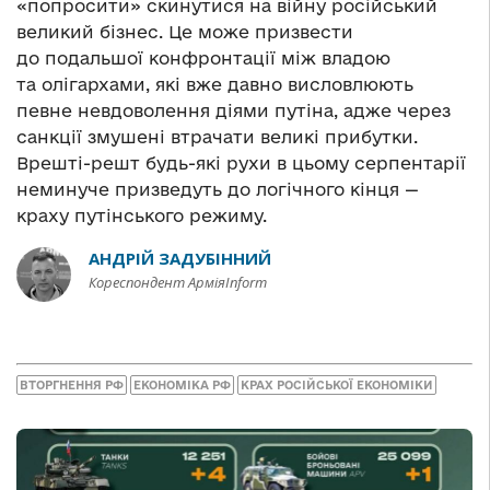
«попросити» скинутися на війну російський
великий бізнес. Це може призвести
до подальшої конфронтації між владою
та олігархами, які вже давно висловлюють
певне невдоволення діями путіна, адже через
санкції змушені втрачати великі прибутки.
Врешті-решт будь-які рухи в цьому серпентарії
неминуче призведуть до логічного кінця —
краху путінського режиму.
АНДРІЙ ЗАДУБІННИЙ
Кореспондент АрміяInform
ВТОРГНЕННЯ РФ
ЕКОНОМІКА РФ
КРАХ РОСІЙСЬКОЇ ЕКОНОМІКИ