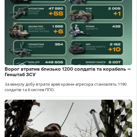
Ворог втратив близько 1200 солдатів та корабель —
Генштаб ЗСУ
За минулу добу втрати армії країни-агресора становлять 1190
солдатів та 6 систем ППО.