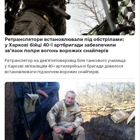
Ретранслятори встановлювали під обстрілами:
у Харкові бійці 40-ї артбригади забезпечили
зв’язок попри вогонь ворожих снайперів
Ретранслятор на дев’ятиповерхівці біля танкового училища
у Харкові зв’язківцям 40-ї артилерійської бригади довелося
встановлювати під вогнем ворожих снайперів.