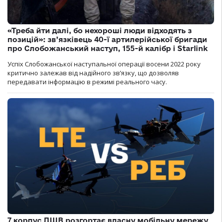
«Треба йти далі, бо нехороші люди відходять з
позицій»: зв’язківець 40-ї артилерійської бригади
про Слобожанський наступ, 155-й калібр і Starlink
Успіх Слобожанської наступальної операції восени 2022 року
критично залежав від надійного зв’язку, що дозволяв
передавати інформацію в режимі реального часу.
7 корпус ДШВ розгортає власну мобільну мережу