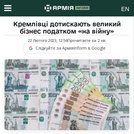
EN
Кремлівці дотискають великий
бізнес податком «на війну»
22 Лютого 2023, 12:56
Прочитаєте за:
2
хв.
Слідкуйте за АрміяInform в Google