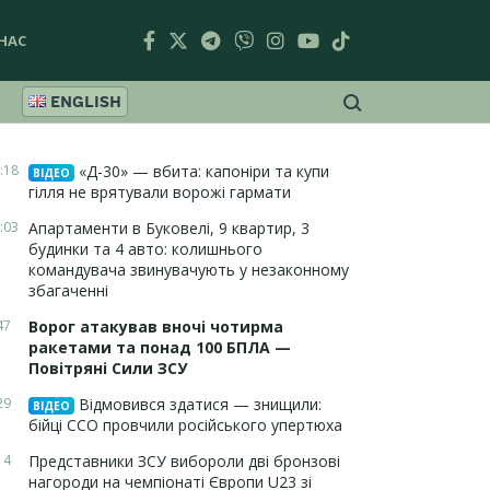
НАС
ENGLISH
:18
«Д-30» — вбита: капоніри та купи
ВІДЕО
гілля не врятували ворожі гармати
:03
Апартаменти в Буковелі, 9 квартир, 3
будинки та 4 авто: колишнього
командувача звинувачують у незаконному
збагаченні
47
Ворог атакував вночі чотирма
ракетами та понад 100 БПЛА —
Повітряні Сили ЗСУ
29
Відмовився здатися — знищили:
ВІДЕО
бійці ССО провчили російського упертюха
14
Представники ЗСУ вибороли дві бронзові
нагороди на чемпіонаті Європи U23 зі