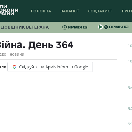
ГОЛОВНА
ВАКАНСІЇ
СОЦЗАХИСТ
ПРО 
ДОВІДНИК ВЕТЕРАНА
ійна. День 364
10
ДЕО
НОВИНИ
10
Слідкуйте за АрміяInform в Google
1
хв.
9:
9:
9: