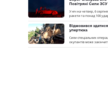
Повітряні Сили ЗСУ
У ніч на четвер, 6 серпня
ракети та понад 100 уда
Відмовився здатися
упертюха
Сили спеціальних операц
окупантів може закінчит