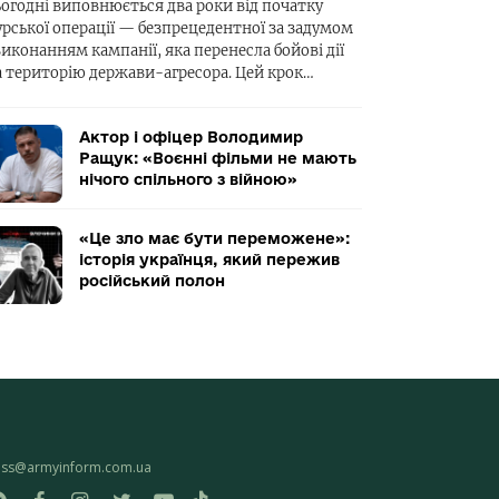
ьогодні виповнюється два роки від початку
урської операції — безпрецедентної за задумом
виконанням кампанії, яка перенесла бойові дії
а територію держави-агресора. Цей крок…
Актор і офіцер Володимир
Ращук: «Воєнні фільми не мають
нічого спільного з війною»
«Це зло має бути переможене»:
історія українця, який пережив
російський полон
ess@armyinform.com.ua