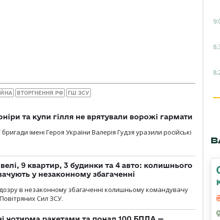
9:
8:
8:
ІЙНА
ВТОРГНЕННЯ РФ
ГШ ЗСУ
оніри та купи гілля не врятували ворожі гармати
ї бригади імені Героя України Валерія Гудзя уразили російські
В
елі, 9 квартир, 3 будинки та 4 авто: колишнього
ачують у незаконному збагаченні
ідозру в незаконному збагаченні колишньому командувачу
Повітряних Сил ЗСУ.
чі чотирма ракетами та понад 100 БПЛА —