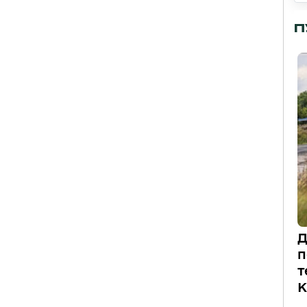
П
Д
п
т
К