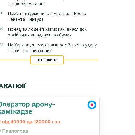
стрільби кульової
00
Пам’яті штурмовика з Австралії Брока
Тенанта Грінвуда
39
Понад 10 людей травмовані внаслідок
російських авіаударів по Сумах
22
На Харківщині жертвами російського удару
стали троє цивільних
ВСІ НОВИНИ
АКАНСІЇ
Оператор дрону-
камікадзе
від 40000 до 120000 грн
Павлоград