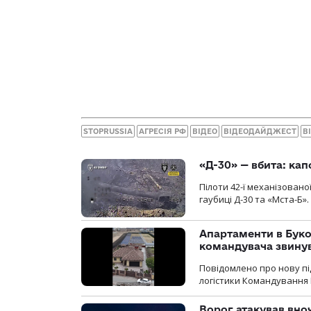
STOPRUSSIA
АГРЕСІЯ РФ
ВІДЕО
ВІДЕОДАЙДЖЕСТ
В
«Д-30» — вбита: кап
Пілоти 42-ї механізовано
гаубиці Д-30 та «Мста-Б».
Апартаменти в Буков
командувача звинув
Повідомлено про нову п
логістики Командування 
Ворог атакував вно