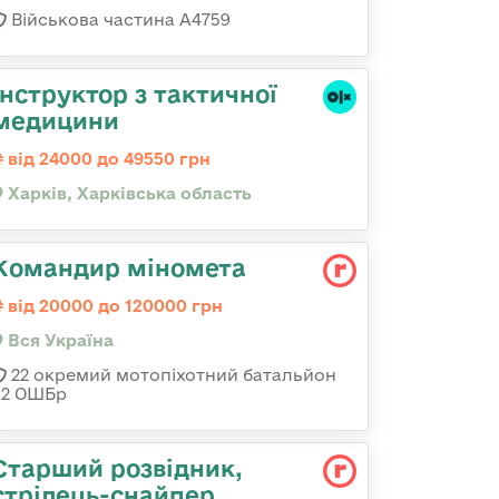
Військова частина А4759
Інструктор з тактичної
медицини
від 24000 до 49550 грн
Харків, Харківська область
Командир міномета
від 20000 до 120000 грн
Вся Україна
22 окремий мотопіхотний батальйон
92 ОШБр
Стаpший pозвідник,
стрілець-снайпеp