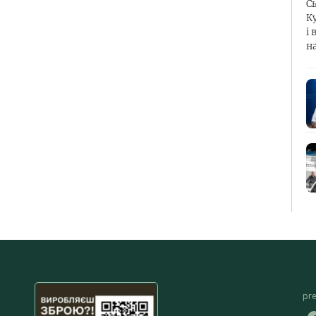
С
К
і 
н
pr