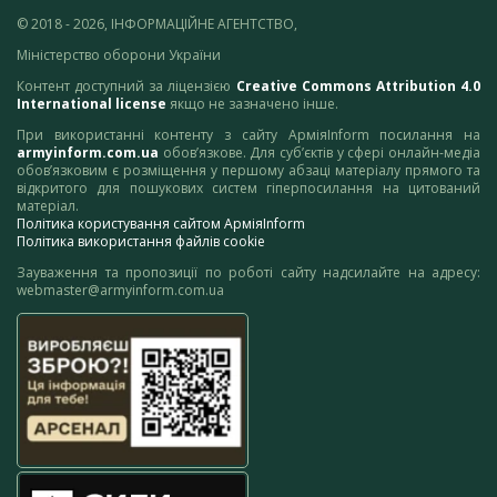
© 2018 - 2026, ІНФОРМАЦІЙНЕ АГЕНТСТВО,
Міністерство оборони України
Контент доступний за ліцензією
Creative Commons Attribution 4.0
International license
якщо не зазначено інше.
При використанні контенту з сайту АрміяInform посилання на
armyinform.com.ua
обов’язкове. Для суб’єктів у сфері онлайн-медіа
обов’язковим є розміщення у першому абзаці матеріалу прямого та
відкритого для пошукових систем гіперпосилання на цитований
матеріал.
Політика користування сайтом АрміяInform
Політика використання файлів cookie
Зауваження та пропозиції по роботі сайту надсилайте на адресу:
webmaster@armyinform.com.ua