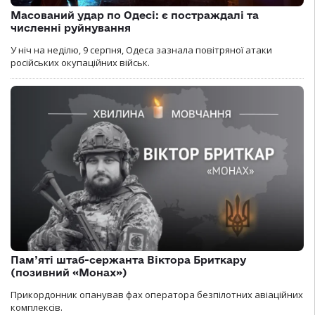
Масований удар по Одесі: є постраждалі та
численні руйнування
У ніч на неділю, 9 серпня, Одеса зазнала повітряної атаки
російських окупаційних військ.
Пам’яті штаб-сержанта Віктора Бриткару
(позивний «Монах»)
Прикордонник опанував фах оператора безпілотних авіаційних
комплексів.