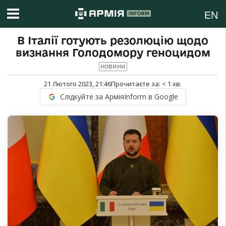
EN
В Італії готують резолюцію щодо
визнання Голодомору геноцидом
НОВИНИ
21 Лютого 2023, 21:46
Прочитаєте за:
< 1
хв.
Слідкуйте за АрміяInform в Google