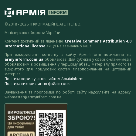
© 2018 - 2026, ІНФОРМАЦІЙНЕ АГЕНТСТВО,
Міністерство оборони України
Контент доступний за ліцензією
Creative Commons Attribution 4.0
International license
якщо не зазначено інше.
При використанні контенту з сайту АрміяInform посилання на
armyinform.com.ua
обов’язкове. Для суб’єктів у сфері онлайн-медіа
обов’язковим є розміщення у першому абзаці матеріалу прямого та
відкритого для пошукових систем гіперпосилання на цитований
матеріал.
Політика користування сайтом АрміяInform
Політика використання файлів cookie
Зауваження та пропозиції по роботі сайту надсилайте на адресу:
webmaster@armyinform.com.ua