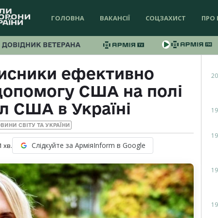
ГОЛОВНА
ВАКАНСІЇ
СОЦЗАХИСТ
ПРО 
ДОВІДНИК ВЕТЕРАНА
хисники ефективно
20
допомогу США на полі
л США в Україні
19
ВИНИ СВІТУ ТА УКРАЇНИ
19
Слідкуйте за АрміяInform в Google
1
хв.
19
19