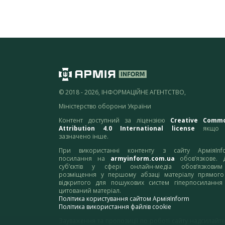
© 2018 - 2026, ІНФОРМАЦІЙНЕ АГЕНТСТВО,
Міністерство оборони України
Контент доступний за ліцензією
Creative Comm
Attribution 4.0 International license
якщо 
зазначено інше.
При використанні контенту з сайту АрміяInf
посилання на
armyinform.com.ua
обов’язкове. 
суб’єктів у сфері онлайн-медіа обов’язкови
розміщення у першому абзаці матеріалу прямого
відкритого для пошукових систем гіперпосилання
цитований матеріал.
Політика користування сайтом АрміяInform
Політика використання файлів cookie
Зауваження та пропозиції по роботі сайту надсилайте