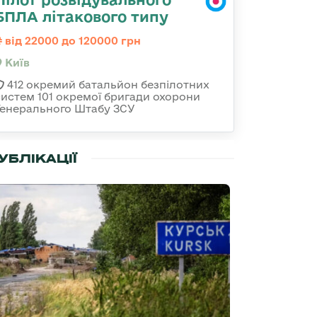
БПЛА літакового типу
від 22000 до 120000 грн
Київ
412 окремий батальйон безпілотних
систем 101 окремої бригади охорони
Генерального Штабу ЗСУ
УБЛІКАЦІЇ