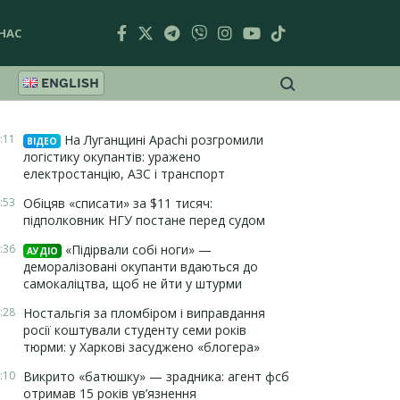
НАС
ENGLISH
:11
На Луганщині Apachi розгромили
ВІДЕО
логістику окупантів: уражено
електростанцію, АЗС і транспорт
:53
Обіцяв «списати» за $11 тисяч:
підполковник НГУ постане перед судом
:36
«Підірвали собі ноги» —
АУДІО
деморалізовані окупанти вдаються до
самокаліцтва, щоб не йти у штурми
:28
Ностальгія за пломбіром і виправдання
росії коштували студенту семи років
тюрми: у Харкові засуджено «блогера»
:10
Викрито «батюшку» — зрадника: агент фсб
отримав 15 років ув’язнення