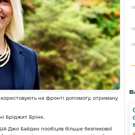
18
18
18
В
икористовують на фронті допомогу, отриману
і Бріджит Брінк.
А Джо Байден пообіцяв більше безпекової