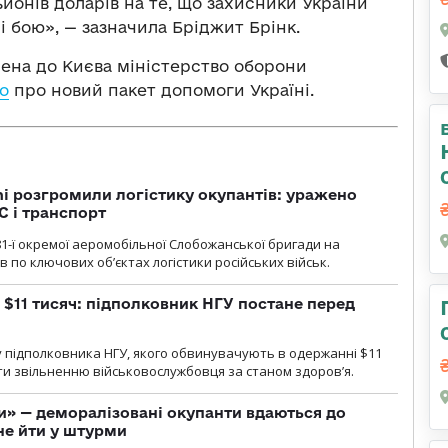
йонів доларів на те, що захисники України
 бою», — зазначила Бріджит Брінк.
дена до Києва міністерство оборони
о
про новий пакет допомоги Україні.
i розгромили логістику окупантів: уражено
С і транспорт
1-ї окремої аеромобільної Слобожанської бригади на
 по ключових об’єктах логістики російських військ.
 $11 тисяч: підполковник НГУ постане перед
 підполковника НГУ, якого обвинувачують в одержанні $11
яти звільненню військовослужбовця за станом здоров’я.
ги» — деморалізовані окупанти вдаються до
не йти у штурми