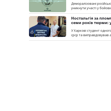
Деморалізовані російськ
уникнути участі у бойови
Ностальгія за плом
семи років тюрми: 
У Харкові студент одног
срср та виправдовував аг