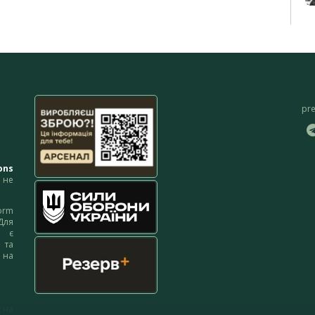
pr
ons
не
orm
Для
м є
 та
 на
 на