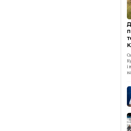
Д
п
т
К
С
К
і 
н