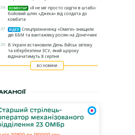
:54
«Я не міг просто сидіти в штабі»:
КОМЕНТАР
бойовий шлях «Джека» від солдата до
комбата
:37
Спецпризначенці «Омеги» знищили
ВІДЕО
дві ББМ та вантажівку росіян на Донеччині
:26
В Україні встановили День Військ зв’язку
та кібербезпеки ЗСУ, який щороку
відзначатимуть 8 серпня
ВСІ НОВИНИ
АКАНСІЇ
Старший стрілець-
оператор механізованого
відділення 23 ОМБр
від 20800 до 190000 грн