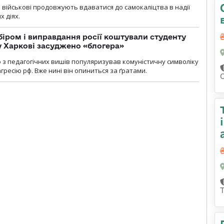
і військові продовжують вдаватися до самокаліцтва в надії
х діях.
біром і виправдання росії коштували студенту
у Харкові засуджено «блогера»
о з педагогічних вишів популяризував комуністичну символіку
ресію рф. Вже нині він опиниться за ґратами.