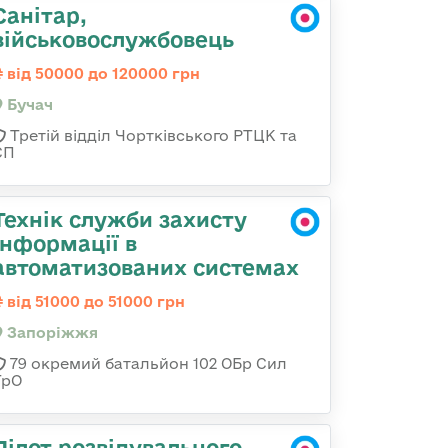
Санітар,
військовослужбовець
від 50000 до 120000 грн
Бучач
Третій відділ Чортківського РТЦК та
СП
Технік служби захисту
інформації в
автоматизованих системах
від 51000 до 51000 грн
Запоріжжя
79 окремий батальйон 102 ОБр Сил
ТрО
Пілот розвідувального