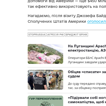
допомоги від Америки — іще $450 міль
так ефективно використовують на полі
Нагадаємо, після візиту Джозефа Бай
Сполучених Штатів Америки
оголосил
STOPRUSSIA
АГРЕСІЯ РФ
БРИДЖІТ БРІНК
На Луганщині Apach
електростанцію, АЗ
Оператори ББпС Apachi 8
Луганщині завдали ударів
Обіцяв «списати» за
судом
До суду передано справу
тис. за обіцянку поспри
«Підірвали собі но
самокаліцтва, щоб 