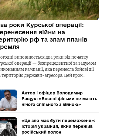
ва роки Курської операції:
еренесення війни на
ериторію рф та злам планів
ремля
ьогодні виповнюється два роки від початку
урської операції — безпрецедентної за задумом
виконанням кампанії, яка перенесла бойові дії
а територію держави-агресора. Цей крок…
Актор і офіцер Володимир
Ращук: «Воєнні фільми не мають
нічого спільного з війною»
«Це зло має бути переможене»:
історія українця, який пережив
російський полон