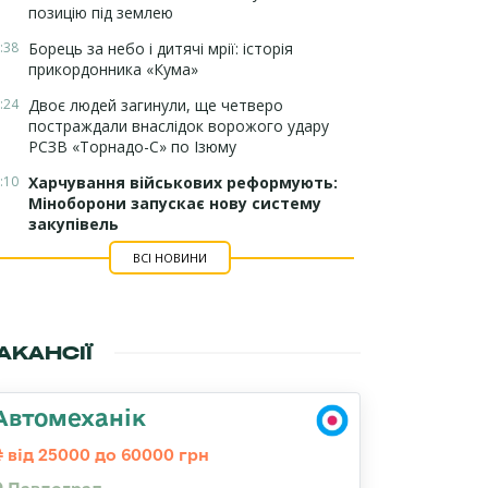
позицію під землею
:38
Борець за небо і дитячі мрії: історія
прикордонника «Кума»
:24
Двоє людей загинули, ще четверо
постраждали внаслідок ворожого удару
РСЗВ «Торнадо-С» по Ізюму
:10
Харчування військових реформують:
Міноборони запускає нову систему
закупівель
ВСІ НОВИНИ
АКАНСІЇ
Автомеханік
від 25000 до 60000 грн