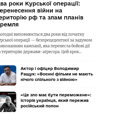
ва роки Курської операції:
еренесення війни на
ериторію рф та злам планів
ремля
ьогодні виповнюється два роки від початку
урської операції — безпрецедентної за задумом
виконанням кампанії, яка перенесла бойові дії
а територію держави-агресора. Цей крок…
Актор і офіцер Володимир
Ращук: «Воєнні фільми не мають
нічого спільного з війною»
«Це зло має бути переможене»:
історія українця, який пережив
російський полон