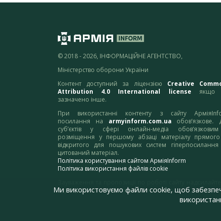
© 2018 - 2026, ІНФОРМАЦІЙНЕ АГЕНТСТВО,
Міністерство оборони України
Контент доступний за ліцензією
Creative Comm
Attribution 4.0 International license
якщо 
зазначено інше.
При використанні контенту з сайту АрміяInf
посилання на
armyinform.com.ua
обов’язкове. 
суб’єктів у сфері онлайн-медіа обов’язкови
розміщення у першому абзаці матеріалу прямого
відкритого для пошукових систем гіперпосилання
цитований матеріал.
Політика користування сайтом АрміяInform
Політика використання файлів cookie
Зауваження та пропозиції по роботі сайту надсилайте
Ми використовуємо файли cookie, щоб забезпе
адресу:
webmaster@armyinform.com.ua
використанн