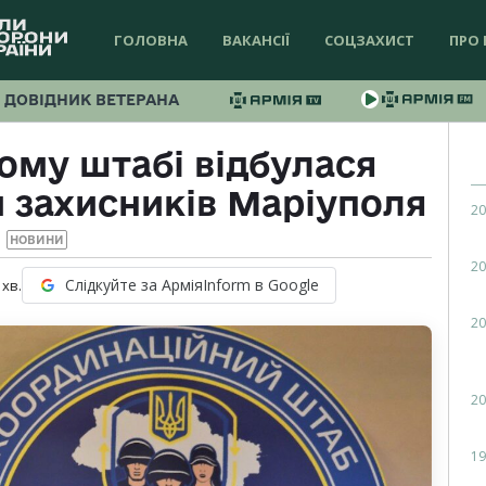
ГОЛОВНА
ВАКАНСІЇ
СОЦЗАХИСТ
ПРО 
ДОВІДНИК ВЕТЕРАНА
ому штабі відбулася
и захисників Маріуполя
20
НОВИНИ
20
Слідкуйте за АрміяInform в Google
хв.
20
20
19