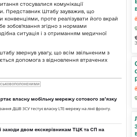
питання стосувалися комунікації
и. Представник Штабу зауважив, що
конвенціями, проте реалізувати його вкрай
ебе зобов’язання згідно з нормами
дібна ситуація і з отриманням медичної
абу звернув увагу, що всім звільненим з
ється допомога з відновлення втрачених
ІЙСЬКОВОПОЛОНЕНИМИ
ртає власну мобільну мережу сотового зв’язку
вання ДШВ ЗСУ тестує власну LTE-мережу на лінії фронту.
і заходи двом екскерівникам ТЦК та СП на