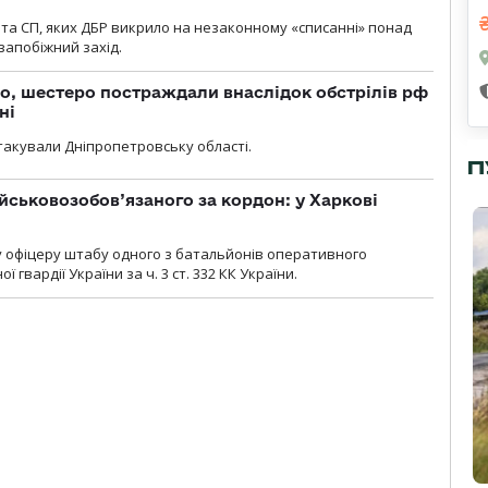
та СП, яких ДБР викрило на незаконному «списанні» понад
 запобіжний захід.
о, шестеро постраждали внаслідок обстрілів рф
ні
атакували Дніпропетровську області.
П
йськовозобов’язаного за кордон: у Харкові
у офіцеру штабу одного з батальйонів оперативного
гвардії України за ч. 3 ст. 332 КК України.