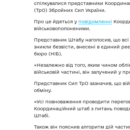
спілкувалися представники Координац
(ТрО) Збройних Сил України.
Про це йдеться у
повідомленні
Коорди
військовополоненими.
Представник Штабу наголосив, що всі 
зникли безвісти, внесені в єдиний р
бюро (НІБ).
«Незалежно від того, яким чином облі
військовій частині, він залучений у пр
Представник Сил ТрО зазначив, що вій
обміну.
«Усі повноваження проводити перегов
Координаційний штаб з питань поводж
Штабі.
Також він пояснив алгоритм дій части