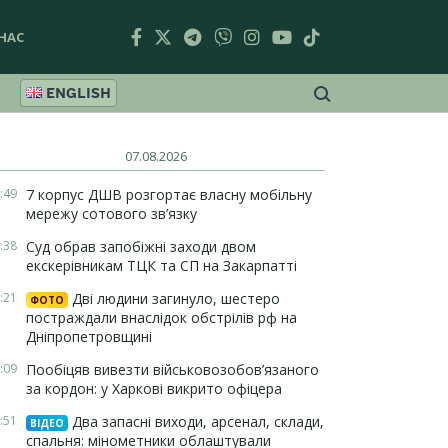
НАС
ENGLISH
07.08.2026
:49
7 корпус ДШВ розгортає власну мобільну
мережу сотового зв’язку
:38
Суд обрав запобіжні заходи двом
екскерівникам ТЦК та СП на Закарпатті
:21
Дві людини загинуло, шестеро
ФОТО
постраждали внаслідок обстрілів рф на
Дніпропетровщині
:09
Пообіцяв вивезти військовозобов’язаного
за кордон: у Харкові викрито офіцера
:51
Два запасні виходи, арсенал, склади,
ВІДЕО
спальня: мінометники облаштували