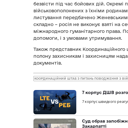
безвісти під час бойових дій. Окремі 
військовополонених з їхніми родинам
листування передбачено Женевськими 
складно – росія не виконує взяті на с
міжнародного гуманітарного права. По
допомоги, і з умовами утримування.
Також представник Координаційного шт
полону захисникам і захисницям нада
документів.
КООРДИНАЦІЙНИЙ ШТАБ З ПИТАНЬ ПОВОДЖЕННЯ З В
7 корпус ДШВ розго
7 корпус швидкого реагу
Суд обрав запобіжн
Закарпатті