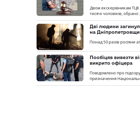
Двом екскерівникам ТЦК 
тисячі чоловіків, обрано
Дві людини загинул
на Дніпропетровщи
Понад 50 разів росіяни 
Пообіцяв вивезти ві
викрито офіцера
Повідомлено про підозр
призначення Національної 