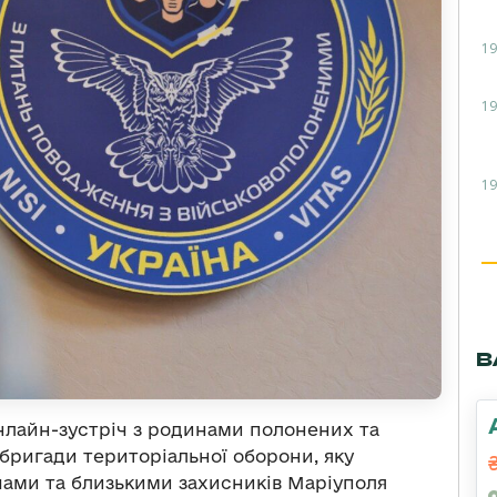
19
19
19
В
нлайн-зустріч з родинами полонених та
 бригади територіальної оборони, яку
дичами та близькими захисників Маріуполя