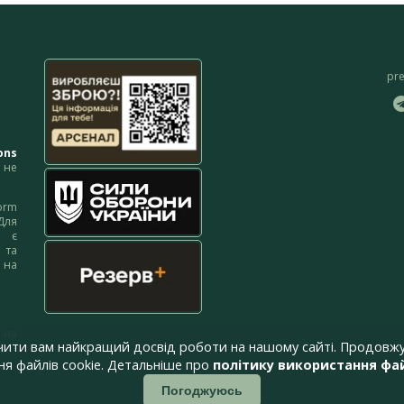
pr
ons
не
orm
Для
м є
 та
 на
 на
чити вам найкращий досвід роботи на нашому сайті. Продовжу
я файлів cookie. Детальніше про
політику використання фай
Погоджуюсь