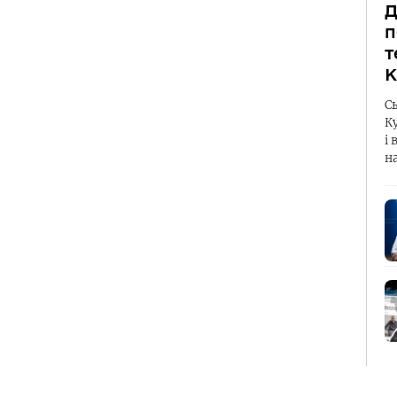
Д
п
т
К
С
К
і 
н