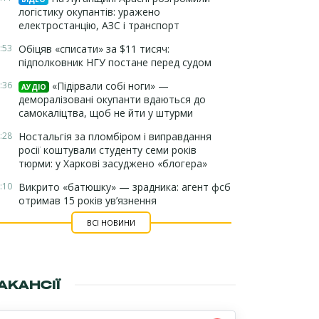
логістику окупантів: уражено
електростанцію, АЗС і транспорт
:53
Обіцяв «списати» за $11 тисяч:
підполковник НГУ постане перед судом
:36
«Підірвали собі ноги» —
АУДІО
деморалізовані окупанти вдаються до
самокаліцтва, щоб не йти у штурми
:28
Ностальгія за пломбіром і виправдання
росії коштували студенту семи років
тюрми: у Харкові засуджено «блогера»
:10
Викрито «батюшку» — зрадника: агент фсб
отримав 15 років ув’язнення
ВСІ НОВИНИ
АКАНСІЇ