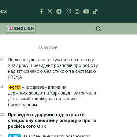
НАС
ENGLISH
06.08.2026
:51
Перші результати очікуються на початку
2027 року: Президент розповів про роботу
над вітчизняною балістикою та системою
FREYJA
:41
«Продавав» вплив на
ФОТО
держпосадовців: на Харківщині затримали
ділка, який «вирішував питання» з
бронюванням
:25
Президент доручив підготувати
спеціальну санкційну операцію проти
російського ОПК
:11
На Луганщині Apachi розгромили
ВІДЕО