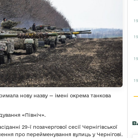
19
19
19
19
римала нову назву — імені окрема танкова
ування «Північ».
В
сіданні 29-ї позачергової сесії Чернігівської
шення про перейменування вулиць у Чернігові.