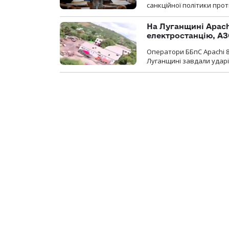
санкційної політики проти
На Луганщині Apach
електростанцію, АЗ
Оператори ББпС Apachi 8
Луганщині завдали ударів