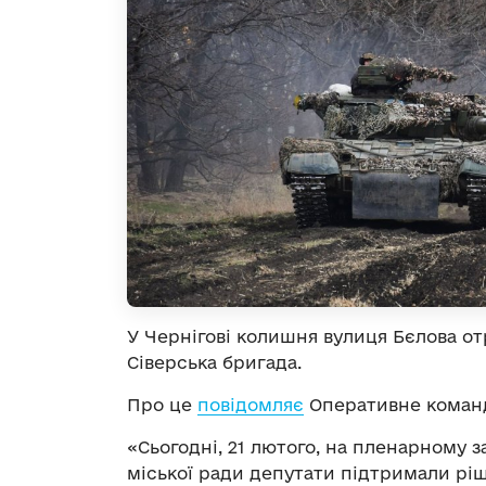
У Чернігові колишня вулиця Бєлова от
Сіверська бригада.
Про це
повідомляє
Оперативне команд
«Сьогодні, 21 лютого, на пленарному за
міської ради депутати підтримали рі