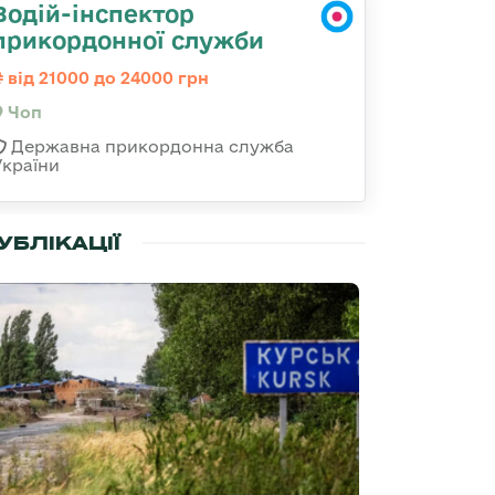
Водій-інспектор
прикордонної служби
від 21000 до 24000 грн
Чоп
Державна прикордонна служба
України
УБЛІКАЦІЇ