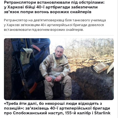
Ретранслятори встановлювали під обстрілами:
у Харкові бійці 40-ї артбригади забезпечили
зв’язок попри вогонь ворожих снайперів
Ретранслятор на дев’ятиповерхівці біля танкового училища
у Харкові зв’язківцям 40-ї артилерійської бригади довелося
встановлювати під вогнем ворожих снайперів.
«Треба йти далі, бо нехороші люди відходять з
позицій»: зв’язківець 40-ї артилерійської бригади
про Слобожанський наступ, 155-й калібр і Starlink