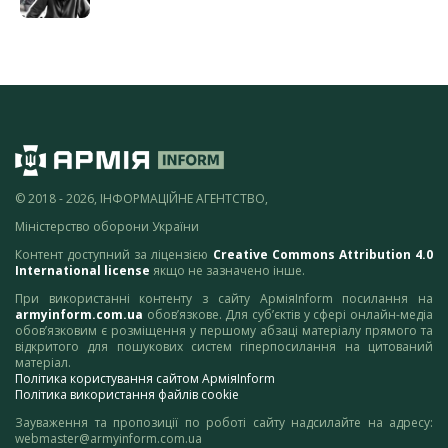
© 2018 - 2026, ІНФОРМАЦІЙНЕ АГЕНТСТВО,
Міністерство оборони України
Контент доступний за ліцензією
Creative Commons Attribution 4.0
International license
якщо не зазначено інше.
При використанні контенту з сайту АрміяInform посилання на
armyinform.com.ua
обов’язкове. Для суб’єктів у сфері онлайн-медіа
обов’язковим є розміщення у першому абзаці матеріалу прямого та
відкритого для пошукових систем гіперпосилання на цитований
матеріал.
Політика користування сайтом АрміяInform
Політика використання файлів cookie
Зауваження та пропозиції по роботі сайту надсилайте на адресу:
webmaster@armyinform.com.ua