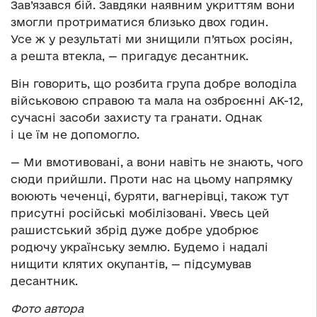
Зав’язався бій. Завдяки наявним укриттям вони
змогли протриматися близько двох годин.
Усе ж у результаті ми знищили п’ятьох росіян,
а решта втекла, — пригадує десантник.
Він говорить, що розбита група добре володіла
військовою справою та мала на озброєнні АК-12,
сучасні засоби захисту та гранати. Однак
і це їм не допомогло.
— Ми вмотивовані, а вони навіть не знають, чого
сюди прийшли. Проти нас на цьому напрямку
воюють чеченці, буряти, вагнерівці, також тут
присутні російські мобілізовані. Увесь цей
рашистський збрід дуже добре удобрює
родючу українську землю. Будемо і надалі
нищити клятих окупантів, — підсумував
десантник.
Фото автора