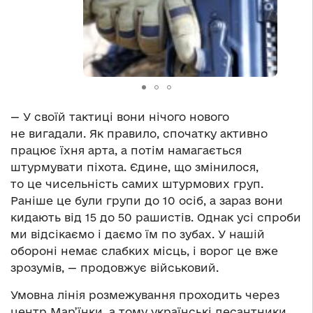
— У своїй тактиці вони нічого нового
не вигадали. Як правило, спочатку активно
працює їхня арта, а потім намагається
штурмувати піхота. Єдине, що змінилося,
то це чисельність самих штурмових груп.
Раніше це були групи до 10 осіб, а зараз вони
кидають від 15 до 50 рашистів. Однак усі спроби
ми відсікаємо і даємо їм по зубах. У нашій
обороні немає слабких місць, і ворог це вже
зрозумів, — продовжує військовий.
Умовна лінія розмежування проходить через
центр Мар’їнки, а тому українські десантники