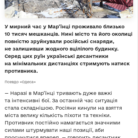
У мирний час у Мар’їнці проживало близько
10 тисяч мешканців. Нині місто та його околиці
повністю зруйнували російські снаряди,
не залишивши жодного вцілілого будинку.
Серед цих руїн українські десантники
на мінімальних дистанціях стримують натиск
противника.
Псевдо «Одеса»
— Наразі в Мар’їнці тривають дуже важкі
та інтенсивні бої. За останній час ситуація
стала складнішою. Росіяни кинули на взяття
міста велику кількість піхоти та техніки.
Противник постійно намагається значними
силами штурмувати наші позиції, аби
просунутися вперед, — говорить десантник