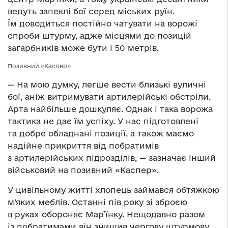
ведуть запеклі бої серед міських руїн.
Їм доводиться постійно чатувати на ворожі
спроби штурму, адже місцями до позицій
загарбників може бути і 50 метрів.
Позивний «Каспер»
— На мою думку, легше вести близькі вуличні
бої, аніж витримувати артилерійські обстріли.
Арта найбільше дошкуляє. Однак і така ворожа
тактика не дає їм успіху. У нас підготовлені
та добре обладнані позиції, а також маємо
надійне прикриття від побратимів
з артилерійських підрозділів, — зазначає інший
військовий на позивний «Каспер».
У цивільному житті хлопець займався обтяжкою
м’яких меблів. Останні пів року зі зброєю
в руках обороняє Мар’їнку. Нещодавно разом
із побратимами він знищив чергову штурмову