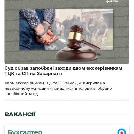
Суд обрав запобіжні заходи двом екскерівникам
ТЦК та СП на Закарпатті
Двом екскерівникам ТЦК та СП, яких ДБР викрило на
незаконному «списанні» понад тисячі чоловіків, обрано
запобіжний захід.
ВАКАНСІЇ
Бухгалтер