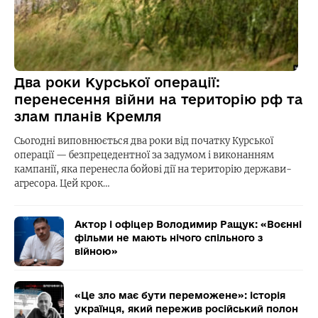
Два роки Курської операції:
перенесення війни на територію рф та
злам планів Кремля
Сьогодні виповнюється два роки від початку Курської
операції — безпрецедентної за задумом і виконанням
кампанії, яка перенесла бойові дії на територію держави-
агресора. Цей крок…
Актор і офіцер Володимир Ращук: «Воєнні
фільми не мають нічого спільного з
війною»
«Це зло має бути переможене»: історія
українця, який пережив російський полон