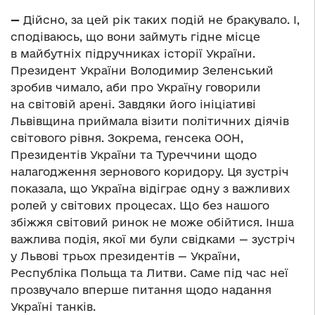
—
Дійсно, за цей рік таких подій не бракувало. І,
сподіваюсь, що вони займуть гідне місце
в майбутніх підручниках історії України.
Президент України Володимир Зеленський
зробив чимало, аби про Україну говорили
на світовій арені. Завдяки його ініціативі
Львівщина приймала візити політичних діячів
світового рівня. Зокрема, генсека ООН,
Президентів України та Туреччини щодо
налагодження зернового коридору. Ця зустріч
показала, що Україна відіграє одну з важливих
ролей у світових процесах. Що без нашого
збіжжя світовий ринок не може обійтися. Інша
важлива подія, якої ми були свідками — зустріч
у Львові трьох президентів — України,
Республіка Польща та Литви. Саме під час неї
прозвучало вперше питання щодо надання
Україні танків.