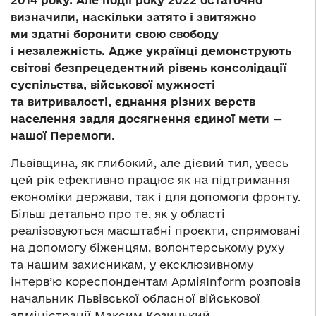
2014 року. Але події року 2022 остаточно
визначили, наскільки затято і звитяжно
ми здатні боронити свою свободу
і незалежність. Адже українці демонструють
світові безпрецедентний рівень консолідації
суспільства, військової мужності
та витривалості, єднання різних верств
населення задля досягнення єдиної мети —
нашої Перемоги.
Львівщина, як глибокий, але дієвий тил, увесь
цей рік ефективно працює як на підтримання
економіки держави, так і для допомоги фронту.
Більш детально про те, як у області
реалізовуються масштабні проєкти, спрямовані
на допомогу біженцям, волонтерському руху
та нашим захисникам, у ексклюзивному
інтерв’ю кореспондентам АрміяІnform розповів
начальник Львівської обласної військової
адміністрації Максим Козицький.