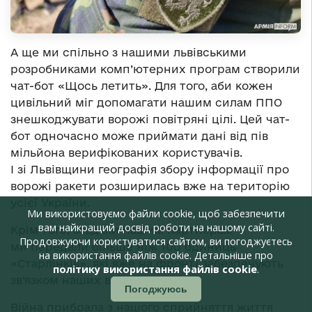
А ще ми спільно з нашими львівськими
розробниками комп’ютерних програм створили
чат-бот «Щось летить». Для того, аби кожен
цивільний міг допомагати нашим силам ППО
знешкоджувати ворожі повітряні цілі. Цей чат-
бот одночасно може приймати дані від пів
мільйона верифікованих користувачів.
І зі Львівщини географія збору інформації про
ворожі ракети розширилась вже на територію
усієї України.
Ми використовуємо файли cookie, щоб забезпечити
вам найкращий досвід роботи на нашому сайті.
Крім того, завдяки нашим партнерам
Продовжуючи користуватися сайтом, ви погоджуєтесь
ми передали більше ніж 100 одиниць
на використання файлів cookie. Детальніше про
«Старлінків», які вже на фронті забезпечують
політику використання файлів cookie
.
зв’язком наших воїнів.
Погоджуюсь
Війна прибрала з нашого сприйняття життя