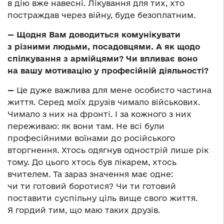
в дію вже навесні. Лікування для тих, хто
постраждав через війну, буде безоплатним.
— Щодня Вам доводиться комунікувати
з різними людьми, посадовцями. А як щодо
спілкування з армійцями? Чи впливає воно
на вашу мотивацію у професійній діяльності?
—
Це дуже важлива для мене особисто частина
життя. Серед моїх друзів чимало військових.
Чимало з них на фронті. І за кожного з них
переживаю: як вони там. Не всі були
професійними воїнами до російського
вторгнення. Хтось одягнув однострій лише рік
тому. До цього хтось був лікарем, хтось
вчителем. Та зараз значення має одне:
чи ти готовий боротися? Чи ти готовий
поставити суспільну ціль вище свого життя.
Я гордий тим, що маю таких друзів.