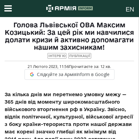
EN
Голова Львівської ОВА Максим
Козицький: За цей рік ми навчилися
долати кризи й активно допомагати
нашим захисникам!
ІНТЕРВ`Ю
ПУБЛІКАЦІЇ
21 Лютого 2023, 11:56
Прочитаєте за:
12
хв.
Слідкуйте за АрміяInform в Google
За кілька днів ми перетнемо умовну межу —
365 днів від моменту широкомасштабного
військового вторгнення рф в Україну. Звісно,
відлік політичної, культурної, військової агресії
з боку країни-терориста проти нашої держави
має корені значно глибші як мінімум від