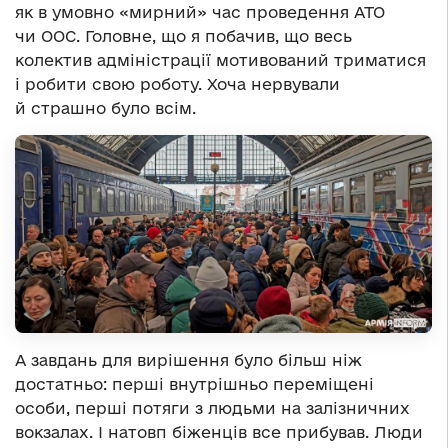
як в умовно «мирний» час проведення АТО
чи ООС. Головне, що я побачив, що весь
колектив адміністрації мотивований триматися
і робити свою роботу. Хоча нервували
й страшно було всім.
А завдань для вирішення було більш ніж
достатньо: перші внутрішньо переміщені
особи, перші потяги з людьми на залізничних
вокзалах. І натовп біженців все прибував. Люди