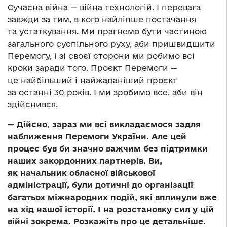
Сучасна війна — війна технологій. І перевага
завжди за тим, в кого найліпше постачання
та устаткування. Ми прагнемо бути частиною
загального суспільного руху, аби пришвидшити
Перемогу, і зі своєї сторони ми робимо всі
кроки заради того. Проєкт Перемоги —
це найбільший і найжаданіший проєкт
за останні 30 років. І ми зробимо все, аби він
здійснився.
— Дійсно, зараз ми всі викладаємося задля
наближення Перемоги України. Але цей
процес був би значно важчим без підтримки
наших закордонних партнерів. Ви,
як начальник обласної військової
адміністрації, були дотичні до організації
багатьох міжнародних подій, які вплинули вже
на хід нашої історії. І на розстановку сил у цій
війні зокрема. Розкажіть про це детальніше.