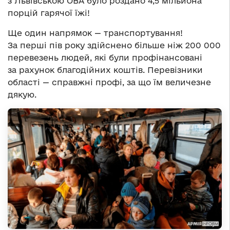
з Львівською ОВА було роздано 4,5 мільйона
порцій гарячої їжі!
Ще один напрямок — транспортування!
За перші пів року здійснено більше ніж 200 000
перевезень людей, які були профінансовані
за рахунок благодійних коштів. Перевізники
області — справжні профі, за що їм величезне
дякую.