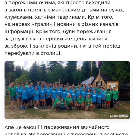
з порожніми очима, які просто виходили
з вагонів потягів з маленьким дітьми на руках,
клумаками, хатніми тваринами. Крім того,
на нервах «грали» і новини з різних каналів
інформації. Крім того, були переживання
за друзів, які в перший же день взялися
за зброю. І за членів родини, які в той період
перебували в столиці.
Але це емоції і переживання звичайного
чоловіка. Як державний службовець я особисто