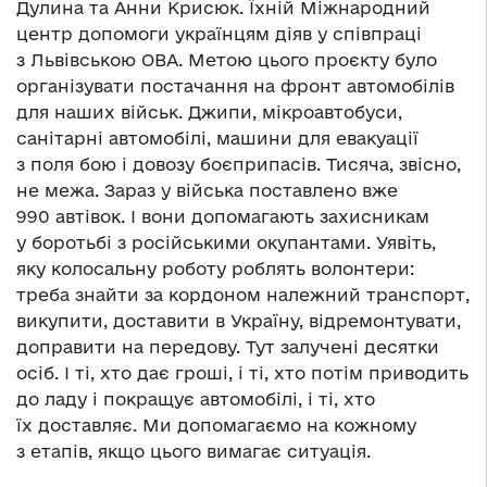
Дулина та Анни Крисюк. Їхній Міжнародний
центр допомоги українцям діяв у співпраці
з Львівською ОВА. Метою цього проєкту було
організувати постачання на фронт автомобілів
для наших військ. Джипи, мікроавтобуси,
санітарні автомобілі, машини для евакуації
з поля бою і довозу боєприпасів. Тисяча, звісно,
не межа. Зараз у війська поставлено вже
990 автівок. І вони допомагають захисникам
у боротьбі з російськими окупантами. Уявіть,
яку колосальну роботу роблять волонтери:
треба знайти за кордоном належний транспорт,
викупити, доставити в Україну, відремонтувати,
доправити на передову. Тут залучені десятки
осіб. І ті, хто дає гроші, і ті, хто потім приводить
до ладу і покращує автомобілі, і ті, хто
їх доставляє. Ми допомагаємо на кожному
з етапів, якщо цього вимагає ситуація.