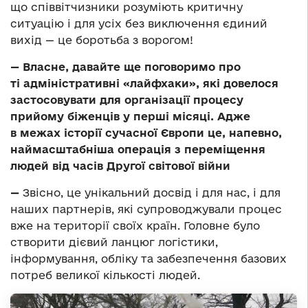
що співвітчизники розуміють критичну
ситуацію і для усіх без виключення єдиний
вихід — це боротьба з ворогом!
— Власне, давайте ще поговоримо про
ті адміністративні «лайфхаки», які довелося
застосовувати для організації процесу
прийому біженців у перші місяці. Адже
в межах історії сучасної Європи це, напевно,
наймасштабніша операція з переміщення
людей від часів Другої світової війни
—
Звісно, це унікальний досвід і для нас, і для
наших партнерів, які супроводжували процес
вже на території своїх країн. Головне було
створити дієвий ланцюг логістики,
інформування, обліку та забезпечення базових
потреб великої кількості людей.