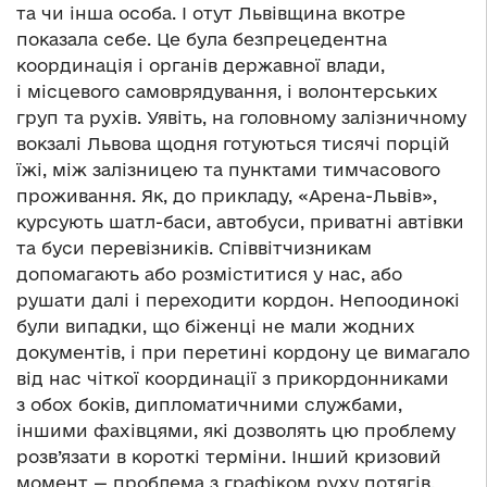
та чи інша особа. І отут Львівщина вкотре
показала себе. Це була безпрецедентна
координація і органів державної влади,
і місцевого самоврядування, і волонтерських
груп та рухів. Уявіть, на головному залізничному
вокзалі Львова щодня готуються тисячі порцій
їжі, між залізницею та пунктами тимчасового
проживання. Як, до прикладу, «Арена-Львів»,
курсують шатл-баси, автобуси, приватні автівки
та буси перевізників. Співвітчизникам
допомагають або розміститися у нас, або
рушати далі і переходити кордон. Непоодинокі
були випадки, що біженці не мали жодних
документів, і при перетині кордону це вимагало
від нас чіткої координації з прикордонниками
з обох боків, дипломатичними службами,
іншими фахівцями, які дозволять цю проблему
розв’язати в короткі терміни. Інший кризовий
момент — проблема з графіком руху потягів.