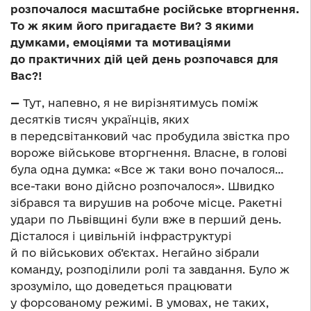
розпочалося масштабне російське вторгнення.
То ж яким його пригадаєте Ви? З якими
думками, емоціями та мотиваціями
до практичних дій цей день розпочався для
Вас?!
—
Тут, напевно, я не вирізнятимусь поміж
десятків тисяч українців, яких
в передсвітанковий час пробудила звістка про
вороже військове вторгнення. Власне, в голові
була одна думка: «Все ж таки воно почалося…
все-таки воно дійсно розпочалося». Швидко
зібрався та вирушив на робоче місце. Ракетні
удари по Львівщині були вже в перший день.
Дісталося і цивільній інфраструктурі
й по військових об’єктах. Негайно зібрали
команду, розподілили ролі та завдання. Було ж
зрозуміло, що доведеться працювати
у форсованому режимі. В умовах, не таких,