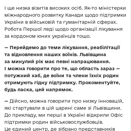
І ще низка візитів високих осіб. Як-то міністерки
міжнародного розвитку Канади щодо підтримки
України в військовій та гуманітарній сферах.
Робота Першої леді щодо організації лікування
за кордоном юних українців тощо.
— Перейдемо до теми лікування, реабілітації
та відновлення наших воїнів. Львівщина
за минулий рік має певні напрацювання.
І можна говорити про те, що область зараз —
потужний хаб, де воїни та члени їхніх родин
отримують гідну підтримку. Прокоментуйте,
будь ласка, цей напрямок.
—
Дійсно, можна говорити про низку інновацій,
які стартували в цій царині саме зі Львівщини.
До прикладу, ми перші в Україні відкрили Офіс
підтримки родин військовослужбовців.
Це єдиний центр, де зібрано представників