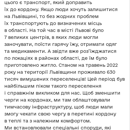
цього є транспорт, який доправить
їх до кордону. Якщо люди хочуть залишитися
на Львівщині, то без жодних проблем
їх транспортують до визначених місць
в області. На той час в місті Львові було
7 великих центрів, в яких люди могли
заночувати, поїсти гарячу їжу, отримати одяг
та медикаменти. А звідти вже роз’їжджатися
по локаціях в районах області, де їм було
приготовлено житло. Станом на травень 2022
року на території Львівщини проживало 630
тисяч вимушених переселенців! Цей період був
найбільшим піком такого переселення
і справжнім викликом для нас. Щоб зменшити
черги на кордонах, ми там облаштовували
тимчасову інфраструктуру, щоб люди мали
змогу чекати свою чергу в перетині кордону
в теплі та з належним комфортом.
Ми встановлювали спеціальні споруди, які