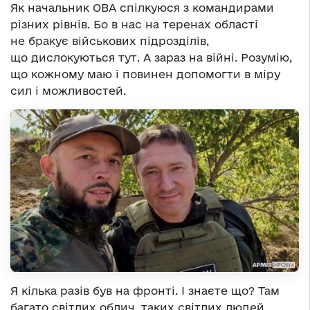
Як начальник ОВА спілкуюся з командирами
різних рівнів. Бо в нас на теренах області
не бракує військових підрозділів,
що дислокуються тут. А зараз на війні. Розумію,
що кожному маю і повинен допомогти в міру
сил і можливостей.
Я кілька разів був на фронті. І знаєте що? Там
багато світлих облич, таких світлих людей