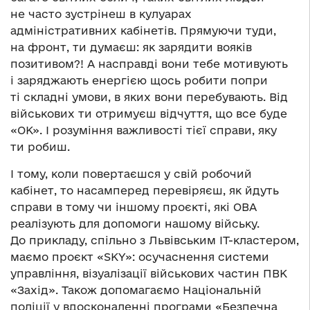
не часто зустрінеш в кулуарах
адміністративних кабінетів. Прямуючи туди,
на фронт, ти думаєш: як зарядити вояків
позитивом?! А насправді вони тебе мотивують
і заряджають енергією щось робити попри
ті складні умови, в яких вони перебувають. Від
військових ти отримуєш відчуття, що все буде
«ОК». І розуміння важливості тієї справи, яку
ти робиш.
І тому, коли повертаєшся у свій робочий
кабінет, то насамперед перевіряєш, як йдуть
справи в тому чи іншому проєкті, які ОВА
реалізують для допомоги нашому війську.
До прикладу, спільно з Львівським ІТ-кластером,
маємо проєкт «SKY»: осучаснення системи
управління, візуалізації військових частин ПВК
«Захід». Також допомагаємо Національній
поліції у вдосконаленні програми «Безпечна