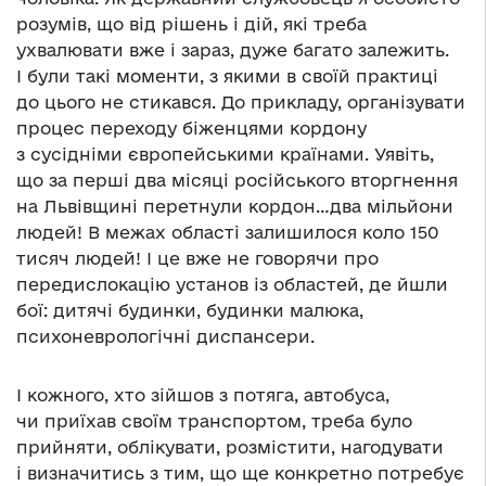
розумів, що від рішень і дій, які треба
ухвалювати вже і зараз, дуже багато залежить.
І були такі моменти, з якими в своїй практиці
до цього не стикався. До прикладу, організувати
процес переходу біженцями кордону
з сусідніми європейськими країнами. Уявіть,
що за перші два місяці російського вторгнення
на Львівщині перетнули кордон…два мільйони
людей! В межах області залишилося коло 150
тисяч людей! І це вже не говорячи про
передислокацію установ із областей, де йшли
бої: дитячі будинки, будинки малюка,
психоневрологічні диспансери.
І кожного, хто зійшов з потяга, автобуса,
чи приїхав своїм транспортом, треба було
прийняти, облікувати, розмістити, нагодувати
і визначитись з тим, що ще конкретно потребує