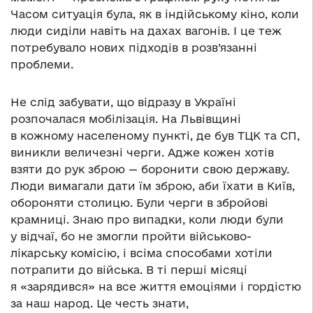
Часом ситуація була, як в індійському кіно, коли
люди сиділи навіть на дахах вагонів. І це теж
потребувало нових підходів в розв’язанні
проблеми.
Не слід забувати, що відразу в Україні
розпочалася мобілізація. На Львівщині
в кожному населеному пункті, де був ТЦК та СП,
виникли величезні черги. Адже кожен хотів
взяти до рук зброю — боронити свою державу.
Люди вимагали дати їм зброю, аби їхати в Київ,
обороняти столицю. Були черги в збройові
крамниці. Знаю про випадки, коли люди були
у відчаї, бо не змогли пройти військово-
лікарську комісію, і всіма способами хотіли
потрапити до війська. В ті перші місяці
я «зарядився» на все життя емоціями і гордістю
за наш народ. Це честь знати,