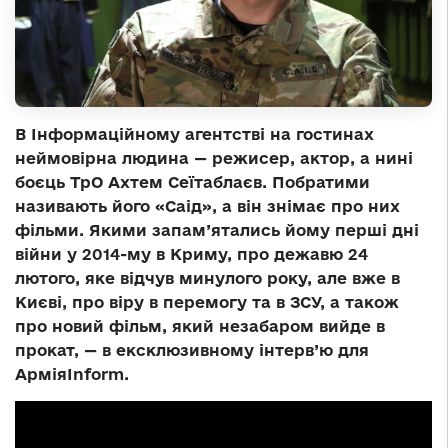
В Інформаційному агентстві на гостинах
неймовірна людина — режисер, актор, а нині
боєць ТрО Ахтем Сеїтаблаєв. Побратими
називають його «Саід», а він знімає про них
фільми. Якими запам’ятались йому перші дні
війни у 2014-му в Криму, про дежавю 24
лютого, яке відчув минулого року, але вже в
Києві, про віру в перемогу та в ЗСУ, а також
про новий фільм, який незабаром вийде в
прокат, — в ексклюзивному інтерв’ю для
АрміяInform.