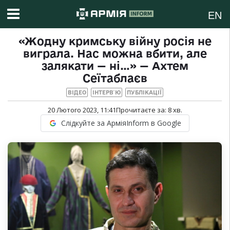
EN
«Жодну кримську війну росія не
виграла. Нас можна вбити, але
залякати — ні…» — Ахтем
Сеїтаблаєв
ВІДЕО
ІНТЕРВ`Ю
ПУБЛІКАЦІЇ
20 Лютого 2023, 11:41
Прочитаєте за:
8
хв.
Слідкуйте за АрміяInform в Google