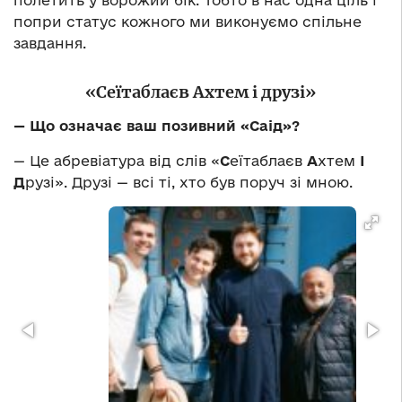
полетить у ворожий бік. Тобто в нас одна ціль і
попри статус кожного ми виконуємо спільне
завдання.
«Сеїтаблаєв Ахтем і друзі»
— Що означає ваш позивний «Саід»?
— Це абревіатура від слів «
С
еїтаблаєв
А
хтем
І
Д
рузі». Друзі — всі ті, хто був поруч зі мною.