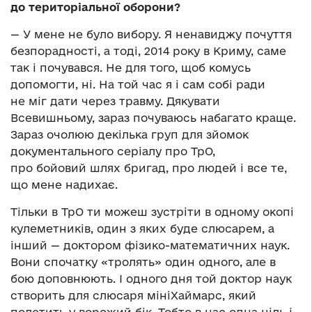
до територіальної оборони?
— У мене не було вибору. Я ненавиджу почуття
безпорадності, а тоді, 2014 року в Криму, саме
так і почувався. Не для того, щоб комусь
допомогти, ні. На той час я і сам собі ради
не міг дати через травму. Дякувати
Всевишньому, зараз почуваюсь набагато краще.
Зараз очолюю декілька груп для зйомок
документального серіалу про ТрО,
про бойовий шлях бригад, про людей і все те,
що мене надихає.
Тільки в ТрО ти можеш зустріти в одному окопі
кулеметників, один з яких буде слюсарем, а
інший — доктором фізико-математичних наук.
Вони спочатку «тролять» один одного, але в
бою доповнюють. І одного дня той доктор наук
створить для слюсаря мініХаймарс, який