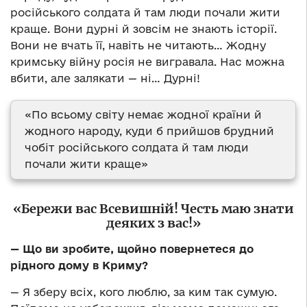
російського солдата й там люди почали жити
краще. Вони дурні й зовсім не знають історії.
Вони не вчать її, навіть не читають… Жодну
кримську війну росія не вигравала. Нас можна
вбити, але залякати — ні… Дурні!
«По всьому світу немає жодної країни й
жодного народу, куди б прийшов брудний
чобіт російського солдата й там люди
почали жити краще»
«Бережи вас Всевишній! Честь маю знати
деяких з вас!»
—
Що ви зробите, щойно повернетеся до
рідного дому в Криму?
— Я зберу всіх, кого люблю, за ким так сумую.