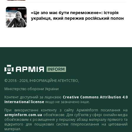
«Це зло має бути переможене»: історія
українця, який пережив російський полон
© 2018 - 2026, ІНФОРМАЦІЙНЕ АГЕНТСТВО,
Міністерство оборони України
Контент доступний за ліцензією
Creative Commons Attribution 4.0
International license
якщо не зазначено інше.
При використанні контенту з сайту АрміяInform посилання на
armyinform.com.ua
обов’язкове. Для суб’єктів у сфері онлайн-медіа
обов’язковим є розміщення у першому абзаці матеріалу прямого та
відкритого для пошукових систем гіперпосилання на цитований
матеріал.