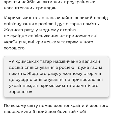
арешти найбільш активних проукраїнськи
налаштованих громадян.
У кримських татар надзвичайно великий досвід
співіснування з росією і дуже гарна пам’ять.
Жодного разу, у жодному сторіччі
це сусіднє співіснування не приносило ані
українцям, ані кримським татарам нічого
хорошого.
«У кримських татар надзвичайно великий
досвід співіснування з росією і дуже гарна
пам’ять. Жодного разу, у жодному сторіччі
це сусіднє співіснування не приносило ані
українцям, ані кримським татарам нічого
хорошого»
По всьому світу немає жодної країни й жодного
народу, куди б прийшов брудний чобіт