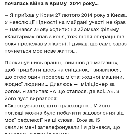
почалась війна в Криму 2014 року…
— Я приїхав у Крим 27 лютого 2014 року з Києва.
У Революції Гідності на Майдані участі не брав
— навчався знову ходити: на зйомках фільму
«Хайтарма» впав з коня, тож після операції пів
року пролежав у лікарні. І думав, що саме зараз
почнеться моє нове життя…
Прокинувшись вранці, вийшов до магазину,
щоб придбати щось на сніданок, і виявилося,
що стою один посеред міста: жодної машини,
жодної людини… Дивлюсь — міліціонер за
рогом. Я запитав: «А що сталося, де всі…?». З
його вуст вирвалося:
«Скоро узнаєтє, што праісходіт»… У його
погляді можна було побачити задоволення від
моєї рефлексії на ці слова. Вже за 15
хвилин мені зателефонували і я дізнався, що