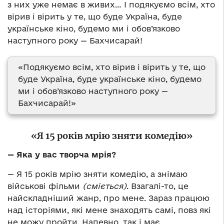
з них уже немає в живих… І подякуємо всім, хто
вірив і вірить у те, що буде Україна, буде
українське кіно, будемо ми і обов’язково
наступного року — Бахчисарай!
«Подякуємо всім, хто вірив і вірить у те, що
буде Україна, буде українське кіно, будемо
ми і обов’язково наступного року —
Бахчисарай!»
«Я 15 років мрію зняти комедію»
— Яка у вас творча мрія?
— Я 15 років мрію зняти комедію, а знімаю
військові фільми
(сміється)
. Взагалі-то, це
найскладніший жанр, про мене. Зараз працюю
над історіями, які мене знаходять самі, повз які
не можу пройти. Напевно, так і має