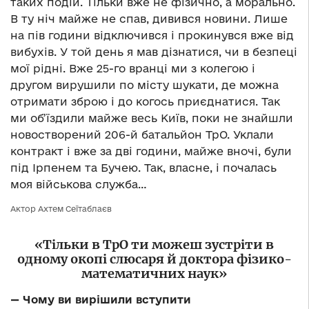
таких подій. Тільки вже не фізично, а морально.
В ту ніч майже не спав, дивився новини. Лише
на пів години відключився і прокинувся вже від
вибухів. У той день я мав дізнатися, чи в безпеці
мої рідні. Вже 25-го вранці ми з колегою і
другом вирушили по місту шукати, де можна
отримати зброю і до когось приєднатися. Так
ми об’їздили майже весь Київ, поки не знайшли
новостворений 206-й батальйон ТрО. Уклали
контракт і вже за дві години, майже вночі, були
під Ірпенем та Бучею. Так, власне, і почалась
моя військова служба…
Актор Ахтем Сеїтаблаєв
«Тільки в ТрО ти можеш зустріти в
одному окопі слюсаря й доктора фізико-
математичних наук»
— Чому ви вирішили вступити