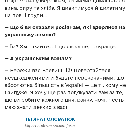
Поїдемо на узбережжя, візьмемо домашнього
вина, сиру та хліба. Я дивитимуся й дихатиму
на повні груди…
— Що б ви сказали росіянам, які вдерлися на
українську землю?
— Їм? Хм, тікайте… І що скоріше, то краще.
— А українським воїнам?
— Бережи вас Всевишній! Повертайтеся
неушкодженими й будьте переконаними, що
абсолютна більшість в Україні — це ті, кому не
байдуже. Я хочу ще раз подякувати вам за те,
що ви робите кожного дня, ранку, ночі. Честь
маю знати деяких з вас!
ТЕТЯНА ГОЛОВАТЮК
Кореспондент АрміяInform