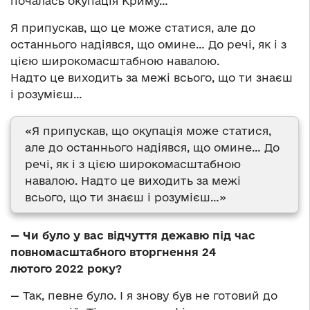
почалась окупація Криму…
Я припускав, що це може статися, але до
останнього надіявся, що омине… До речі, як і з
цією широкомасштабною навалою.
Надто це виходить за межі всього, що ти знаєш
і розумієш…
«Я припускав, що окупація може статися,
але до останнього надіявся, що омине… До
речі, як і з цією широкомасштабною
навалою. Надто це виходить за межі
всього, що ти знаєш і розумієш…»
— Чи було у вас відчуття дежавю під час
повномасштабного вторгнення 24
лютого 2022 року?
— Так, певне було. І я знову був не готовий до