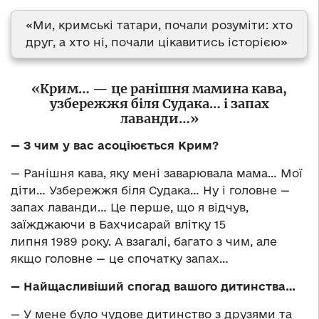
«Ми, кримські татари, почали розуміти: хто
друг, а хто ні, почали цікавитись історією»
«Крим… — це ранішня мамина кава,
узбережжя біля Судака… і запах
лаванди…»
— З чим у вас асоціюється Крим?
— Ранішня кава, яку мені заварювала мама… Мої
діти… Узбережжя біля Судака… Ну і головне —
запах лаванди… Це перше, що я відчув,
заїжджаючи в Бахчисарай влітку 15
липня 1989 року. А взагалі, багато з чим, але
якщо головне — це спочатку запах…
— Найщасливіший спогад вашого дитинства…
— У мене було чудове дитинство з друзями та