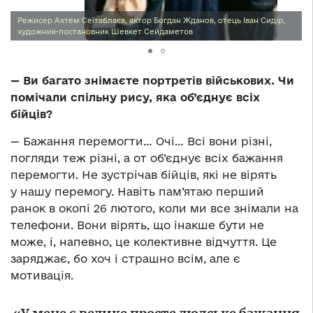
Режисер Ахтем Сеїтаблаєв, актор Богдан Жданов, отець Іван Сидір,
художник-постановник Шевкет Сейдаметов
— Ви багато знімаєте портретів військових. Чи
помічали спільну рису, яка об’єднує всіх
бійців?
— Бажання перемогти… Очі… Всі вони різні,
погляди теж різні, а от об’єднує всіх бажання
перемогти. Не зустрічав бійців, які
не вірять
у нашу перемогу. Навіть пам’ятаю перший
ранок в окопі 26 лютого, коли ми все знімали на
телефони. Вони вірять, що інакше бути не
може, і, напевно, це колективне відчуття. Це
заряджає, бо хоч і страшно всім, але є
мотивація.