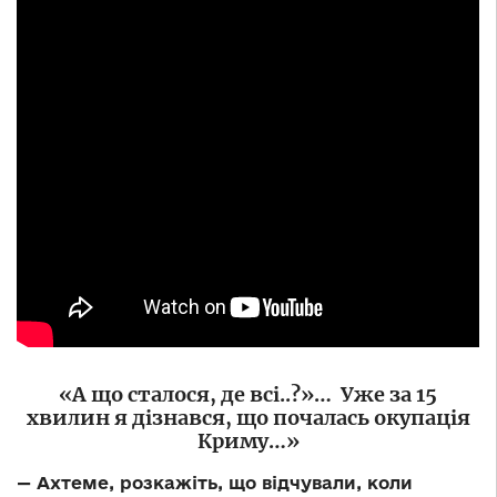
«А що сталося, де всі..?»… Уже за 15
хвилин я дізнався, що почалась окупація
Криму…»
— Ахтеме, розкажіть, що відчували, коли