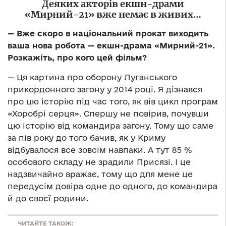
Деяких акторів екшн-драми
«Мирний-21» вже немає в живих…
— Вже скоро в національний прокат виходить
ваша нова робота — екшн-драма «Мирний-21».
Розкажіть, про кого цей фільм?
— Ця картина про оборону Луганського
прикордонного загону у 2014 році. Я дізнався
про цю історію під час того, як вів цикл програм
«Хоробрі серця». Спершу не повірив, почувши
цю історію від командира загону. Тому що саме
за пів року до того бачив, як у Криму
відбувалося все зовсім навпаки. А тут 85 %
особового складу не зрадили Присязі. І це
надзвичайно вражає, тому що для мене це
передусім довіра одне до одного, до командира
й до своєї родини.
ЧИТАЙТЕ ТАКОЖ: