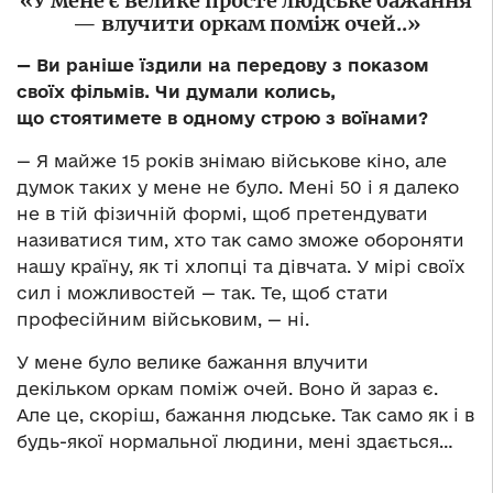
«У мене є велике просте людське бажання
— влучити оркам поміж очей..»
—
Ви раніше їздили на передову з показом
своїх фільмів. Чи думали колись,
що стоятимете в одному строю з воїнами?
— Я майже 15 років знімаю військове кіно, але
думок таких у мене не було. Мені 50 і я далеко
не в тій фізичній формі, щоб претендувати
називатися тим, хто так само зможе обороняти
нашу країну, як ті хлопці та дівчата. У мірі своїх
сил і можливостей — так. Те, щоб стати
професійним військовим, — ні.
У мене було велике бажання влучити
декільком оркам поміж очей. Воно й зараз є.
Але це, скоріш, бажання людське. Так само як і в
будь-якої нормальної людини, мені здається…