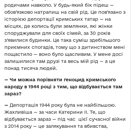
родичами навколо. У будь-який бік підеш —
обов’язково натрапиш на свій рід. Це пов’язано з
історією депортації кримських татар — на
місцях, де колись були землянки, які жінки
споруджували для своїх сімей, за 30 років
з’явилися будинки. Це така суміш здебільшого
приємних спогадів, тому що з дитинством мені
пощастило — воно було щасливим. У мене досі
залишилися там друзі та весь мій рід — а це
понад тисяча людей.
— Чи можна порівняти геноцид кримського
народу в 1944 році з тим, що відбувається там
зараз?
—
Депортація 1944 року була не найбільшою.
Жахливіша — за часи Катерини II. Те, що
відбувається зараз — під час цієї сучасної війни
з 2014 року — це залякування та вбивства,