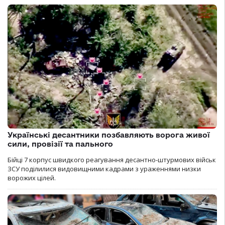
Українські десантники позбавляють ворога живої
сили, провізії та пального
Бійці 7 корпус швидкого реагування десантно-штурмових військ
ЗСУ поділилися видовищними кадрами з ураженнями низки
ворожих цілей.