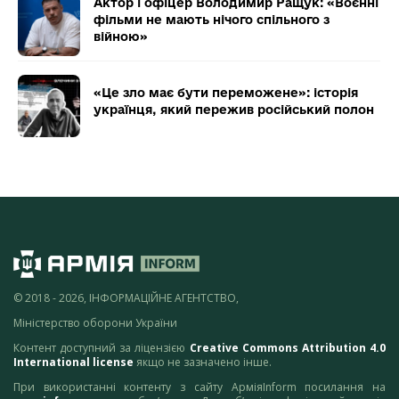
Актор і офіцер Володимир Ращук: «Воєнні
фільми не мають нічого спільного з
війною»
«Це зло має бути переможене»: історія
українця, який пережив російський полон
© 2018 - 2026, ІНФОРМАЦІЙНЕ АГЕНТСТВО,
Міністерство оборони України
Контент доступний за ліцензією
Creative Commons Attribution 4.0
International license
якщо не зазначено інше.
При використанні контенту з сайту АрміяInform посилання на