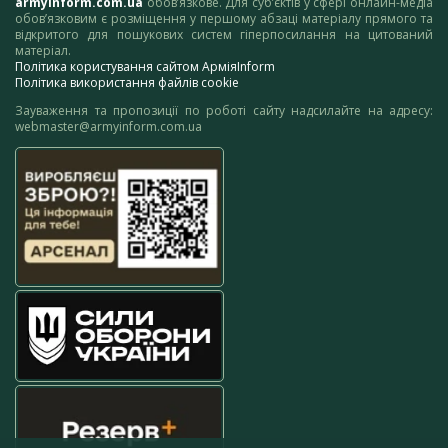
armyinform.com.ua
обов’язкове. Для суб’єктів у сфері онлайн-медіа
обов’язковим є розміщення у першому абзаці матеріалу прямого та
відкритого для пошукових систем гіперпосилання на цитований
матеріал.
Політика користування сайтом АрміяInform
Політика використання файлів cookie
Зауваження та пропозиції по роботі сайту надсилайте на адресу:
webmaster@armyinform.com.ua