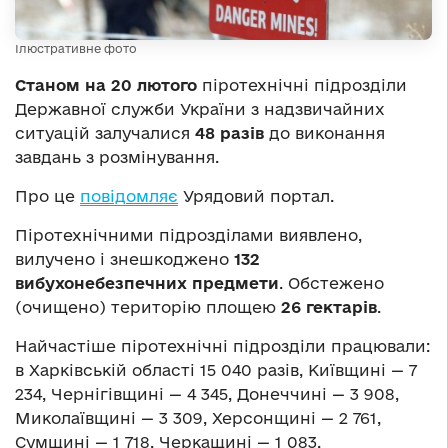
Ілюстративне фото
Станом на 20 лютого
піротехнічні підрозділи
Державної служби України з надзвичайних
ситуацій залучалися
48 разів
до виконання
завдань з розмінування.
Про це
повідомляє
Урядовий портал.
Піротехнічними підрозділами виявлено,
вилучено і знешкоджено
132
вибухонебезпечних
предмети
. Обстежено
(очищено) територію площею
26 гектарів
.
Найчастіше піротехнічні підрозділи працювали:
в Харківській області 15 040 разів, Київщині — 7
234, Чернігівщині — 4 345, Донеччині — 3 908,
Миколаївщині — 3 309, Херсонщині — 2 761,
Сумщині — 1 718, Черкащині — 1 083.