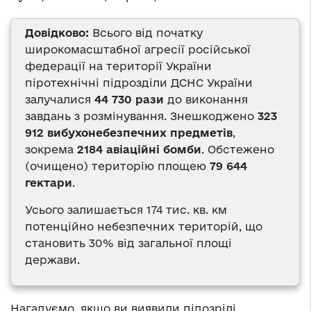
Довідково:
Всього від початку
широкомасштабної агресії російської
федерації на території України
піротехнічні підрозділи ДСНС України
залучалися
44 730 рази
до виконання
завдань з розмінування. Знешкоджено
323
912 вибухонебезпечних предметів
,
зокрема
2184 авіаційні бомби
. Обстежено
(очищено) територію площею
79 644
гектари
.
Усього залишається 174 тис. кв. км
потенційно небезпечних територій, що
становить 30% від загальної площі
держави.
Нагадуємо, якщо ви виявили підозрілі