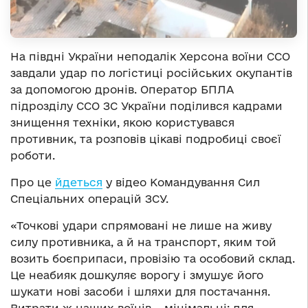
На півдні України неподалік Херсона воїни ССО
завдали удар по логістиці російських окупантів
за допомогою дронів. Оператор БПЛА
підрозділу ССО ЗС України поділився кадрами
знищення техніки, якою користувався
противник, та розповів цікаві подробиці своєї
роботи.
Про це
йдеться
у відео Командування Сил
Спеціальних операцій ЗСУ.
«Точкові удари спрямовані не лише на живу
силу противника, а й на транспорт, яким той
возить боєприпаси, провізію та особовий склад.
Це неабияк дошкуляє ворогу і змушує його
шукати нові засоби і шляхи для постачання.
Витрати ж наших воїнів – мінімальні: для