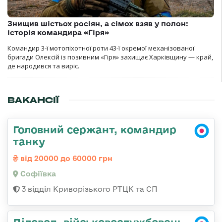
Знищив шістьох росіян, а сімох взяв у полон:
історія командира «Гіря»
Командир 3-ї мотопіхотної роти 43-ї окремої механізованої
бригади Олексій із позивним «Гіря» захищає Харківщину — край,
де народився та виріс.
ВАКАНСІЇ
Головний сержант, командир
танку
від 20000 до 60000 грн
Софіївка
3 відділ Криворізького РТЦК та СП
Діловод, військовослужбовець