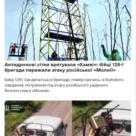
Антидронові сітки врятували «Хамві»: бійці 128-ї
бригади пережили атаку російської «Молнії»
Бійці 128-ї Закарпатської бригади, повертаючись із бойового
завдання, потрапили під атаку російського ударного
безпілотника «Молнія».