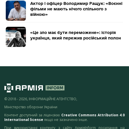
Актор і офіцер Володимир Ращук: «Воєнні
фільми не мають нічого спільного з
війною»
«Це зло має бути переможене»: історія
українця, який пережив російський полон
© 2018 - 2026, ІНФОРМАЦІЙНЕ АГЕНТСТВО,
Міністерство оборони України
Контент доступний за ліцензією
Creative Commons Attribution 4.0
International license
якщо не зазначено інше.
При використанні контенту з сайту АрміяInform посилання на