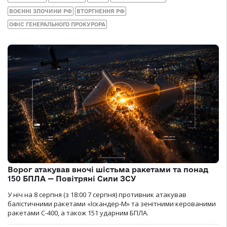
ВОЄННІ ЗЛОЧИНИ РФ
ВТОРГНЕННЯ РФ
ОФІС ГЕНЕРАЛЬНОГО ПРОКУРОРА
Ворог атакував вночі шістьма ракетами та понад
150 БПЛА — Повітряні Сили ЗСУ
У ніч на 8 серпня (з 18:00 7 серпня) противник атакував
балістичними ракетами «Іскандер-М» та зенітними керованими
ракетами С-400, а також 151 ударним БПЛА.