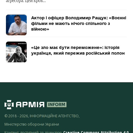
агресора. Цей крок…
Актор і офіцер Володимир Ращук: «Воєнні
фільми не мають нічого спільного з
війною»
«Це зло має бути переможене»: історія
українця, який пережив російський полон
© 2018 - 2026, ІНФОРМАЦІЙНЕ АГЕНТСТВО,
Міністерство оборони України
Контент доступний за ліцензією
Creative Commons Attribution 4.0