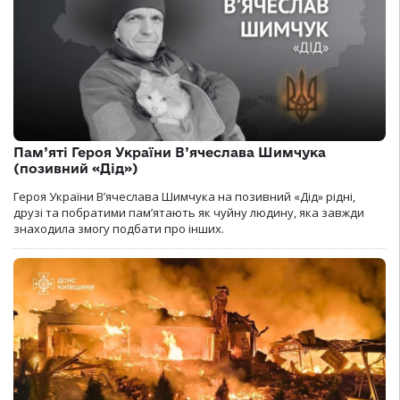
Пам’яті Героя України В’ячеслава Шимчука
(позивний «Дід»)
Героя України В’ячеслава Шимчука на позивний «Дід» рідні,
друзі та побратими пам’ятають як чуйну людину, яка завжди
знаходила змогу подбати про інших.