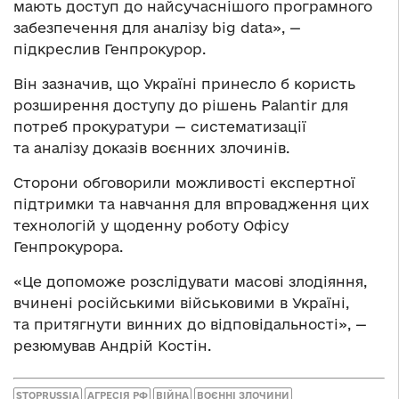
мають доступ до найсучаснішого програмного
забезпечення для аналізу big data», —
підкреслив Генпрокурор.
Він зазначив, що Україні принесло б користь
розширення доступу до рішень Palantir для
потреб прокуратури — систематизації
та аналізу доказів воєнних злочинів.
Сторони обговорили можливості експертної
підтримки та навчання для впровадження цих
технологій у щоденну роботу Офісу
Генпрокурора.
«Це допоможе розслідувати масові злодіяння,
вчинені російськими військовими в Україні,
та притягнути винних до відповідальності», —
резюмував Андрій Костін.
STOPRUSSIA
АГРЕСІЯ РФ
ВІЙНА
ВОЄННІ ЗЛОЧИНИ