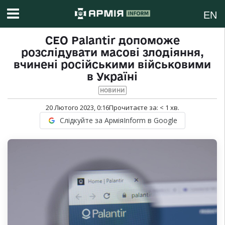
EN
CEO Palantir допоможе
розслідувати масові злодіяння,
вчинені російськими військовими
в Україні
НОВИНИ
20 Лютого 2023, 0:16
Прочитаєте за:
< 1
хв.
Слідкуйте за АрміяInform в Google