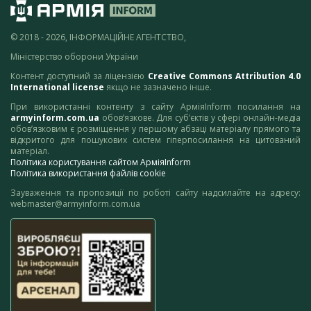
© 2018 - 2026, ІНФОРМАЦІЙНЕ АГЕНТСТВО,
Міністерство оборони України
Контент доступний за ліцензією
Creative Commons Attribution 4.0
International license
якщо не зазначено інше.
При використанні контенту з сайту АрміяInform посилання на
armyinform.com.ua
обов’язкове. Для суб’єктів у сфері онлайн-медіа
обов’язковим є розміщення у першому абзаці матеріалу прямого та
відкритого для пошукових систем гіперпосилання на цитований
матеріал.
Політика користування сайтом АрміяInform
Політика використання файлів cookie
Зауваження та пропозиції по роботі сайту надсилайте на адресу:
webmaster@armyinform.com.ua