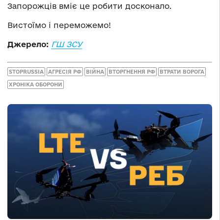
Запорожців вміє це робити досконало.
Вистоїмо і переможемо!
Джерело:
ГШ ЗСУ
STOPRUSSIA
АГРЕСІЯ РФ
ВІЙНА
ВТОРГНЕННЯ РФ
ВТРАТИ ВОРОГА
ХРОНІКА ОБОРОНИ