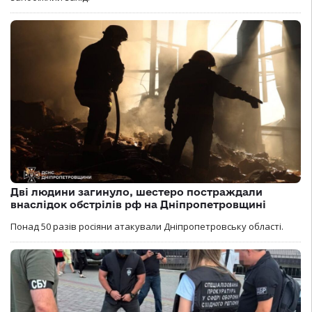
Дві людини загинуло, шестеро постраждали
внаслідок обстрілів рф на Дніпропетровщині
Понад 50 разів росіяни атакували Дніпропетровську області.