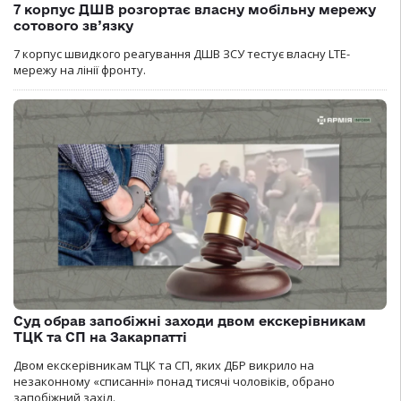
7 корпус ДШВ розгортає власну мобільну мережу
сотового зв’язку
7 корпус швидкого реагування ДШВ ЗСУ тестує власну LTE-
мережу на лінії фронту.
Суд обрав запобіжні заходи двом екскерівникам
ТЦК та СП на Закарпатті
Двом екскерівникам ТЦК та СП, яких ДБР викрило на
незаконному «списанні» понад тисячі чоловіків, обрано
запобіжний захід.