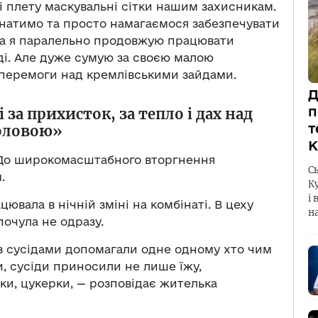
ні плету маскувальні сітки нашим захисникам.
натимо та просто намагаємося забезпечувати
ма я паралельно продовжую працювати
ді. Але дуже сумую за своєю малою
 перемоги над кремлівськими зайдами.
Д
п
а прихисток, за тепло і дах над
т
оловою»
К
 До широкомасштабного вторгнення
С
.
К
і 
ацювала в нічній зміні на комбінаті. В цеху
н
почула не одразу.
 із сусідами допомагали одне одному хто чим
ти, сусіди приносили не лише їжу,
ки, цукерки, — розповідає жителька