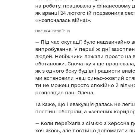
на роботу, працювала у фінансовому д
як вранці 24 лютого їй подзвонила сес
«Розпочалась війна!».
Олена Анатоліївна
— Під час окупації було надзвичайно 
випробування. У перші ж дні захопле
людей. Небіжчики лежали просто на ву
обстановки. Спочатку я ще працювала, 
як з одного боку будівлі рашисти виві
ми встановили наш синьо-жовтий стяг.
ти не можеш просто спокійно й вільн
розповідає пані Олена.
Та каже, що і евакуація далась не лег
постійні обстріли, а «зелених коридорі
— Коли переїхала з сім’єю з Херсона 
хоч якось, але постійно допомагати ві