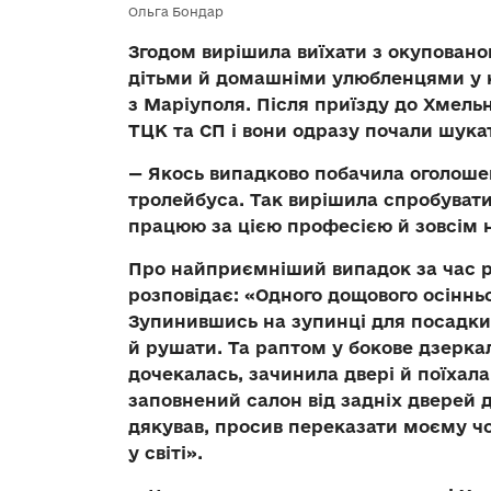
Ольга Бондар
Згодом вирішила виїхати з окупованог
дітьми й домашніми улюбленцями у к
з Маріуполя. Після приїзду до Хмельн
ТЦК та СП і вони одразу почали шука
— Якось випадково побачила оголошен
тролейбуса. Так вирішила спробувати 
працюю за цією професією й зовсім 
Про найприємніший випадок за час р
розповідає: «Одного дощового осіннь
Зупинившись на зупинці для посадки
й рушати. Та раптом у бокове дзеркал
дочекалась, зачинила двері й поїхала
заповнений салон від задніх дверей 
дякував, просив переказати моєму чо
у світі».