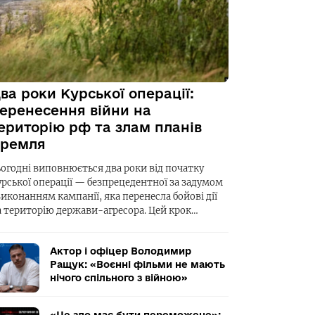
ва роки Курської операції:
еренесення війни на
ериторію рф та злам планів
ремля
ьогодні виповнюється два роки від початку
урської операції — безпрецедентної за задумом
виконанням кампанії, яка перенесла бойові дії
а територію держави-агресора. Цей крок…
Актор і офіцер Володимир
Ращук: «Воєнні фільми не мають
нічого спільного з війною»
«Це зло має бути переможене»: