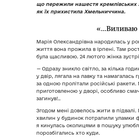
що пережили нашестя кремлівських за
як їх прихистила Хмельниччина.
«…Виливаю с
Марія Олександрівна народилась у рок
життя вона прожила в Ірпені. Там рос
була щасливою. 24 лютого жінка зустрі
—
Одразу зникло світло, за кілька годи
у двір, лягала на лавку та намагалась 
за одною пролітали російські ракети.
приготовленою у дворі, особливо смач
загинув!..
Згодом мені довелось жити в підвалі. 
хвилин у будинок потрапили уламки ф
я кинулась околицями в пошуку улюбле
порозбігались хто куди.