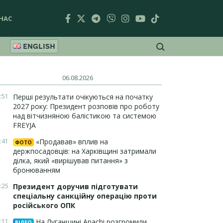
НАС
ENGLISH
06.08.2026
:51
Перші результати очікуються на початку
2027 року: Президент розповів про роботу
над вітчизняною балістикою та системою
FREYJA
:41
«Продавав» вплив на
ФОТО
держпосадовців: на Харківщині затримали
ділка, який «вирішував питання» з
бронюванням
:25
Президент доручив підготувати
спеціальну санкційну операцію проти
російського ОПК
:11
На Луганщині Apachi розгромили
ВІДЕО