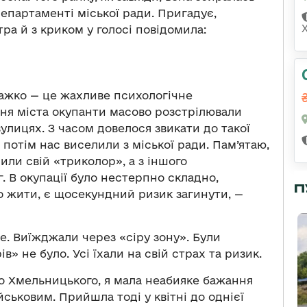
епартаменті міської ради. Пригадує,
тра й з криком у голосі повідомила:
важко — це жахливе психологічне
ння міста окупанти масово розстрілювали
лицях. З часом довелося звикати до такої
потім нас виселили з міської ради. Пам’ятаю,
сили свій «триколор», а з іншого
 В окупації було нестерпно складно,
П
о жити, є щосекундний ризик загинути, —
ше. Виїжджали через «сіру зону». Були
в» не було. Усі їхали на свій страх та ризик.
до Хмельницького, я мала неабияке бажання
йськовим. Прийшла тоді у квітні до однієї