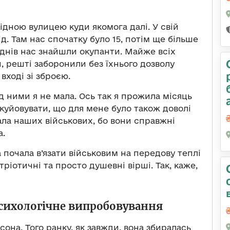
ідною вулицею куди якомога далі. У свій
д. Там нас спочатку було 15, потім ще більше
із днів нас знайшли окупанти. Майже всіх
и, решті заборонили без їхнього дозволу
вході зі зброєю.
д ними я не мала. Ось так я прожила місяць
акуйовувати, що для мене було також доволі
вала наших військових, бо вони справжні
а.
 почала в’язати військовим на передову теплі
ріотичні та просто душевні вірші. Так, каже,
сихологічне випробовування
сона. Того ранку, як завжди, вона збиралась