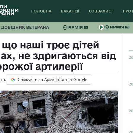
ГОЛОВНА
ВАКАНСІЇ
СОЦЗАХИСТ
ПРО 
ДОВІДНИК ВЕТЕРАНА
що наші троє дітей
ах, не здригаються від
20
орожої артилерії
Слідкуйте за АрміяInform в Google
хв.
20
20
20