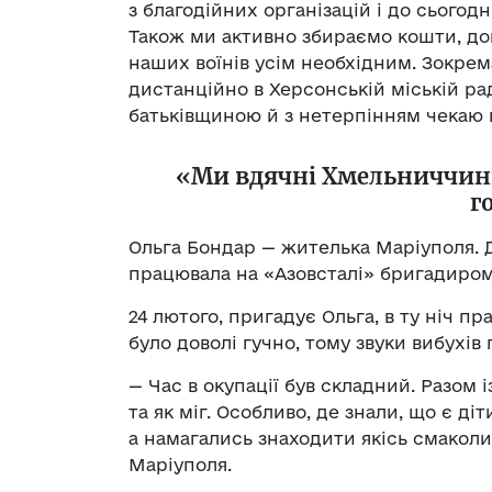
з благодійних організацій і до сьогод
Також ми активно збираємо кошти, до
наших воїнів усім необхідним. Зокре
дистанційно в Херсонській міській ра
батьківщиною й з нетерпінням чекаю
«Ми вдячні Хмельниччині з
г
Ольга Бондар — жителька Маріуполя.
працювала на «Азовсталі» бригадиром
24 лютого, пригадує Ольга, в ту ніч пр
було доволі гучно, тому звуки вибухів 
— Час в окупації був складний. Разом
та як міг. Особливо, де знали, що є ді
а намагались знаходити якісь смаколи
Маріуполя.