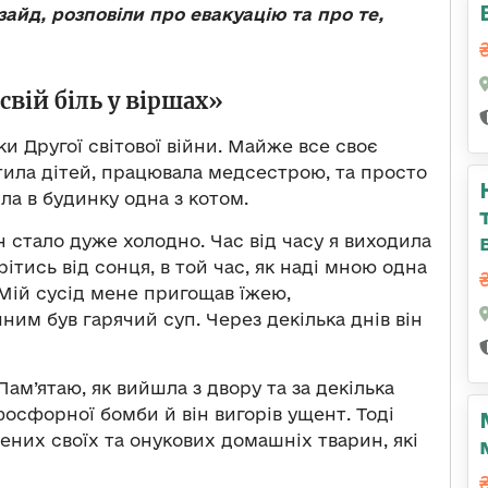
йд, розповіли про евакуацію та про те,
вій біль у віршах»
и Другої світової війни. Майже все своє
тила дітей, працювала медсестрою, та просто
ла в будинку одна з котом.
н стало дуже холодно. Час від часу я виходила
грітись від сонця, в той час, як наді мною одна
 Мій сусід мене пригощав їжею,
ним був гарячий суп. Через декілька днів він
Пам’ятаю, як вийшла з двору та за декілька
осфорної бомби й він вигорів ущент. Тоді
них своїх та онукових домашніх тварин, які