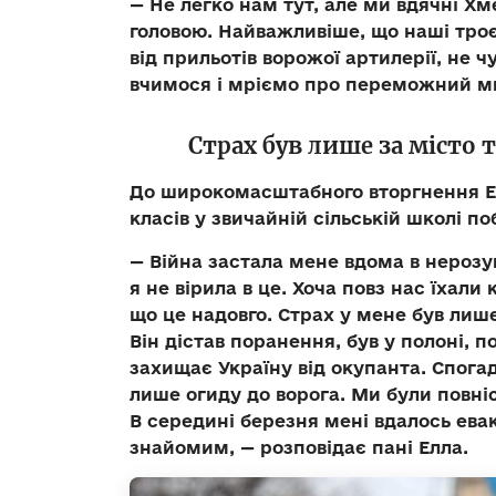
— Не легко нам тут, але ми вдячні Хм
головою. Найважливіше, що наші троє
від прильотів ворожої артилерії, не 
вчимося і мріємо про переможний ми
Страх був лише за місто 
До широкомасштабного вторгнення 
класів у звичайній сільській школі п
— Війна застала мене вдома в нерозу
я не вірила в це. Хоча повз нас їхали 
що це надовго. Страх у мене був лише
Він дістав поранення, був у полоні, п
захищає Україну від окупанта. Спога
лише огиду до ворога. Ми були повніст
В середині березня мені вдалось евак
знайомим, — розповідає пані Елла.