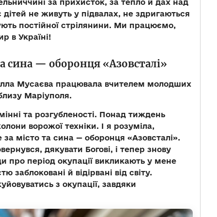
ельниччині за прихисток, за тепло й дах над
 дітей не живуть у підвалах, не здригаються
чують постійної стрілянини. Ми працюємо,
р в Україні!
та сина — оборонця «Азовсталі»
Елла Мусаєва працювала вчителем молодших
облизу Маріуполя.
мінні та розгубленості. Понад тиждень
колони ворожої техніки. І я розуміла,
 за місто та сина — оборонця «Азовсталі».
овернувся, дякувати Богові, і тепер знову
ди про період окупації викликають у мене
ю заблоковані й відірвані від світу.
уйовуватись з окупації, завдяки