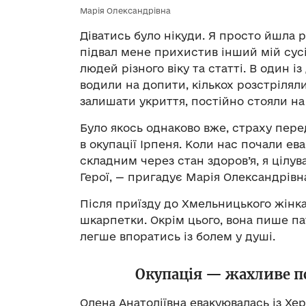
Марія Олександрівна
Діватись було нікуди. Я просто йшла р
підвал мене прихистив інший мій сусі
людей різного віку та статті. В один 
водили на допити, кількох розстрілял
залишати укриття, постійно стояли на 
Було якось однаково вже, страху пере
в окупації Ірпеня. Коли нас почали ев
складним через стан здоров’я, я цілу
Герої, — пригадує Марія Олександрівн
Після приїзду до Хмельницького жінка
шкарпетки. Окрім цього, вона пише пат
легше впоратись із болем у душі.
Окупація — жахливе п
Олена Анатоліївна евакуювалась із Хер