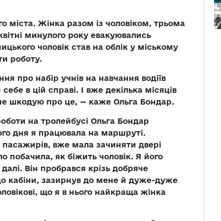
о міста. Жінка разом із чоловіком, трьома
вітні минулого року евакуювались
ицького чоловік став на облік у міському
ти роботу.
ня про набір учнів на навчання водіїв
себе в цій справі. І вже декілька місяців
не шкодую про це, — каже Ольга Бондар.
оботи на тролейбусі Ольга Бондар
ого дня я працювала на маршруті.
 пасажирів, вже мала зачиняти двері
о побачила, як біжить чоловік. Я його
 далі. Він пробрався крізь добряче
до кабіни, зазирнув до мене й дуже-дуже
ловікові, що я в нього найкраща жінка