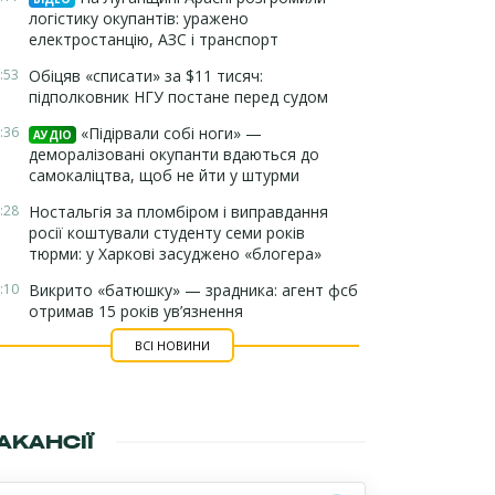
логістику окупантів: уражено
електростанцію, АЗС і транспорт
:53
Обіцяв «списати» за $11 тисяч:
підполковник НГУ постане перед судом
:36
«Підірвали собі ноги» —
АУДІО
деморалізовані окупанти вдаються до
самокаліцтва, щоб не йти у штурми
:28
Ностальгія за пломбіром і виправдання
росії коштували студенту семи років
тюрми: у Харкові засуджено «блогера»
:10
Викрито «батюшку» — зрадника: агент фсб
отримав 15 років ув’язнення
ВСІ НОВИНИ
АКАНСІЇ