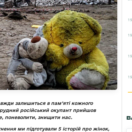
19
19
19
19
авжди залишиться в пам’яті кожного
брудний російський окупант прийшов
В
е, поневолити, знищити нас.
ення ми підготували 5 історій про жінок,