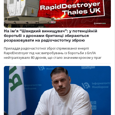
На ім’я “Швидкий винищувач”: у потенційній
боротьбі з дронами британці збираються
розраховувати на радіочастотну зброю
Приладдя радіочастотної зброї спрямованої енергії
RapidDestroyer під час випробувань із боротьби з БпЛА
нейтралізувало 80 дронів, що стало значним кроком у праг