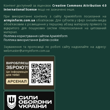
Контент доступний за ліцензією
Creative Commons Attribution 4.0
International license
якщо не зазначено інше.
При використанні контенту з сайту АрміяInform посилання на
armyinform.com.ua
обов’язкове. Для суб’єктів у сфері онлайн-медіа
обов’язковим є розміщення у першому абзаці матеріалу прямого та
відкритого для пошукових систем гіперпосилання на цитований
матеріал.
Політика користування сайтом АрміяInform
Політика використання файлів cookie
Зауваження та пропозиції по роботі сайту надсилайте на адресу:
webmaster@armyinform.com.ua