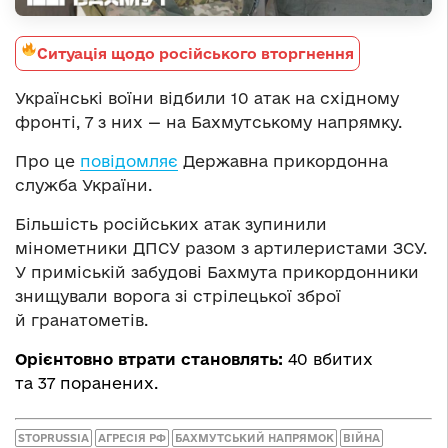
Ситуація щодо російського вторгнення
Українські воїни відбили 10 атак на східному
фронті, 7 з них — на Бахмутському напрямку.
Про це
повідомляє
Державна прикордонна
служба України.
Більшість російських атак зупинили
мінометники ДПСУ разом з артилеристами ЗСУ.
У приміській забудові Бахмута прикордонники
знищували ворога зі стрілецької зброї
й гранатометів.
Орієнтовно втрати становлять:
40 вбитих
та 37 поранених.
STOPRUSSIA
АГРЕСІЯ РФ
БАХМУТСЬКИЙ НАПРЯМОК
ВІЙНА