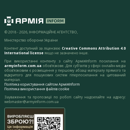
© 2018 - 2026, ІНФОРМАЦІЙНЕ АГЕНТСТВО,
Міністерство оборони України
Контент доступний за ліцензією
Creative Commons Attribution 4.0
International license
якщо не зазначено інше.
При використанні контенту з сайту АрміяInform посилання на
armyinform.com.ua
обов’язкове. Для суб’єктів у сфері онлайн-медіа
обов’язковим є розміщення у першому абзаці матеріалу прямого та
відкритого для пошукових систем гіперпосилання на цитований
матеріал.
Політика користування сайтом АрміяInform
Політика використання файлів cookie
Зауваження та пропозиції по роботі сайту надсилайте на адресу:
webmaster@armyinform.com.ua