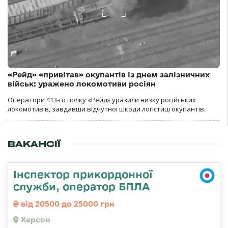
«Рейд» «привітав» окупантів із днем залізничних
військ: уражено локомотиви росіян
Оператори 413-го полку «Рейд» уразили низку російських
локомотивів, завдавши відчутної шкоди логістиці окупантів.
ВАКАНСІЇ
Інспектор прикордонної
служби, оператор БПЛА
від 20500 до 25000 грн
Херсон