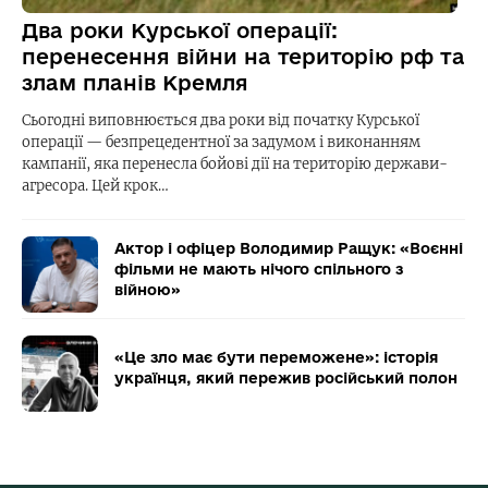
Два роки Курської операції:
перенесення війни на територію рф та
злам планів Кремля
Сьогодні виповнюється два роки від початку Курської
операції — безпрецедентної за задумом і виконанням
кампанії, яка перенесла бойові дії на територію держави-
агресора. Цей крок…
Актор і офіцер Володимир Ращук: «Воєнні
фільми не мають нічого спільного з
війною»
«Це зло має бути переможене»: історія
українця, який пережив російський полон