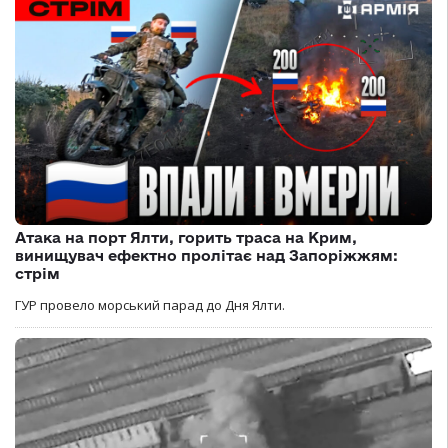
Атака на порт Ялти, горить траса на Крим,
винищувач ефектно пролітає над Запоріжжям:
стрім
ГУР провело морський парад до Дня Ялти.