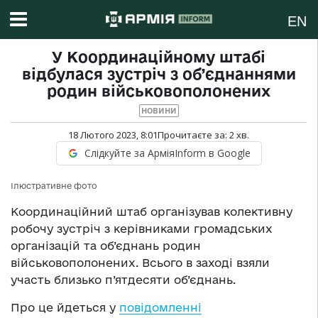
EN
У Координаційному штабі
відбулася зустріч з об’єднаннями
родин військовополонених
НОВИНИ
18 Лютого 2023, 8:01
Прочитаєте за:
2
хв.
Слідкуйте за АрміяInform в Google
Ілюстративне фото
Координаційний штаб організував колективну
робочу зустріч з керівниками громадських
організацій та об’єднань родин
військовополонених. Всього в заході взяли
участь близько п’ятдесяти об’єднань.
Про це йдеться у
повідомленні