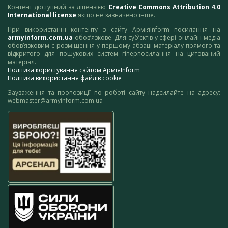
Контент доступний за ліцензією
Creative Commons Attribution 4.0
International license
якщо не зазначено інше.
При використанні контенту з сайту АрміяInform посилання на
armyinform.com.ua
обов’язкове. Для суб’єктів у сфері онлайн-медіа
обов’язковим є розміщення у першому абзаці матеріалу прямого та
відкритого для пошукових систем гіперпосилання на цитований
матеріал.
Політика користування сайтом АрміяInform
Політика використання файлів cookie
Зауваження та пропозиції по роботі сайту надсилайте на адресу:
webmaster@armyinform.com.ua