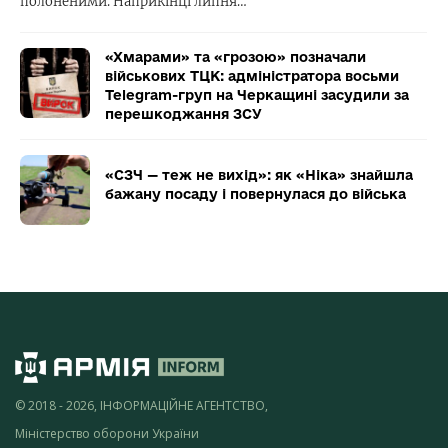
полоненими. Наприкінці липня…
«Хмарами» та «грозою» позначали
військових ТЦК: адміністратора восьми
Telegram-груп на Черкащині засудили за
перешкоджання ЗСУ
«СЗЧ — теж не вихід»: як «Ніка» знайшла
бажану посаду і повернулася до війська
© 2018 - 2026, ІНФОРМАЦІЙНЕ АГЕНТСТВО,
Міністерство оборони України