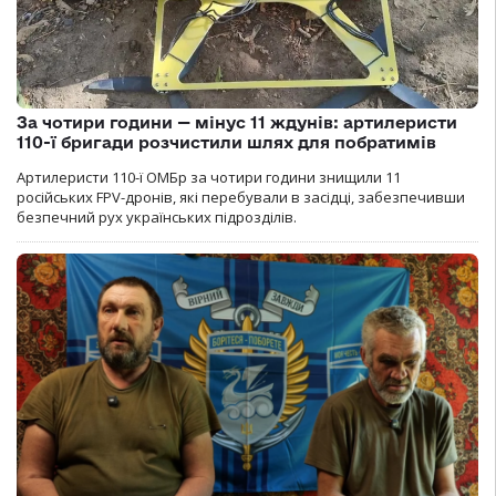
За чотири години — мінус 11 ждунів: артилеристи
110-ї бригади розчистили шлях для побратимів
Артилеристи 110-ї ОМБр за чотири години знищили 11
російських FPV-дронів, які перебували в засідці, забезпечивши
безпечний рух українських підрозділів.