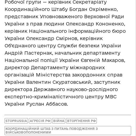
Робочої групи — керівник Секретаріату
Координаційного Штабу Богдан Охріменко,
представник Уповноваженого Верховної Ради
України з прав людини Олександр Кононенко,
керівник Національного інформаційного бюро
України Олександр Смірнов, керівник
Об’єднаного центру Служби безпеки України
Андрій Пастернак, начальник департаменту
Національної поліції України Євгеній Макаров,
директор Департаменту міжнародних
організацій Міністерства закордонних справ
України Валентин Скуратовський, заступник
директора Державного науково-дослідного
експертно-криміналістичного центру МВС
України Руслан Аббасов.
STOPRUSSIA
АГРЕСІЯ РФ
ВІЙНА
ВТОРГНЕННЯ РФ
КООРДИНАЦІЙНИЙ ШТАБ З ПИТАНЬ ПОВОДЖЕННЯ З
ВІЙСЬКОВОПОЛОНЕНИМИ