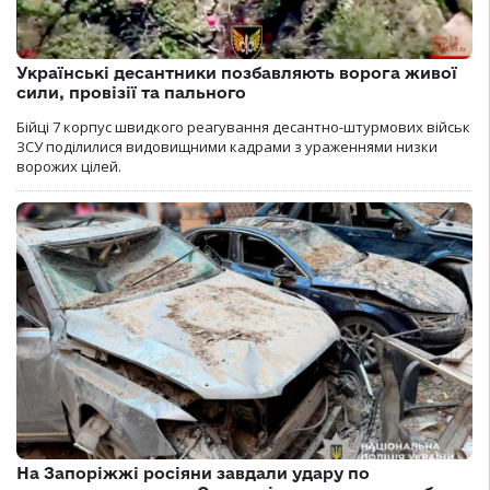
Українські десантники позбавляють ворога живої
сили, провізії та пального
Бійці 7 корпус швидкого реагування десантно-штурмових військ
ЗСУ поділилися видовищними кадрами з ураженнями низки
ворожих цілей.
На Запоріжжі росіяни завдали удару по