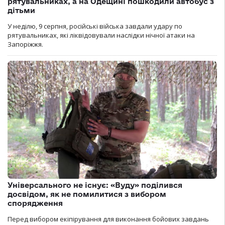
рятувальниках, а на Одещині пошкодили автобус з
дітьми
У неділю, 9 серпня, російські війська завдали удару по
рятувальниках, які ліквідовували наслідки нічної атаки на
Запоріжжя.
Універсального не існує: «Вуду» поділився
досвідом, як не помилитися з вибором
спорядження
Перед вибором екіпірування для виконання бойових завдань