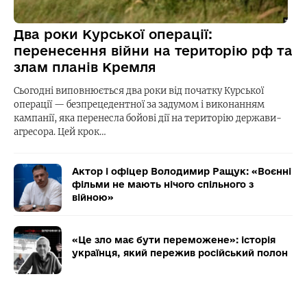
Два роки Курської операції:
перенесення війни на територію рф та
злам планів Кремля
Сьогодні виповнюється два роки від початку Курської
операції — безпрецедентної за задумом і виконанням
кампанії, яка перенесла бойові дії на територію держави-
агресора. Цей крок…
Актор і офіцер Володимир Ращук: «Воєнні
фільми не мають нічого спільного з
війною»
«Це зло має бути переможене»: історія
українця, який пережив російський полон