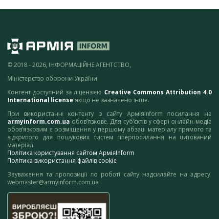
© 2018 - 2026, ІНФОРМАЦІЙНЕ АГЕНТСТВО,
Міністерство оборони України
Контент доступний за ліцензією
Creative Commons Attribution 4.0
International license
якщо не зазначено інше.
При використанні контенту з сайту АрміяInform посилання на
armyinform.com.ua
обов’язкове. Для суб’єктів у сфері онлайн-медіа
обов’язковим є розміщення у першому абзаці матеріалу прямого та
відкритого для пошукових систем гіперпосилання на цитований
матеріал.
Політика користування сайтом АрміяInform
Політика використання файлів cookie
Зауваження та пропозиції по роботі сайту надсилайте на адресу:
webmaster@armyinform.com.ua