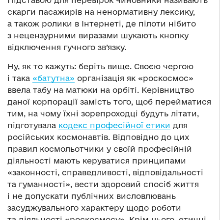
Підставою для перевірок чиновники називають
скарги пасажирів на ненормативну лексику,
а також ролики в Інтернеті, де пілоти нібито
з нецензурними виразами шукають кнопку
відключення гучного зв’язку.
Ну, як то кажуть: беріть вище. Своєю чергою
і така
«батутна»
організація як «роскосмос»
ввела табу на матюки на орбіті. Керівництво
даної корпорації замість того, щоб перейматися
тим, на чому їхні зорепроходці будуть літати,
підготувала
кодекс професійної етики
для
російських космонавтів. Відповідно до цих
правил космольотчики у своїй професійній
діяльності мають керуватися принципами
«законності, справедливості, відповідальності
та гуманності», вести здоровий спосіб життя
і не допускати публічних висловлювань
засуджувального характеру щодо роботи
та діяльності «роскосмосу». Крім цього, етичні