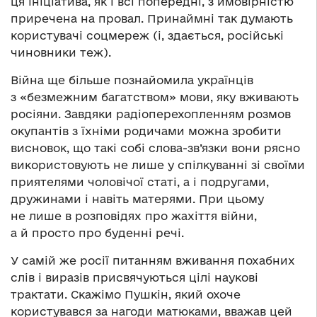
ця ініціатива, як і всі попередні, з ймовірністю
приречена на провал. Принаймні так думають
користувачі соцмереж (і, здається, російські
чиновники теж).
Війна ще більше познайомила українців
з «безмежним багатством» мови, яку вживають
росіяни. Завдяки радіоперехопленням розмов
окупантів з їхніми родичами можна зробити
висновок, що такі собі слова-зв’язки вони рясно
використовують не лише у спілкуванні зі своїми
приятелями чоловічої статі, а і подругами,
дружинами і навіть матерями. При цьому
не лише в розповідях про жахіття війни,
а й просто про буденні речі.
У самій же росії питанням вживання похабних
слів і виразів присвячуються цілі наукові
трактати. Скажімо Пушкін, який охоче
користувався за нагоди матюками, вважав цей