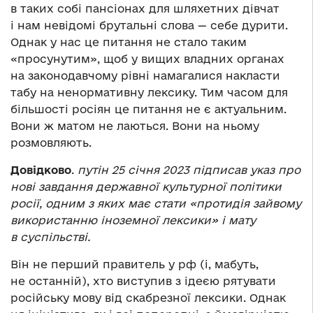
в таких собі пансіонах для шляхетних дівчат
і нам невідомі брутальні слова — себе дурити.
Однак у нас це питання не стало таким
«просунутим», щоб у вищих владних органах
на законодавчому рівні намагалися накласти
табу на ненормативну лексику. Тим часом для
більшості росіян це питання не є актуальним.
Вони ж матом не лаються. Вони на ньому
розмовляють.
Довідково
.
путін 25 січня 2023 підписав указ про
нові завдання державної культурної політики
росії, одним з яких має стати «протидія зайвому
використанню іноземної лексики» і мату
в суспільстві.
Він не перший правитель у рф (і, мабуть,
не останній), хто виступив з ідеєю рятувати
російську мову від скабрезної лексики. Однак