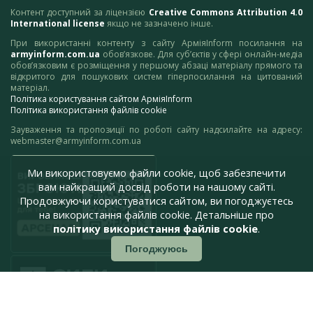
Контент доступний за ліцензією
Creative Commons Attribution 4.0
International license
якщо не зазначено інше.
При використанні контенту з сайту АрміяInform посилання на
armyinform.com.ua
обов’язкове. Для суб’єктів у сфері онлайн-медіа
обов’язковим є розміщення у першому абзаці матеріалу прямого та
відкритого для пошукових систем гіперпосилання на цитований
матеріал.
Політика користування сайтом АрміяInform
Політика використання файлів cookie
Зауваження та пропозиції по роботі сайту надсилайте на адресу:
webmaster@armyinform.com.ua
Ми використовуємо файли cookie, щоб забезпечити
вам найкращий досвід роботи на нашому сайті.
Продовжуючи користуватися сайтом, ви погоджуєтесь
на використання файлів cookie. Детальніше про
політику використання файлів cookie
.
Погоджуюсь