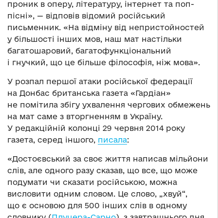
проник в оперу, літературу, інтернет та поп-
пісні», — відповів відомий російський
письменник. «На відміну від непристойностей
у більшості інших мов, наш мат настільки
багатошаровий, багатофункціональний
і гнучкий, що це більше філософія, ніж мова».
У розпал першої атаки російської федерації
на Донбас британська газета «Гардіан»
не помітила збігу ухвалення чергових обмежень
на мат саме з вторгненням в Україну.
У редакційній колонці 29 червня 2014 року
газета, серед іншого,
писала
:
«Достоєвський за своє життя написав мільйони
слів, але одного разу сказав, що все, що може
подумати чи сказати російською, можна
висловити одним словом. Це слово, „хвуй“,
що є основою для 500 інших слів в одному
словнику (
Плуцера-Сарно
), з завтрашнього дня