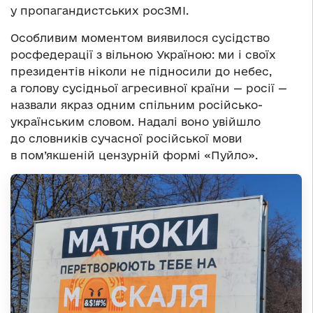
у пропагандистських росЗМІ.
Особливим моментом виявилося сусідство
росфедерації з вільною Україною: ми і своїх
президентів ніколи не підносили до небес,
а голову сусідньої агресивної країни — росії —
назвали якраз одним спільним російсько-
українським словом. Надалі воно увійшло
до словників сучасної російської мови
в пом’якшеній цензурній формі «Пуйло».