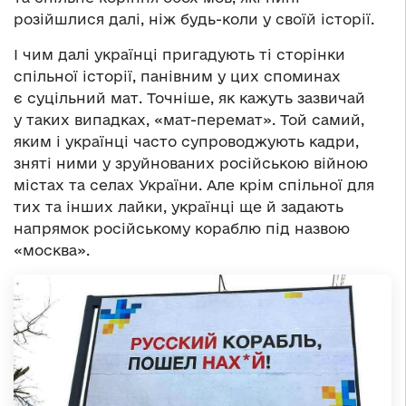
розійшлися далі, ніж будь-коли у своїй історії.
І чим далі українці пригадують ті сторінки
спільної історії, панівним у цих споминах
є суцільний мат. Точніше, як кажуть зазвичай
у таких випадках, «мат-перемат». Той самий,
яким і українці часто супроводжують кадри,
зняті ними у зруйнованих російською війною
містах та селах України. Але крім спільної для
тих та інших лайки, українці ще й задають
напрямок російському кораблю під назвою
«москва».