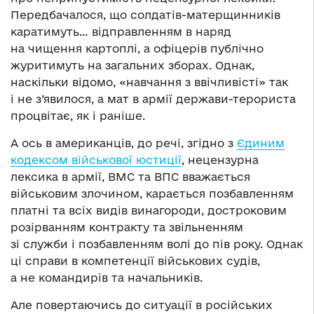
Передбачалося, що солдатів-матерщинників
каратимуть… відправленням в наряд
на чищення картоплі, а офіцерів публічно
журитимуть на загальних зборах. Однак,
наскільки відомо, «навчання з ввічливісті» так
і не з’явилося, а мат в армії держави-терориста
процвітає, як і раніше.
А ось в американців, до речі, згідно з
Єдиним
кодексом військової юстиції
, нецензурна
лексика в армії, ВМС та ВПС вважається
військовим злочином, карається позбавленням
платні та всіх видів винагороди, достроковим
розірванням контракту та звільненням
зі служби і позбавленням волі до пів року. Однак
ці справи в компетенції військових судів,
а не командирів та начальників.
Але повертаючись до ситуації в російських