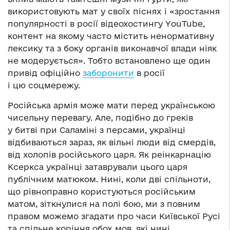
використовують мат у своїх піснях і «зростання
популярності в росії відеохостингу YouTube,
контент на якому часто містить ненормативну
лексику та з боку органів виконавчої влади ніяк
не модерується». Тобто встановлено ще один
привід офіційно
заборонити
в росії
і цю соцмережу.
Російська армія може мати перед українською
чисельну перевагу. Але, подібно до греків
у битві при Саламіні з персами, українці
відбиваються зараз, як вільні люди від смердів,
від холопів російського царя. Як реінкарнацію
Ксеркса українці затаврували цього царя
публічним матюком. Нині, коли дві спільноти,
що рівноправно користуються російським
матом, зіткнулися на полі бою, ми з повним
правом можемо згадати про часи Київської Русі
та спільне коріння обох мов, які нині