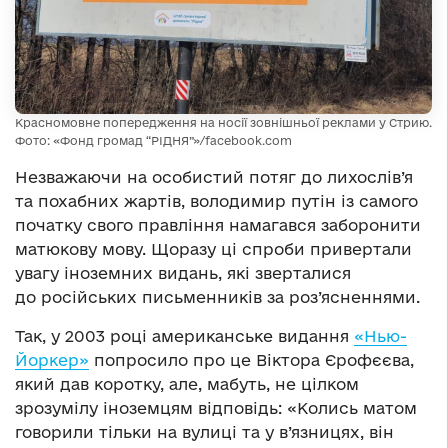
Красномовне попередження на носії зовнішньої реклами у Стрию.
Фото: «Фонд громад “РІДНЯ”»/facebook.com
Незважаючи на особистий потяг до лихослів’я
та похабних жартів, володимир путін із самого
початку свого правління намагався заборонити
матюкову мову. Щоразу ці спроби привертали
увагу іноземних видань, які зверталися
до російських письменників за роз’ясненнями.
Так, у 2003 році американське видання
«Нью-
Йоркер»
попросило про це Віктора Єрофєєва,
який дав коротку, але, мабуть, не цілком
зрозумілу іноземцям відповідь: «Колись матом
говорили тільки на вулиці та у в’язницях, він