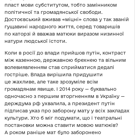
пласт мови субститутом, тобто замінником
політичної та громадянської свободи.
Достоєвський вживав «міцні» слова у так званій
гущавині народного життя, серед товаришів
по каторзі й вважав матюки виразом низинної
натури людської істоти.
Коли в росії до влади прийшов путін, контраст
між казенною, державною брехнею та вільним
волевиявленням став сприйматися дедалі
гостріше. Влада вирішила придушити
це жахливе, але таке зрозуміле всім
громадянам явище. І 2014 року — буквально
одночасно з першим вторгненням в Україну —
держдума рф ухвалила, а президент путін
підписав указ про заборону мату у всіх закладах
культури. Хто б міг подумати, що і театральні
постановки можна ставити мовою матюків?
А роком раніше мат було заборонено