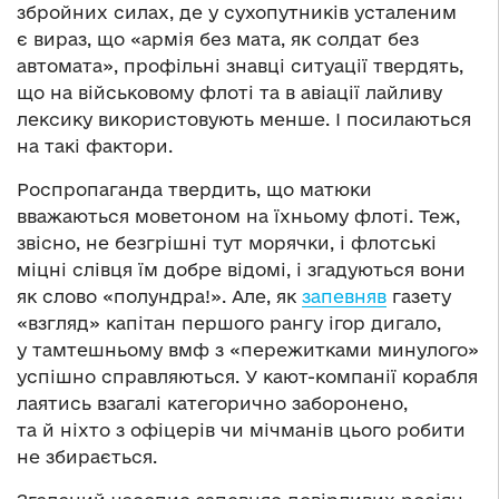
збройних силах, де у сухопутників усталеним
є вираз, що «армія без мата, як солдат без
автомата», профільні знавці ситуації твердять,
що на військовому флоті та в авіації лайливу
лексику використовують менше. І посилаються
на такі фактори.
Роспропаганда твердить, що матюки
вважаються моветоном на їхньому флоті. Теж,
звісно, не безгрішні тут морячки, і флотські
міцні слівця їм добре відомі, і згадуються вони
як слово «полундра!». Але, як
запевняв
газету
«взгляд» капітан першого рангу ігор дигало,
у тамтешньому вмф з «пережитками минулого»
успішно справляються. У кают-компанії корабля
лаятись взагалі категорично заборонено,
та й ніхто з офіцерів чи мічманів цього робити
не збирається.