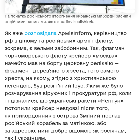
На початку російського вторгнення українські білборди рясніли
подібними написами. Фото: audiovizualishirek.
Як вже
розповідала
АрміяInform, керівництво
рф в цілому та російських армії і флоту,
зокрема, є вельми забобонним. Так, флагман
чорноморського флоту крейсер «москва»
начебто мав на борту церковну реліквію —
фрагмент дерев’яного хреста, того самого
хреста, на якому, згідно з християнською
легендою, був розіп’ятий Ісус. Яким же було
розчарування віруючих і прокуратури рф, коли
ті дізналися, що українські ракети «Нептун»
потопили крейсер невдовзі після того,
як прикордонник з острова Зміїний послав
російський корабель за матінкою, або
за адресою, нині добре відомою як росіянам,
так і українцям.