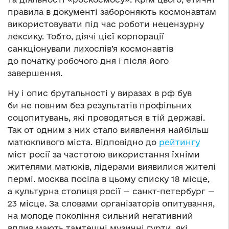
правила в документі забороняють космонавтам
використовувати під час роботи нецензурну
лексику. Тобто, діячі цієї корпорації
санкціонували лихослів’я космонавтів
до початку робочого дня і після його
завершення.
Ну і опис брутальності у виразах в рф був
би не повним без результатів профільних
соцопитувань, які проводяться в тій державі.
Так от одним з них стало виявлення найбільш
матюкливого міста. Відповідно до
рейтингу
міст росії за частотою використання їхніми
жителями матюків, лідерами виявилися жителі
пермі. москва посіла в цьому списку 18 місце,
а культурна столиця росії — санкт-петербург —
23 місце. За словами організаторів опитування,
на молоде покоління сильний негативний
вплив мають тамтешні музичні гурти, які