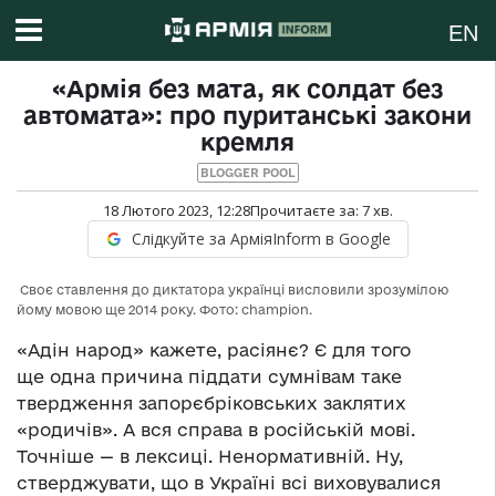
EN
«Армія без мата, як солдат без
автомата»: про пуританські закони
кремля
BLOGGER POOL
18 Лютого 2023, 12:28
Прочитаєте за:
7
хв.
Слідкуйте за АрміяInform в Google
Своє ставлення до диктатора українці висловили зрозумілою
йому мовою ще 2014 року. Фото: champion.
«Адін народ» кажете, расіянє? Є для того
ще одна причина піддати сумнівам таке
твердження запорєбріковських заклятих
«родичів». А вся справа в російській мові.
Точніше — в лексиці. Ненормативній. Ну,
стверджувати, що в Україні всі виховувалися