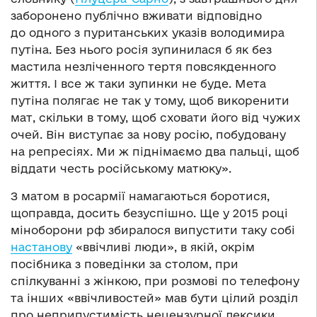
заборонено публічно вживати відповідно
до одного з пуританських указів володимира
путіна. Без нього росія зупинилася б як без
мастила незліченного тертя повсякденного
життя. І все ж таки зупинки не буде. Мета
путіна полягає не так у тому, щоб викоренити
мат, скільки в тому, щоб сховати його від чужих
очей. Він виступає за нову росію, побудовану
на репресіях. Ми ж піднімаємо два пальці, щоб
віддати честь російському матюку».
З матом в росармії намагаються боротися,
щоправда, досить безуспішно. Ще у 2015 році
міноборони рф збиралося випустити таку собі
настанову
«ввічливі люди», в якій, окрім
посібника з поведінки за столом, при
спілкуванні з жінкою, при розмові по телефону
та інших «ввічливостей» мав бути цілий розділ
про неприпустимість нецензурної лексики.