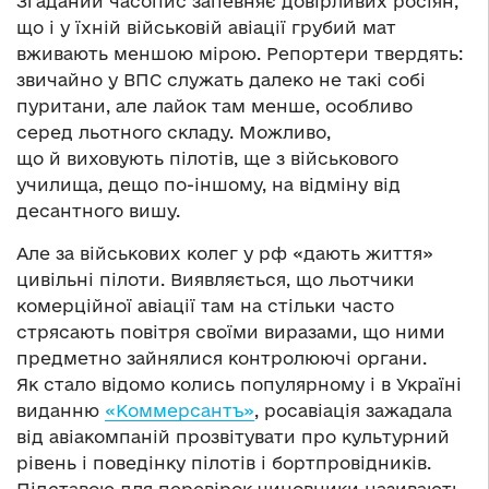
Згаданий часопис запевняє довірливих росіян,
що і у їхній військовій авіації грубий мат
вживають меншою мірою. Репортери твердять:
звичайно у ВПС служать далеко не такі собі
пуритани, але лайок там менше, особливо
серед льотного складу. Можливо,
що й виховують пілотів, ще з військового
училища, дещо по-іншому, на відміну від
десантного вишу.
Але за військових колег у рф «дають життя»
цивільні пілоти. Виявляється, що льотчики
комерційної авіації там на стільки часто
стрясають повітря своїми виразами, що ними
предметно зайнялися контролюючі органи.
Як стало відомо колись популярному і в Україні
виданню
«Коммерсантъ»
, росавіація зажадала
від авіакомпаній прозвітувати про культурний
рівень і поведінку пілотів і бортпровідників.