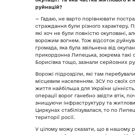
руйнацій?
— Гадаю, не варто порівнювати постра
страждання були різного характеру. П
які хоч не були повністю окуповані, а
ворожим вогнем. Тож відсоток руйнув
громада, яка була звільнена від окупан
прикордонна Липецька, зокрема такі се
Борисівка тощо, зазнали серйозних ру
Ворожі підрозділи, які там перебували
місцевим населенням. ЗСУ по своїх сп
життя найбільша для України цінність
операції ворог ганебно звідти втік, п
знищуючи інфраструктуру та житловий
Циркунах стабілізувалася, то по Липец
території росії.
У цілому можу сказати, що в нашому р