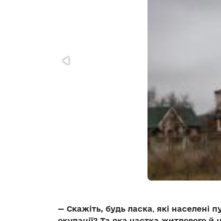
—
Скажіть, будь ласка
,
які населені 
окупації? Та яка частка житлового й