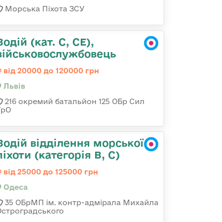
Морська Піхота ЗСУ
Водій (кат. С, СЕ),
військовослужбовець
від 20000 до 120000 грн
Львів
216 окремий батальйон 125 ОБр Сил
ТрО
Водій відділення морської
піхоти (категорія B, C)
від 25000 до 125000 грн
Одеса
35 ОБрМП ім. контр-адмірала Михайла
Остроградського