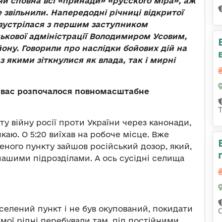
ючи сповна всі «принади» «русского міра», аж
 звільнили. Напередодні річниці відкритої
у зустрілася з першим заступником
ськової адміністрації Володимиром Усовим,
йону. Говорили про наслідки бойових дій на
 якими зіткнулися як влада, так і мирні
 вас розпочалося повномасштабне
риту війну росії проти України через канонади,
каю. О 5:20 виїхав на робоче місце. Вже
еного пункту зайшов російський дозор, який,
нашими підрозділами. А ось сусідні селища
аселений пункт і не був окупований, покидати
 мої рідні перебували там, під постійними