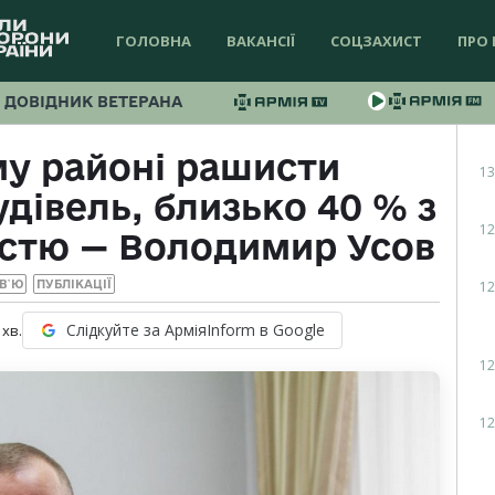
ГОЛОВНА
ВАКАНСІЇ
СОЦЗАХИСТ
ПРО 
ДОВІДНИК ВЕТЕРАНА
му районі рашисти
13
дівель, близько 40 % з
12
істю — Володимир Усов
12
РВ`Ю
ПУБЛІКАЦІЇ
Слідкуйте за АрміяInform в Google
хв.
12
12