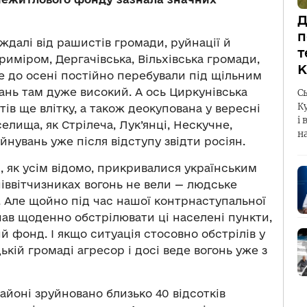
Д
п
ждалі від рашистів громади, руйнації й
т
риміром, Дергачівська, Вільхівська громади,
К
ле до осені постійно перебували під щільним
ань там дуже високий. А ось Циркунівська
С
К
тів ще влітку, а також деокупована у вересні
і 
лища, як Стрілеча, Лук’янці, Нескучне,
н
йнувань уже після відступу звідти росіян.
, як усім відомо, прикривалися українським
іввітчизниках вогонь не вели — людське
. Але щойно під час нашої контрнаступальної
очав щоденно обстрілювати ці населені пункти,
 фонд. І якщо ситуація стосовно обстрілів у
ькій громаді агресор і досі веде вогонь уже з
айоні зруйновано близько 40 відсотків