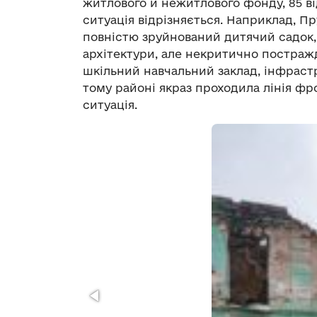
житлового й нежитлового фонду, 85 ві
ситуація відрізняється. Наприклад, Пр
повністю зруйнований дитячий садок, 
архітектури, але некритично постражд
шкільний навчальний заклад, інфрастр
тому районі якраз проходила лінія фр
ситуація.