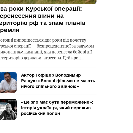
ва роки Курської операції:
еренесення війни на
ериторію рф та злам планів
ремля
ьогодні виповнюється два роки від початку
урської операції — безпрецедентної за задумом
виконанням кампанії, яка перенесла бойові дії
а територію держави-агресора. Цей крок…
Актор і офіцер Володимир
Ращук: «Воєнні фільми не мають
нічого спільного з війною»
«Це зло має бути переможене»:
історія українця, який пережив
російський полон