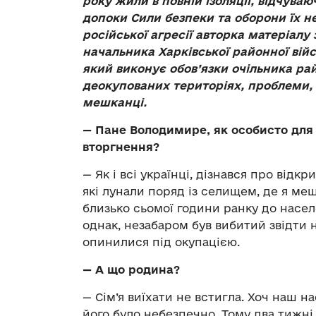
року жили в повній ізоляції, відчува
допоки Сили безпеки та оборони їх не
російської агресії авторка матеріал
начальника Харківської районної вій
який виконує обов’язки очільника ра
деокупованих територіях, проблеми, з
мешканці.
— Пане Володимире, як особисто для
вторгнення?
— Як і всі українці, дізнався про відк
які лунали поряд із селищем, де я меш
близько сьомої години ранку до насел
однак, незабаром був вибитий звідти 
опинилися під окупацією.
— А що родина?
— Сім’я виїхати не встигла. Хоч наш н
його було небезпечно. Тому два тижні