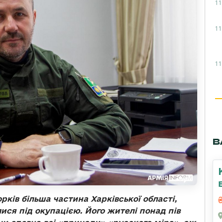
11
11
11
В
ків більша частина Харківської області,
ися під окупацією. Його жителі понад пів