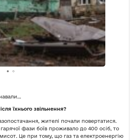
ї навали…
ісля їхнього звільнення?
азопостачання, жителі почали повертатися.
гарячої фази боїв проживало до 400 осіб, то
мисот. Це при тому, що газ та електроенергію