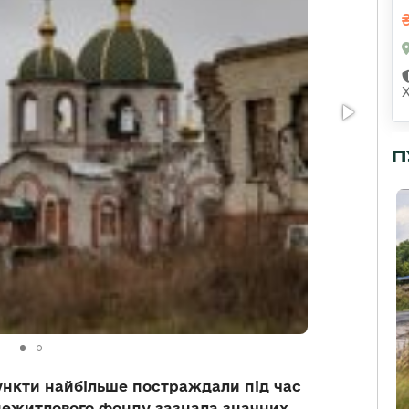
П
пункти найбільше постраждали під час
 нежитлового фонду зазнала значних