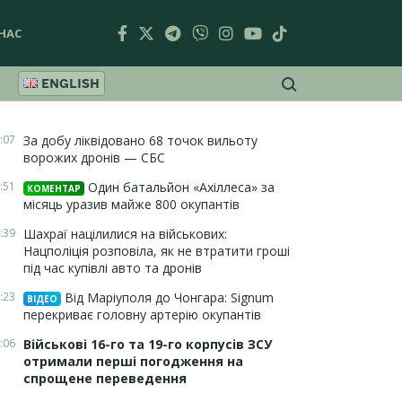
НАС
ENGLISH
:07
За добу ліквідовано 68 точок вильоту
ворожих дронів — СБС
:51
Один батальйон «Ахіллеса» за
КОМЕНТАР
місяць уразив майже 800 окупантів
:39
Шахраї націлилися на військових:
Нацполіція розповіла, як не втратити гроші
під час купівлі авто та дронів
:23
Від Маріуполя до Чонгара: Signum
ВІДЕО
перекриває головну артерію окупантів
:06
Військові 16-го та 19-го корпусів ЗСУ
отримали перші погодження на
спрощене переведення