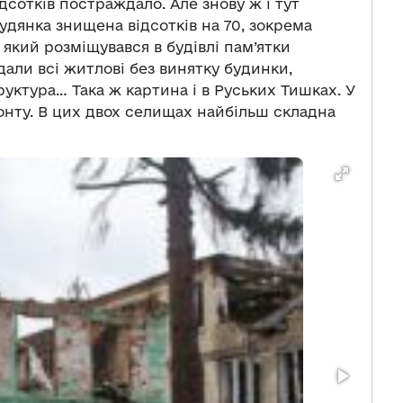
дсотків постраждало. Але знову ж і тут
удянка знищена відсотків на 70, зокрема
який розміщувався в будівлі пам’ятки
али всі житлові без винятку будинки,
уктура… Така ж картина і в Руських Тишках. У
онту. В цих двох селищах найбільш складна