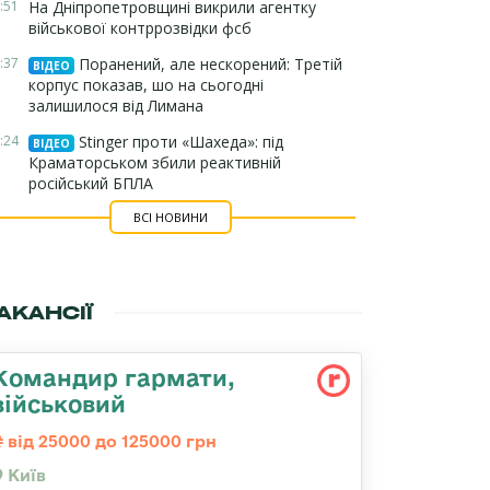
:51
На Дніпропетровщині викрили агентку
військової контррозвідки фсб
:37
Поранений, але нескорений: Третій
ВІДЕО
корпус показав, шо на сьогодні
залишилося від Лимана
:24
Stinger проти «Шахеда»: під
ВІДЕО
Краматорськом збили реактивній
російський БПЛА
ВСІ НОВИНИ
АКАНСІЇ
Командиp гаpмати,
військовий
від 25000 до 125000 грн
Київ